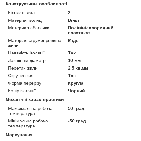
Конструктивні особливості
Кількість жил
3
Матеріал ізоляції
Вініл
Материал оболочки
Полівінілхлоридний
пластикат
Матеріал струмопровідної
Мідь
жили
Наявність ізоляції
Так
Зовнішній діаметр
10 мм
Перетин жили
2.5 кв.мм
Скрутка жил
Так
Форма перерізу
Кругла
Колір ізоляції
Чорний
Механічні характеристики
Максимальна робоча
50 град.
температура
Мінімальна робоча
-50 град.
температура
Маркування