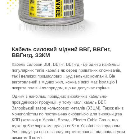
Кабель силовий мідний ВВГ, ВВГнг,
ВВГнгд, ЗЗКМ
Кабель силовой ВВГ, ВВГнг, ВВГнгд - це один з найбільш
популярних типів кабелів як серед приватних споживачів,
так і великих промислових і будівельних компаній. Він
виготовлений з мідних жил, кожна з яких має ізоляцію і
покрита полівінілхлоридом, що не допускає горіння.
Одним з найбільш провідних виробників кабельно-
провідникової продукції, у тому числі кабель ВВГ,
Запорізький завод кольорових металів (ЗЗЦМ). Також він є
монополістом по постачанню сировиною для виробництва
КПП (катанки) в Україні. Бренд - Electro Cable Group, що
дуже добре зарекомендував себе в Україні і за кордоном.
Уся продукція цього заводу сертифікована і відповідає усім
вимогам (Госту).