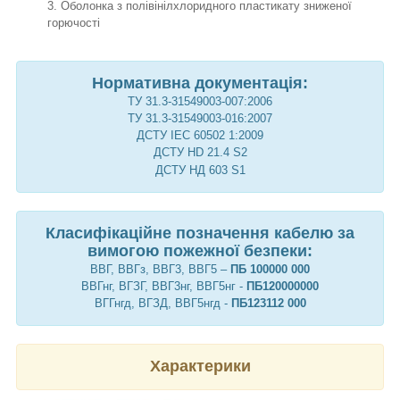
Оболонка з полівінілхлоридного пластикату зниженої
горючості
Нормативна документація:
ТУ 31.3-31549003-007:2006
ТУ 31.3-31549003-016:2007
ДСТУ IEC 60502 1:2009
ДСТУ HD 21.4 S2
ДСТУ НД 603 S1
Класифікаційне позначення кабелю за
вимогою пожежної безпеки:
ВВГ, ВВГз, ВВГ3, ВВГ5 –
ПБ 100000 000
ВВГнг, ВГЗГ, ВВГ3нг, ВВГ5нг -
ПБ120000000
ВГГнгд, ВГЗД, ВВГ5нгд -
ПБ123112 000
Характерики