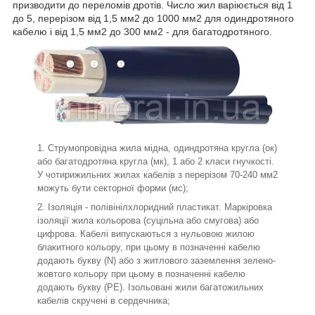
призводити до переломів дротів. Число жил варіюється від 1
до 5, перерізом від 1,5 мм2 до 1000 мм2 для одиндротяного
кабелю і від 1,5 мм2 до 300 мм2 - для багатодротяного.
Струмопровідна жила мідна, одиндротяна кругла (ок)
або багатодротяна кругла (мк), 1 або 2 класи гнучкості.
У чотирижильних жилах кабелів з перерізом 70-240 мм2
можуть бути секторної форми (мс);
Ізоляція - полівінілхлоридний пластикат. Маркіровка
ізоляції жила кольорова (суцільна або смугова) або
цифрова. Кабелі випускаються з нульовою жилою
блакитного кольору, при цьому в позначенні кабелю
додають букву (N) або з житлового заземлення зелено-
жовтого кольору при цьому в позначенні кабелю
додають букву (РЕ). Ізольовані жили багатожильних
кабелів скручені в сердечника;