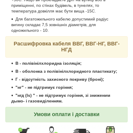
приміщенні, по стінах будівель, в тунелях, то
температура довкілля має бути вища -15С.
Для багатожильного кабелю допустимий радіус
вигину складає 7,5 зовнішніх діаметрів, для
одножильного - 10.
Расшифровка кабеля ВВГ, ВВГ-НГ, ВВГ-
НГД
В - полівінілхлоридна ізоляція;
В - оболонка з полівінілхлоридного пластикату;
Г - відсутність захисного покриву (броні);
"нг" - не підтримує горіння;
"нгд (ls) " - не підтримує горіння, зі зниженим
дымо- і газовиділенням.
Умови оплати і доставки