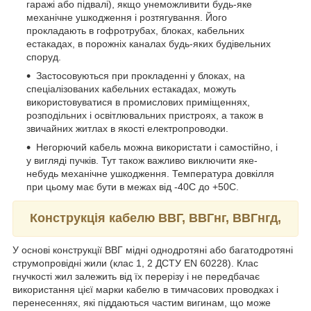
гаражі або підвалі), якщо унеможливити будь-яке
механічне ушкодження і розтягування. Його
прокладають в гофротрубах, блоках, кабельних
естакадах, в порожніх каналах будь-яких будівельних
споруд.
Застосовуються при прокладенні у блоках, на
спеціалізованих кабельних естакадах, можуть
використовуватися в промислових приміщеннях,
розподільних і освітлювальних пристроях, а також в
звичайних житлах в якості електропроводки.
Негорючий кабель можна використати і самостійно, і
у вигляді пучків. Тут також важливо виключити яке-
небудь механічне ушкодження. Температура довкілля
при цьому має бути в межах від -40С до +50С.
Конструкція кабелю ВВГ, ВВГнг, ВВГнгд,
У основі конструкції ВВГ мідні однодротяні або багатодротяні
струмопровідні жили (клас 1, 2 ДСТУ EN 60228). Клас
гнучкості жил залежить від їх перерізу і не передбачає
використання цієї марки кабелю в тимчасових проводках і
перенесеннях, які піддаються частим вигинам, що може