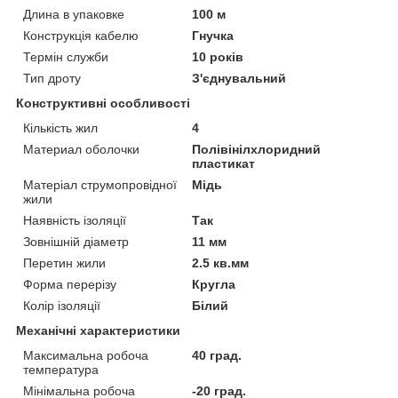
Длина в упаковке
100 м
Конструкція кабелю
Гнучка
Термін служби
10 років
Тип дроту
З'єднувальний
Конструктивні особливості
Кількість жил
4
Материал оболочки
Полівінілхлоридний
пластикат
Матеріал струмопровідної
Мідь
жили
Наявність ізоляції
Так
Зовнішній діаметр
11 мм
Перетин жили
2.5 кв.мм
Форма перерізу
Кругла
Колір ізоляції
Білий
Механічні характеристики
Максимальна робоча
40 град.
температура
Мінімальна робоча
-20 град.