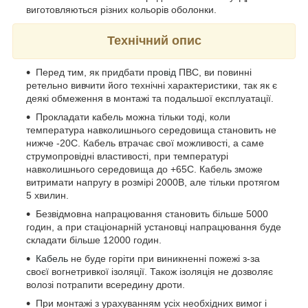
виготовляються різних кольорів оболонки.
Технічний опис
Перед тим, як придбати
провід
ПВС, ви повинні
ретельно вивчити його технічні характеристики, так як є
деякі обмеження в монтажі та подальшої експлуатації.
Прокладати кабель можна тільки тоді, коли
температура навколишнього середовища становить не
нижче -20С. Кабель втрачає свої можливості, а саме
струмопровідні властивості, при температурі
навколишнього середовища до +65С. Кабель зможе
витримати напругу в розмірі 2000В, але тільки протягом
5 хвилин.
Безвідмовна напрацювання становить більше 5000
годин, а при стаціонарній установці напрацювання буде
складати більше 12000 годин.
Кабель
не буде горіти при виникненні пожежі з-за
своєї вогнетривкої ізоляції. Також ізоляція не дозволяє
волозі потрапити всередину дроти.
При монтажі з урахуванням усіх необхідних вимог і