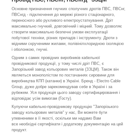
Основне призначення гнучких сполучних дротів ПВС, ПВСнг,
ПВСнгд - підключення до мережі різного стаціонарного,
переносного або рухливого електроустаткування. Дріт
максимально гнучкий, довговічний і міцний. Тому дозволяє
створити максимально безпечні умови експлуатації
побутової техніки, різних приладів і інструменту. Дроти з
мідними скрученими жилами, полівінілхлоридною ізоляцією
і оболонкою, гнучкі.
Одним з самих провідних виробників кабельної
провідникової продукції, у тому числі дріт ПВС, є
Запорізький завод кольорових металів (ЗЗЦМ). Також він
являеться монополістом по постачаннях сировини для
виробництва КПП (катанки) в Україні. Бренд - Electro Cable
Group, дуже добре зарекомендував себе в Україні і за
рубежем. Уся продукція цього заводу сертифицировання і
відповідає усім вимогам (Госту).
Купуючи кабельно-провідникову продукцію "Запорізького
заводу кольорових металів" у нас, Ви можете бути
упевненими в її якості, оскільки ми надамо Вам
все необхідні сертифікати і додаткову документацію на цей
продукт.