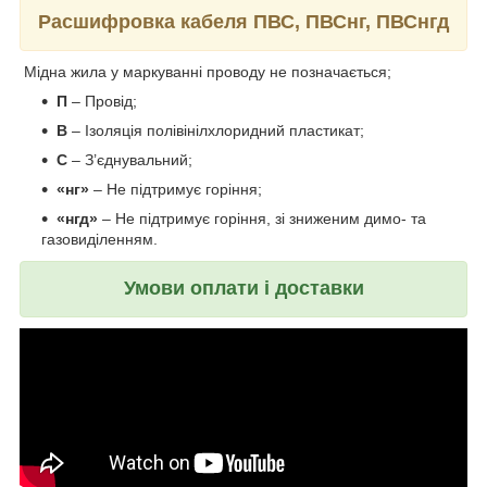
Расшифровка кабеля ПВС, ПВСнг, ПВСнгд
Мідна жила у маркуванні проводу не позначається;
П
– Провід;
В
– Ізоляція полівінілхлоридний пластикат;
С
– З’єднувальний;
«нг»
– Не підтримує горіння;
«нгд»
– Не підтримує горіння, зі зниженим димо- та
газовиділенням.
Умови оплати і доставки