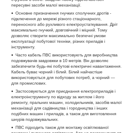
пересувні засоби малої механізації.
Основне призначення гнучких сполучних дротів -
підключення до мережі різного стаціонарного,
переносного або рухливого електроустаткування. Дріт
максимально гнучкий, довговічний і міцний. Тому
дозволяє створити максимально безпечні умови
експлуатації побутової техніки, різних приладів і
інструменту.
Часто кабель ПВС використовують для виробництва
подовжувачів завдовжки в 10 метрів. Він дозволяє
забезпечити будь-які побутові електричні навантаження.
Кабель буває чорний і білий. Білий найчастіше
використовується для побутових потреб, а чорний ―
для промислових.
Застосовуються для приєднання електроприладів і
електроінструменту по відходу за житлом і його
ремонту, пральних машин, холодильників, засобів малої
механізації для садівництва і городництва і інших
подібних машин і приладів, а також для виготовлення
шнурів подовжувальних.
ПВС підходить також для монтажу освітлюваної