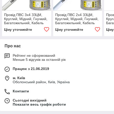
Провід ПВС 3х4 ЗЗЦМ,
Провід ПВС 2х4 ЗЗЦМ,
Пров
Круглий, Мідний, Гнучкий,
Круглий, Мідний, Гнучкий,
Круг
Багатожильний, Кабель
Багатожильний, Кабель
Бага
для підключення
для підключення
для 
Ціну уточнюйте
Ціну уточнюйте
Цін
електроустаткування
електроустаткування
елек
Про нас
Рейтинг не сформований
Менше 5 відгуків за останній рік
Працює з 21.06.2019
м. Київ
Оболонський район, Київ, Україна
Контакти
Сьогодні вихідний
Показати весь графік роботи