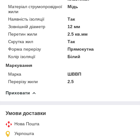
Матеріал струмопровідної
Мідь
жили
Наявність ізоляції
Так
Зовнішній діаметр
12 мм
Перетин жили
2.5 кв.мм
Скрутка жил
Так
Форма перерізу
Прямокутна
Колір ізоляції
Білий
Маркування
Марка
ШВВП
Перерізу жили
2.5
Приховати
Умови доставки
Нова Пошта
Укрпошта