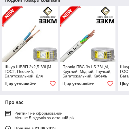
Подібні товари компанії
Шнур ШВВП 2х2,5 ЗЗЦМ
Провід ПВС 3х1,5 ЗЗЦМ,
Шну
ГОСТ, Плоский,
Круглий, Мідний, Гнучкий,
ГОСТ
Багатожильний, Для
Багатожильний, Кабель
Бага
електромонтажу і
для підключення
елек
Ціну уточнюйте
Ціну уточнюйте
Цін
приєднання
електроустаткування
при
електроприладів
елек
Про нас
Рейтинг не сформований
Менше 5 відгуків за останній рік
Працює з 21.06.2019