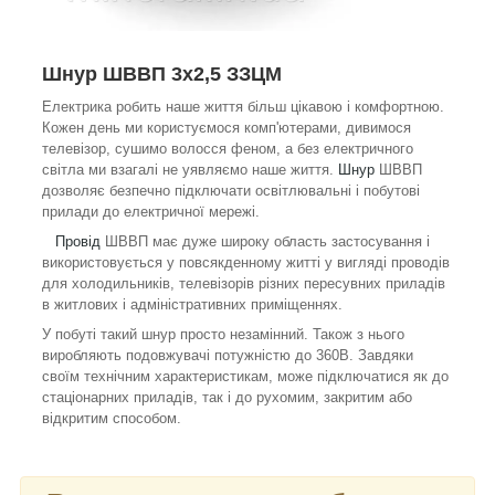
Шнур ШВВП 3х2,5 ЗЗЦМ
Електрика робить наше життя більш цікавою і комфортною.
Кожен день ми користуємося комп'ютерами, дивимося
телевізор, сушимо волосся феном, а без електричного
світла ми взагалі не уявляємо наше життя.
Шнур
ШВВП
дозволяє безпечно підключати освітлювальні і побутові
прилади до електричної мережі.
Провід
ШВВП має дуже широку область застосування і
використовується у повсякденному житті у вигляді проводів
для холодильників, телевізорів різних пересувних приладів
в житлових і адміністративних приміщеннях.
У побуті такий шнур просто незамінний. Також з нього
виробляють подовжувачі потужністю до 360В. Завдяки
своїм технічним характеристикам, може підключатися як до
стаціонарних приладів, так і до рухомим, закритим або
відкритим способом.