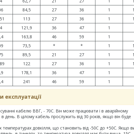
4
62,7
21
27
1
06
84,5
27
36
1
,51
113
27
36
1
4
121,9
36
47
1
,4
163,8
46
59
1
09
73,5
*
*
1
75
89,5
21
27
1
,89
122
27
36
1
,9
178,1
36
47
1
,4
241
46
59
1
и експлуатації
уванні кабелю ВВГ, - 70С. Він може працювати і в аварійному
в день. В цілому кабель прослужить від 30 років, якщо він буде
 температурах довкілля, що становить від -50С до +50С. Якщо в
удівель, в тунелях, то температура довкілля має бути вища -15С.