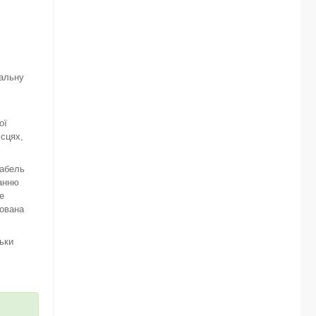
нальну
ої
ісцях,
кабель
чанню
е
кована
ьки