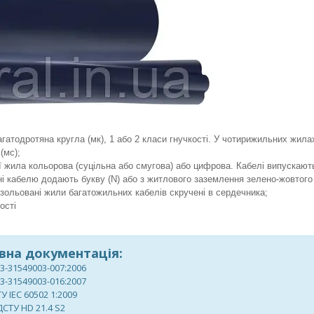
гатодротяна кругла (мк), 1 або 2 класи гнучкості. У чотирижильних жила
(мс);
ції жила кольорова (суцільна або смугова) або цифрова. Кабелі випускают
і кабелю додають букву (N) або з житлового заземлення зелено-жовтого
Ізольовані жили багатожильних кабелів скручені в сердечника;
ості
на документація:
.3-31549003-007:2006
.3-31549003-016:2007
У IEC 60502 1:2009
ДСТУ HD 21.4 S2