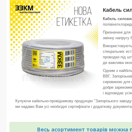
Кабель си
Кабель силов
полівінілхлорид
Призначені для 
змінну напругу 
Використовують
спеціальних ест
проводки під шт
де важлива екон
Одним з найбіль
ВВГ, Запорізьки
сировиною для в
добре зарекомен
і відповідає усі
Купуючи кабельно-провідникову продукцію "Запорізького заводу 
ми надамо Вам усі необхідні сертифікати і додаткову документа
Весь асортимент товарів можна по