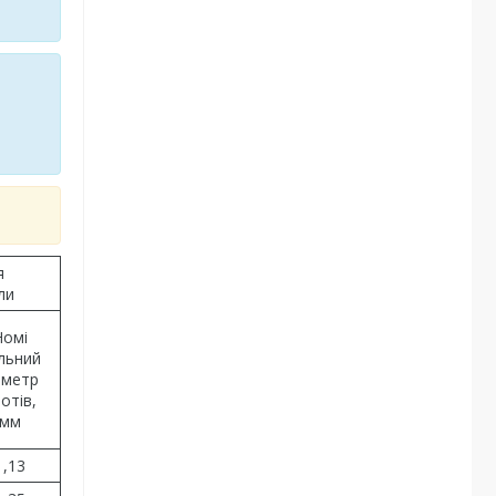
я
ли
Номі
льний
аметр
отів,
мм
1,13