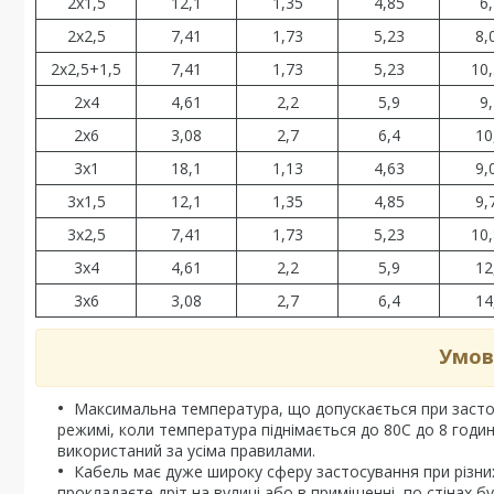
2х1,5
12,1
1,35
4,85
6,
2х2,5
7,41
1,73
5,23
8,
2х2,5+1,5
7,41
1,73
5,23
10
2х4
4,61
2,2
5,9
9,
2х6
3,08
2,7
6,4
10
3х1
18,1
1,13
4,63
9,
3х1,5
12,1
1,35
4,85
9,
3х2,5
7,41
1,73
5,23
10
3х4
4,61
2,2
5,9
12
3х6
3,08
2,7
6,4
14
Умов
Максимальна температура, що допускається при застос
режимі, коли температура піднімається до 80С до 8 годин 
використаний за усіма правилами.
Кабель має дуже широку сферу застосування при різних
прокладаєте дріт на вулиці або в приміщенні, по стінах б