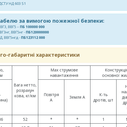
ДСТУ НД 603 S1
кабелю за вимогою пожежної безпеки:
ВВГ3, ВВГ5 –
ПБ 100000 000
ВГ3нг, ВВГ5нг -
ПБ120000000
Д, ВВГ5нгд -
ПБ123112 000
го-габаритні характеристики
ю,
Max струмове
Конструкці
мм
навантаження
основної жи
Вага нетто,
розрахун
на
B
Повітря
К-ть
кова, кг/км
Земля А
ді
ина)
А
дротів, шт
др
86
52
*
*
1