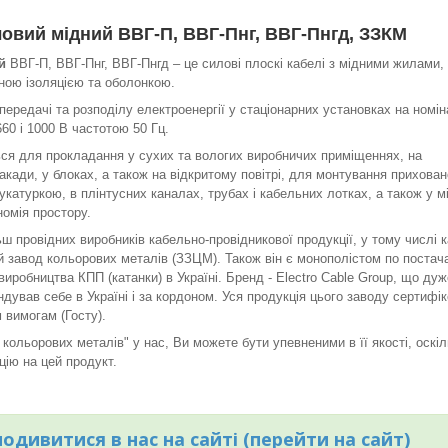
ловий мідний
ВВГ-П, ВВГ-Пнг, ВВГ-Пнгд,
ЗЗКМ
ий
ВВГ-П, ВВГ-Пнг, ВВГ-Пнгд – це силові плоскі кабелі з мідними жилами,
ною ізоляцією та оболонкою.
передачі та розподілу електроенергії у стаціонарних установках на номі
660 і 1000 В частотою 50 Гц.
ся для прокладання у сухих та вологих виробничих приміщеннях, на
акади, у блоках, а також на відкритому повітрі, для монтування прихован
укатуркою, в плінтусних каналах, трубах і кабельних лотках, а також у м
омія простору.
ш провідних виробників кабельно-провідникової продукції, у тому числі 
й завод кольорових металів (ЗЗЦМ). Також він є монополістом по поста
иробництва КПП (катанки) в Україні. Бренд - Electro Cable Group, що дуж
дував себе в Україні і за кордоном. Уся продукція цього заводу сертифі
м вимогам (Госту).
кольорових металів" у нас, Ви можете бути упевненими в її якості, оскіл
цію на цей продукт.
дивитися в нас на сайті (перейти на сайт)