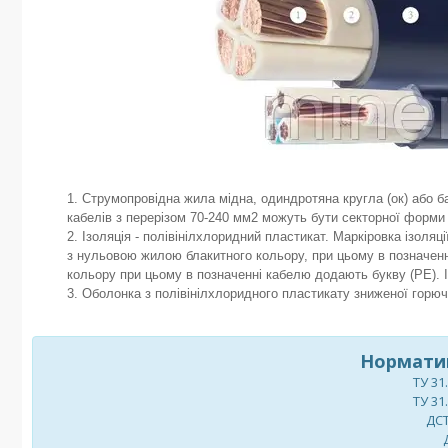
Струмопровідна жила мідна, одиндротяна кругла (ок) або ба
кабелів з перерізом 70-240 мм2 можуть бути секторної форми 
Ізоляція - полівінілхлоридний пластикат. Маркіровка ізоля
з нульовою жилою блакитного кольору, при цьому в позначенн
кольору при цьому в позначенні кабелю додають букву (РЕ). 
Оболонка з полівінілхлоридного пластикату зниженої горюч
Норматив
ТУ 31
ТУ 31
ДСТ