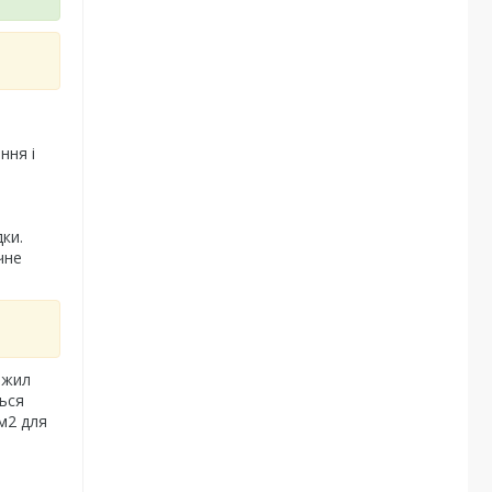
ння і
ки.
чне
 жил
ться
м2 для