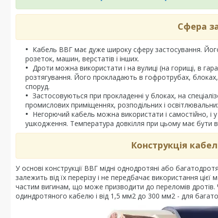
Сфера з
Кабель ВВГ має дуже широку сферу застосування. Йог
розеток, машин, верстатів і інших.
Дроти можна використати і на вулиці (на горищі, в гар
розтягування. Його прокладають в гофротрубах, блоках, 
споруд.
Застосовуються при прокладенні у блоках, на спеціал
промислових приміщеннях, розподільних і освітлювальних
Негорючий кабель можна використати і самостійно, і у
ушкодження. Температура довкілля при цьому має бути в 
Конструкція кабел
У основі конструкції ВВГ мідні однодротяні або багатодротя
залежить від їх перерізу і не передбачає використання цієї
частим вигинам, що може призводити до переломів дротів. Ч
одиндротяного кабелю і від 1,5 мм2 до 300 мм2 - для бага