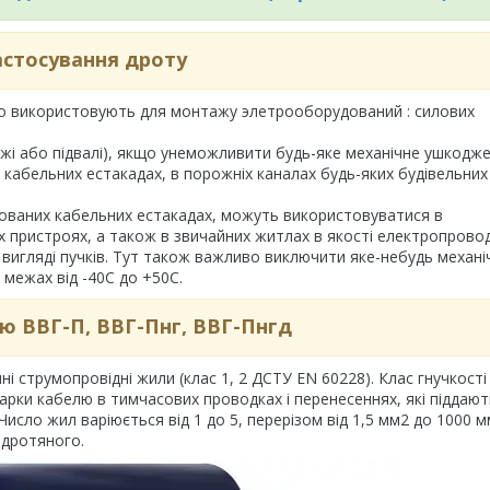
астосування дроту
о використовують для монтажу элетрооборудований : силових
ажі або підвалі), якщо унеможливити будь-яке механічне ушкодже
кабельних естакадах, в порожніх каналах будь-яких будівельних
ізованих кабельних естакадах, можуть використовуватися в
 пристроях, а також в звичайних житлах в якості електропровод
 вигляді пучків. Тут також важливо виключити яке-небудь механі
межах від -40С до +50С.
ю ВВГ-П, ВВГ-Пнг, ВВГ-Пнгд
ні струмопровідні жили (клас 1, 2 ДСТУ EN 60228). Клас гнучкості
 марки кабелю в тимчасових проводках і перенесеннях, які піддаю
исло жил варіюється від 1 до 5, перерізом від 1,5 мм2 до 1000 м
тодротяного.