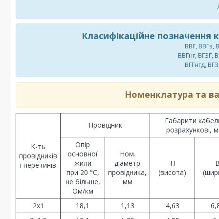
Класифікаційне позначення 
ВВГ, ВВГз, 
ВВГнг, ВГЗГ, В
ВГГнгд, ВГЗ
Номенклатура та ва
Габарити кабел
Провідник
розрахункові, 
Опір
К-ть
основної
Ном.
провідників
жили
діаметр
H
і перетинів
при 20 °C,
провідника,
(висота)
(шир
не більше,
мм
Ом/км
2х1
18,1
1,13
4,63
6,