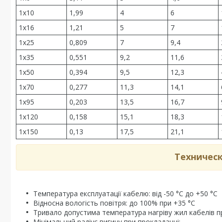
1х10
1,99
4
6
1х16
1,21
5
7
1х25
0,809
7
9,4
1х35
0,551
9,2
11,6
1х50
0,394
9,5
12,3
1х70
0,277
11,3
14,1
1х95
0,203
13,5
16,7
1х120
0,158
15,1
18,3
1х150
0,13
17,5
21,1
Техничес
Температура експлуатації кабелю: від -50 °С до +50 °С
Відносна вологість повітря: до 100% при +35 °С
Тривало допустима температура нагріву жил кабелів пр
Мінімальний радіус вигину при прокладанні: