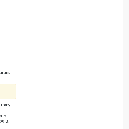
игини і
нтажу
ізом
00 В.