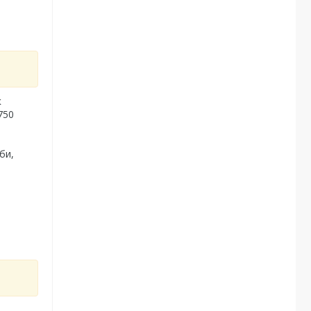
к
750
би,