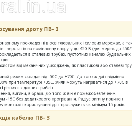
осування дроту ПВ- 3
онарному прокладенні в освітлювальних і силових мережах, а та
 і верстатів на номінальну напругу до 450 В (для мереж до 450/
Прокладається в сталевих трубах, пустотних каналах будівельних
анцюг
ахистом від механічних ушкоджень, як пластикові або сталеві тру
ний режим складає від -50С до +70С. До того ж дріт відмінно
100% при температурі +35С. Жили можуть нагріватися до +70С в
 і різних шкідливих грибків.
ня, вигини, вібрації. До того ж він є пожежобезпечним.
 -15С без додаткового прогрівання. Радіус вигину повинен
 монтажі і користуванні дріт прослужить як мінімум 15 років.
кція кабелю ПВ- 3