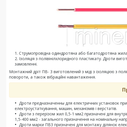
Струмопровідна одиндротяна або багатодротяна жила з 
Ізоляція з полівінілхлоридного пластикату. Дроти виго
замовленні.
Монтажний дріт ПВ- 3 виготовлений з міді з ізоляцією з пол
повороти, а також вібраційні навантаження.
П
Дроти предназначенны для електричних установок при
електроустаткування, машин, механізмів і верстатів.
Дроти з перерізом жил 0,5-1 мм2 призначені для внутр
1,5-400 мм2 - загального призначення на номінальну напр
Дроти марки ПВ3 призначені для монтажу ділянок елек