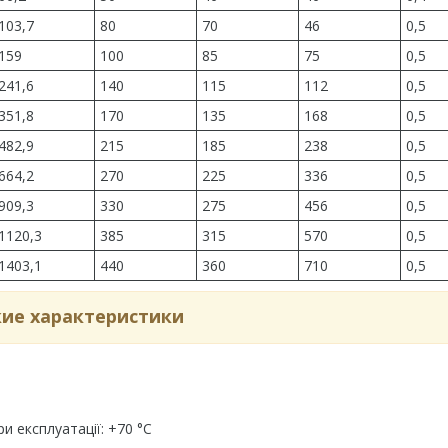
103,7
80
70
46
0,5
159
100
85
75
0,5
241,6
140
115
112
0,5
351,8
170
135
168
0,5
482,9
215
185
238
0,5
664,2
270
225
336
0,5
909,3
330
275
456
0,5
1120,3
385
315
570
0,5
1403,1
440
360
710
0,5
кие характеристики
и експлуатації: +70 °С