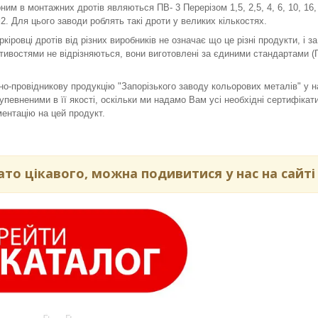
им в монтажних дротів являються ПВ- 3 Перерізом 1,5, 2,5, 4, 6, 10, 16,
м2. Для цього заводи роблять такі дроти у великих кількостях.
ркіровці дротів від різних виробників не означає що це різні продукти, і за
тивостями не відрізняються, вони виготовлені за єдиними стандартами (
о-провідникову продукцію "Запорізького заводу кольорових металів" у н
певненими в її якості, оскільки ми надамо Вам усі необхідні сертифікати
ентацію на цей продукт.
ато цікавого, можна подивитися у нас на сайті