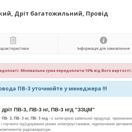
чкий, Дріт багатожильний, Провід
арактеристики
Інформація для замовлення
редоплаті. Мінімальна сума передоплати 10% від його вартості.
овода ПВ-3 уточнюйте у менеджера !!!
 дріт
ПВ-3, ПВ-3 нг, ПВ-3 нгд
"ЗЗЦМ"
ПВ- 3, ПВ- 3 нг, ПВ- 3 нгд -
є категорією кабельної продукції, призначе
і гнучкого під'єднування різних електроустановок, підключення автоматі
 компонентів радіоапаратури.