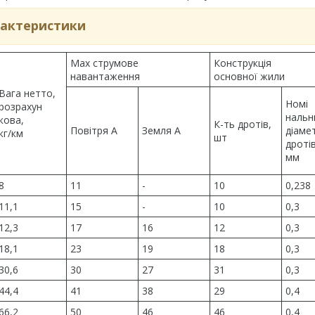
актеристики
Max струмове
Конструкція
навантаження
основної жили
Вага нетто,
Номі
розрахун
нальн
кова,
К-ть дротів,
Повітря А
Земля А
діаме
кг/км
шт
дротів
мм
8
11
-
10
0,238
11,1
15
-
10
0,3
12,3
17
16
12
0,3
18,1
23
19
18
0,3
30,6
30
27
31
0,3
44,4
41
38
29
0,4
66,2
50
46
46
0,4