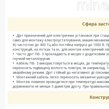
Сфера заст
Дріт призначений для електричних установок при стаці
само для монтажу електроустаткування, машин механізмів
В) частотою до 400 Гц або постійна напруга до 1000 В. 
конструкцій, на лотках та ін., для монтаж електричний л
Часто дріт ПВ- 3 прокладають в місцях з додатковим з
гнучкий металлорукав.
Кабель ПВ- 3 використовується в місцях, де температур
переносить підвищену вологість повітря, як наприклад, 
аварійному режимі. Дріт стійкий до негативної дії плісняви
Монтажний кабель легко переносить механічні ушкоджен
Монтаж повинен проводитися при температурі максимум
дорівнювати не менше 5 діаметрів дроту. При правильному
Констру