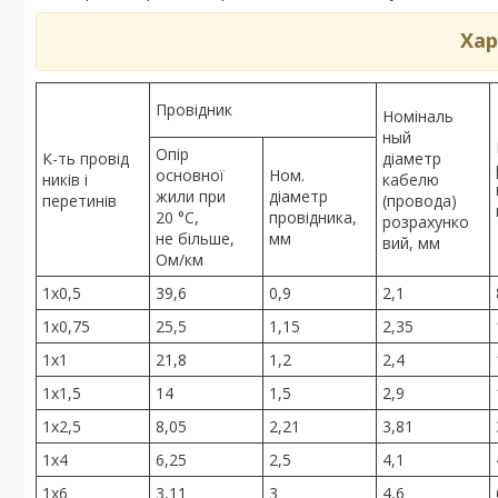
Хар
Провідник
Номіналь
ный
Опір
К-ть провід
діаметр
основної
Ном.
ників і
кабелю
жили при
діаметр
перетинів
(провода)
20 °C,
провідника,
розрахунко
не більше,
мм
вий, мм
Ом/км
1х0,5
39,6
0,9
2,1
1х0,75
25,5
1,15
2,35
1х1
21,8
1,2
2,4
1х1,5
14
1,5
2,9
1х2,5
8,05
2,21
3,81
1х4
6,25
2,5
4,1
1х6
3,11
3
4,6