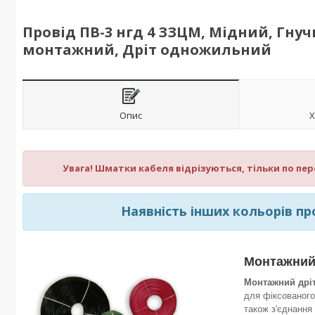
Провід ПВ-3 нгд 4 ЗЗЦМ, Мідний, Гну
монтажний, Дріт одножильний
Опис
Х
Увага! Шматки к
абеля
відрізуються, тільки по пе
Наявність інших кольорів пр
Монтажний
Монтажний дріт 
для фіксованого 
також з'єднання