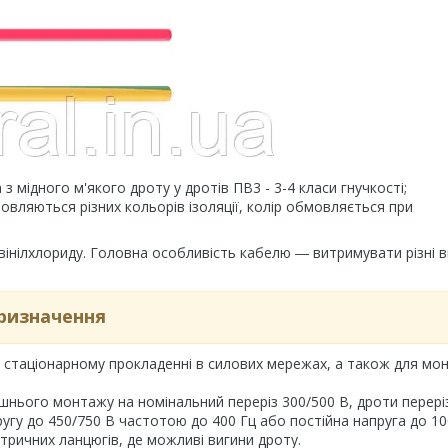
мідного м'якого дроту у дротів ПВ3 - 3-4 класи гнучкості;
товляються різних кольорів ізоляції, колір обмовляється при
івінілхлориду. Головна особливість кабелю ― витримувати різні в
ризначення
 стаціонарному прокладенні в силових мережах, а також для мо
ішнього монтажу на номінальний переріз 300/500 В, дроти перер
угу до 450/750 В частотою до 400 Гц або постійна напруга до 10
тричних ланцюгів, де можливі вигини дроту.