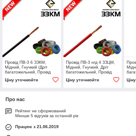
Провід ПВ-3 6 ЗЗКМ,
Провід ПВ-3 нгд 4 ЗЗЦМ,
Пров
Мідний, Гнучкий /Дріт
Мідний, Гнучкий, Дріт
Мідн
багатожильний, Провід
багатожильний, Провід
бага
монтажний, Дріт
монтажний, Дріт
монт
Ціну уточнюйте
Ціну уточнюйте
Цін
одножильний
одножильний
одн
Про нас
Рейтинг не сформований
Менше 5 відгуків за останній рік
Працює з 21.06.2019