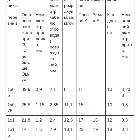
ників
діам
розр
ня
і
етр
ахун
Опір
Ном.
Повіт
Земл
К-ть
Номі
пере
кабе
кова,
осно
діам
ря А
я А
дроті
наль
тинів
лю
кг/км
вної
етр
в,
ний
(про
жили
прові
шт
діам
вода
при
дник
етр
)
20
а,
дроті
розр
°C,
мм
в,
ахун
не
мм
ко
біль
вий,
ше,
мм
Ом/
км
1х0,
39,6
0,9
2,1
8
11
-
10
0,23
5
8
1х0,
25,5
1,15
2,35
11,1
15
-
10
0,3
75
1х1
21,8
1,2
2,4
12,3
17
16
12
0,3
1х1,
14
1,5
2,9
18,1
23
19
18
0,3
5