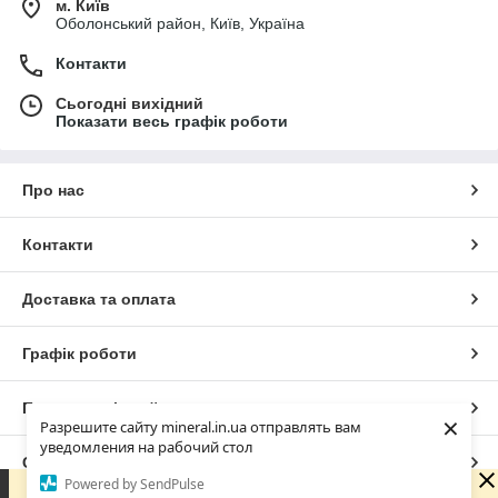
м. Київ
Оболонський район, Київ, Україна
Контакти
Сьогодні вихідний
Показати весь графік роботи
Про нас
Контакти
Доставка та оплата
Графік роботи
Повна версія сайту
×
Разрешите сайту mineral.in.ua отправлять вам
уведомления на рабочий стол
Сайт створено на маркетплейсі
Prom.ua
Powered by SendPulse
Зараз у компанії неробочий час. Замовлення та