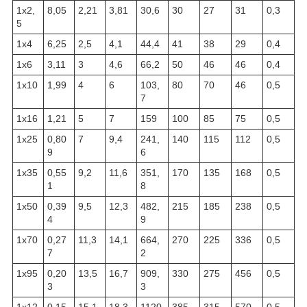
1х2,
8,05
2,21
3,81
30,6
30
27
31
0,3
5
1х4
6,25
2,5
4,1
44,4
41
38
29
0,4
1х6
3,11
3
4,6
66,2
50
46
46
0,4
1х10
1,99
4
6
103,
80
70
46
0,5
7
1х16
1,21
5
7
159
100
85
75
0,5
1х25
0,80
7
9,4
241,
140
115
112
0,5
9
6
1х35
0,55
9,2
11,6
351,
170
135
168
0,5
1
8
1х50
0,39
9,5
12,3
482,
215
185
238
0,5
4
9
1х70
0,27
11,3
14,1
664,
270
225
336
0,5
7
2
1х95
0,20
13,5
16,7
909,
330
275
456
0,5
3
3