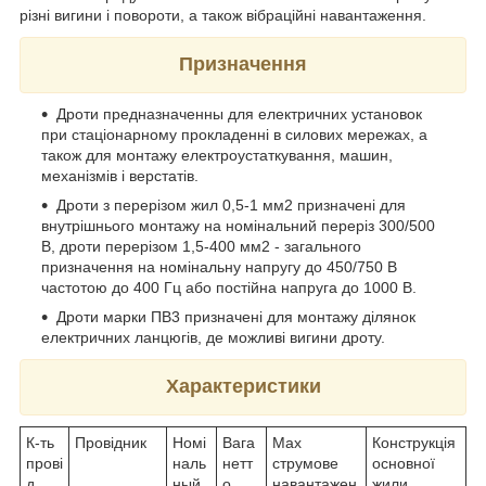
різні вигини і повороти, а також вібраційні навантаження.
Призначення
Дроти предназначенны для електричних установок
при стаціонарному прокладенні в силових мережах, а
також для монтажу електроустаткування, машин,
механізмів і верстатів.
Дроти з перерізом жил 0,5-1 мм2 призначені для
внутрішнього монтажу на номінальний переріз 300/500
В, дроти перерізом 1,5-400 мм2 - загального
призначення на номінальну напругу до 450/750 В
частотою до 400 Гц або постійна напруга до 1000 В.
Дроти марки ПВ3 призначені для монтажу ділянок
електричних ланцюгів, де можливі вигини дроту.
Характеристики
К-ть
Провідник
Номі
Вага
Max
Конструкція
прові
наль
нетт
струмове
основної
д
ный
о,
навантажен
жили