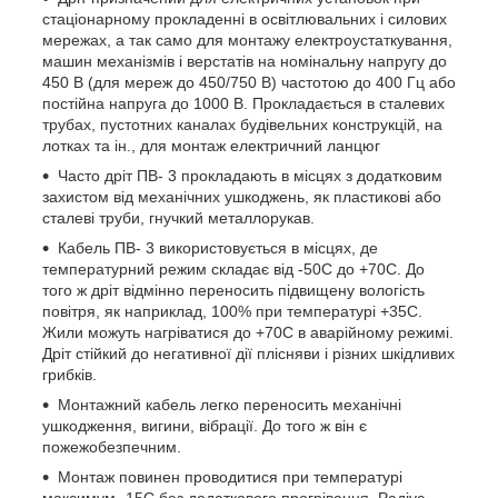
стаціонарному прокладенні в освітлювальних і силових
мережах, а так само для монтажу електроустаткування,
машин механізмів і верстатів на номінальну напругу до
450 В (для мереж до 450/750 В) частотою до 400 Гц або
постійна напруга до 1000 В. Прокладається в сталевих
трубах, пустотних каналах будівельних конструкцій, на
лотках та ін., для монтаж електричний ланцюг
Часто дріт ПВ- 3 прокладають в місцях з додатковим
захистом від механічних ушкоджень, як пластикові або
сталеві труби, гнучкий металлорукав.
Кабель ПВ- 3 використовується в місцях, де
температурний режим складає від -50С до +70С. До
того ж дріт відмінно переносить підвищену вологість
повітря, як наприклад, 100% при температурі +35С.
Жили можуть нагріватися до +70С в аварійному режимі.
Дріт стійкий до негативної дії плісняви і різних шкідливих
грибків.
Монтажний кабель легко переносить механічні
ушкодження, вигини, вібрації. До того ж він є
пожежобезпечним.
Монтаж повинен проводитися при температурі