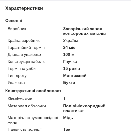
Характеристики
Основні
Виробник
Запорізький завод
кольорових металів
Країна виробник
Україна
Гарантійний термін
24 міс
Длина в упаковке
100 м
Конструкція кабелю
Гнучка
Термін служби
15 років
Тип дроту
Монтажний
Упаковка
Бухта
Конструктивні особливості
Кількість жил
1
Материал оболочки
Полівінілхлоридний
пластикат
Матеріал струмопровідної
Мідь
жили
Наявність ізоляції
Так