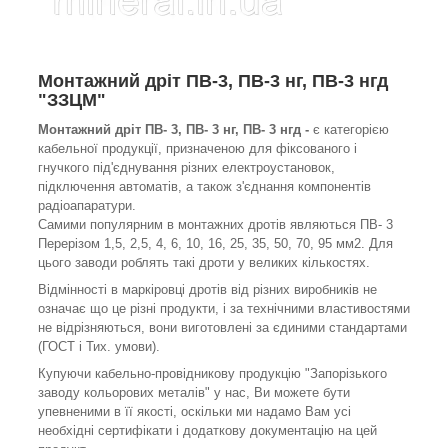
Монтажний дріт
ПВ-3, ПВ-3 нг, ПВ-3 нгд
"ЗЗЦМ"
Монтажний дріт ПВ- 3, ПВ- 3 нг, ПВ- 3 нгд -
є категорією
кабельної продукції, призначеною для фіксованого і
гнучкого під'єднування різних електроустановок,
підключення автоматів, а також з'єднання компонентів
радіоапаратури.
Самими популярним в монтажних дротів являються ПВ- 3
Перерізом 1,5, 2,5, 4, 6, 10, 16, 25, 35, 50, 70, 95 мм2. Для
цього заводи роблять такі дроти у великих кількостях.
Відмінності в маркіровці дротів від різних виробників не
означає що це різні продукти, і за технічними властивостями
не відрізняються, вони виготовлені за єдиними стандартами
(ГОСТ і Тих. умови).
Купуючи кабельно-провідникову продукцію "Запорізького
заводу кольорових металів" у нас, Ви можете бути
упевненими в її якості, оскільки ми надамо Вам усі
необхідні сертифікати і додаткову документацію на цей