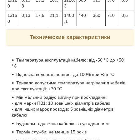
1х12
0,15
15,1
18,3
1120,
385
315
570
0,5
0
8
3
1х15
0,13
17,5
21,1
1403
440
360
710
0,5
0
,1
Технические характеристики
Температура експлуатації кабелю: від -50 °С до +50
°С
Відносна вологість повітря: до 100% при +35 °С
Тривало допустима температура нагріву жил кабелів
при експлуатації: +70 °С
Мінімальний радіус вигину при прокладанні:
- для марки ПВ1: 10 зовнішніх діаметрів кабелю
- для інших марок проводів: 5 зовнішніх діаметрів
кабелю
Будівельна довжина кабелів: за узгодженням
Термін служби: не менше 15 років