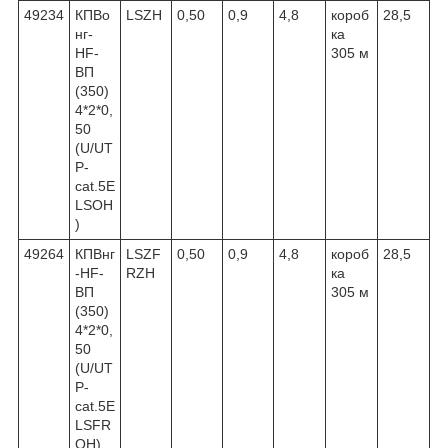
49234
КПВо
LSZH
0,50
0,9
4,8
короб
28,5
нг-
ка
HF-
305 м
ВП
(350)
4*2*0,
50
(U/UT
P-
cat.5E
LSOH
)
49264
КПВнг
LSZF
0,50
0,9
4,8
короб
28,5
-HF-
RZH
ка
ВП
305 м
(350)
4*2*0,
50
(U/UT
P-
cat.5E
LSFR
OH)