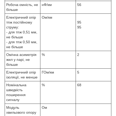
Робоча ємність, не
нФ/км
56
більше
Електричний опір
Ом/км
тпж постійному
95
струму:
95
- для тпж 0,51 мм,
не більше
- для тпж 0,50 мм,
не більше
Омічна асиметрія
%
2
жил у парі, не
більше
Електричний опір
ГОм/км
5
ізоляції, не менше
Номінальна
%
68
швидкість
поширення
сигналу
Модуль
Ом
хвильового опору