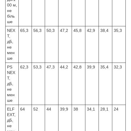
00 м,
не
біль
ше
NEX
65,3
56,3
50,3
47,2
45,8
42,9
38,4
35,3
Т,
дБ,
не
мен
ше
PS
62,3
53,3
47,3
44,2
42,8
39,9
35,4
32,3
NEX
Т,
дБ,
не
мен
ше
ELF
64
52
44
39,9
38
34,1
28,1
24
EXТ,
дБ,
не