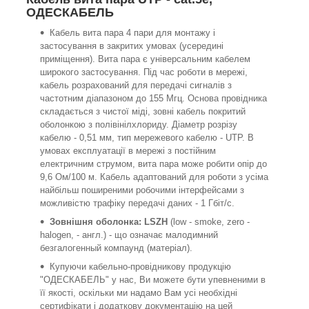
ОДЕСКАБЕЛЬ
Кабель вита пара 4 пари для монтажу і
застосування в закритих умовах (усередині
приміщення). Вита пара є універсальним кабелем
широкого застосування. Під час роботи в мережі,
кабель розрахований для передачі сигналів з
частотним діапазоном до 155 Мгц. Основа провідника
складається з чистої міді, зовні кабель покритий
оболонкою з полівінілхлориду. Діаметр розрізу
кабелю - 0,51 мм, тип мережевого кабелю - UTP. В
умовах експлуатації в мережі з постійним
електричним струмом, вита пара може робити опір до
9,6 Ом/100 м. Кабель адаптований для роботи з усіма
найбільш поширеними робочими інтерфейсами з
можливістю трафіку передачі даних - 1 Гбіт/с.
Зовнішня оболонка: LSZH
(low - smoke, zero -
halogen, - англ.) - що означає малодимний
безгалогенный компаунд (матеріал).
Купуючи кабельно-провідникову продукцію
"ОДЕСКАБЕЛЬ" у нас, Ви можете бути упевненими в
її якості, оскільки ми надамо Вам усі необхідні
сертифікати і додаткову документацію на цей