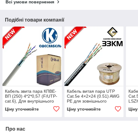
Всі умови повернення
Подібні товари компанії
Кабель звита пара КПВЕ-
Кабель витая пара UTP
Кабе
ВП (250) 4*2*0,57 (F/UTP-
Cat.5e 4×2×24 (0.51) AWG
Cat.
cat.6), Для внутрішнього
PE для зовнішнього
LSZH
прокладання, Lan-кабель,
прокладання (бухти 305
прок
Ціну уточнюйте
Ціну уточнюйте
Цін
ОДЕСКАБЕЛЬ
м), ЗЗЦМ
(бух
Про нас