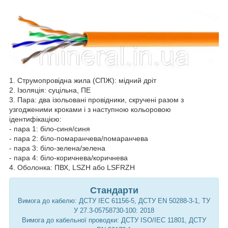
1. Струмопровідна жила (CПЖ): мідний дріт
2. Ізоляція: суцільна, ПЕ
3. Пара: два ізольовані провідники, скручені разом з
узгодженими кроками і з наступною кольоровою
ідентифікацією:
- пара 1: біло-синя/синя
- пара 2: біло-помаранчева/помаранчева
- пара 3: біло-зелена/зелена
- пара 4: біло-коричнева/коричнева
4. Оболонка: ПВХ, LSZH або LSFRZH
Стандарти
Вимога до кабелю: ДСТУ IEC 61156-5, ДСТУ EN 50288-3-1, ТУ
У 27.3-05758730-100: 2018
Вимога до кабельної проводки: ДСТУ ISO/IEC 11801, ДСТУ