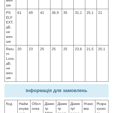
мен
ше
PS
61
49
41
36,9
35
31,1
25,1
21
ELF
EXТ,
дБ,
не
мен
ше
Retu
20
23
25
25
25
23,6
21,5
20,1
rn
Loss,
дБ,
не
мен
ше
Інформація для замовлень
Код
Найм
Обол
Діаме
Діаме
Діаме
Упако
Розра
енува
онка
тр
тр
тр/
вка
хунко