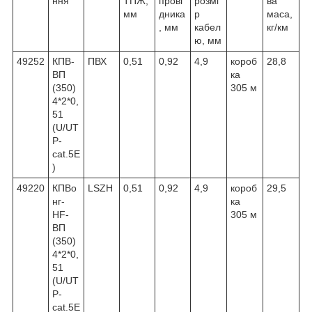
ння
ТПЖ,
прові
розмі
ва
мм
дника
р
маса,
, мм
кабел
кг/км
ю, мм
49252
КПВ-
ПВХ
0,51
0,92
4,9
короб
28,8
ВП
ка
(350)
305 м
4*2*0,
51
(U/UT
P-
cat.5E
)
49220
КПВо
LSZH
0,51
0,92
4,9
короб
29,5
нг-
ка
HF-
305 м
ВП
(350)
4*2*0,
51
(U/UT
P-
cat.5E