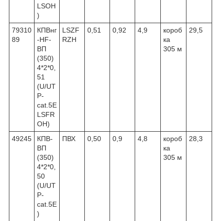
LSOH
)
79310
КПВнг
LSZF
0,51
0,92
4,9
короб
29,5
89
-HF-
RZH
ка
ВП
305 м
(350)
4*2*0,
51
(U/UT
P-
cat.5E
LSFR
OH)
49245
КПВ-
ПВХ
0,50
0,9
4,8
короб
28,3
ВП
ка
(350)
305 м
4*2*0,
50
(U/UT
P-
cat.5Е
)