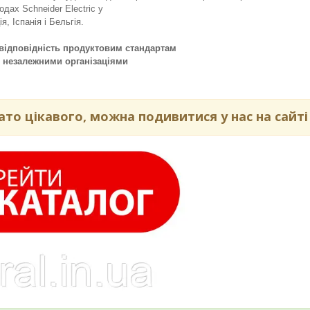
одах Schneider Electric у
я, Іспанія і Бельгія.
 відповідність продуктовим стандартам
я незалежними організаціями
то цікавого, можна подивитися у нас на сайті