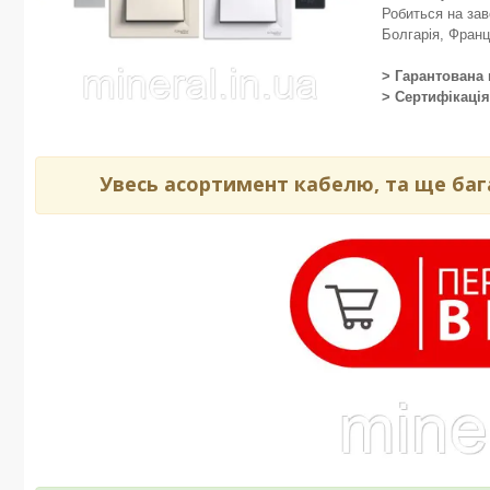
Робиться на зав
Болгарія, Франці
> Гарантована
> Сертифікаці
Увесь асортимент кабелю, та ще бага