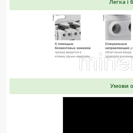
Легка і 
Умови о