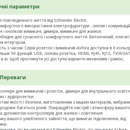
ічні параметри
повсякденного життя від Schneider Electric.
комфортного використання електрофурнітури : силові і комунікацій
і і кнопкові вимикачі, димери, вимикачі для жалюзі.
необхідне для сучасного і комфортного життя. Витончений, елеган
м інтер'єром.
ть з часом. Серія розеток і вимикачів Asfora доступна в 6 кольор
ільше 50 функцій: USB, силова розетка, HDMI, RJ45, RJ12, TV/R/SAT
а ін. Щоб проглянути усі доступні варіанти механізмів і рамок,
Переваги
нтроллери для вимикачів і розеток, димери для внутрішнього освіт
х і аудіорозетки.
ртам якості і безпеки, виготовленим з міцних матеріалів, вибрани
родовж багатьох років. Покращуйте настрій і атмосферу вашого
за допомогою контроллерів для жалюзі і освітлення.
римку вашого улюбленого зайняття, що вимагає підключення, від
ики.
цтва, які ви чекаєте від Schneider Electric. Усі продукти Asfora -