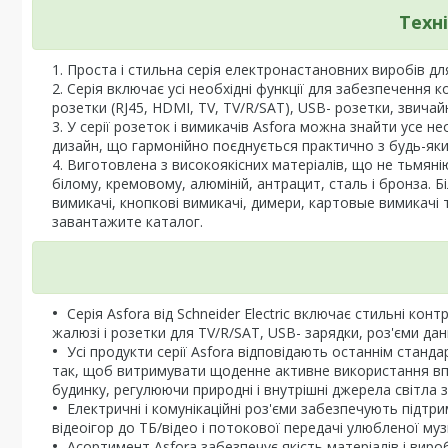
Техн
Проста і стильна серія електронастановних виробів для 
Серія включає усі необхідні функції для забезпечення 
розетки (RJ45, HDMI, TV, TV/R/SAT), USB- розетки, звичайн
У серії розеток і вимикачів Asfora можна знайти усе 
дизайн, що гармонійно поєднується практично з будь-яки
Виготовлена з високоякісних матеріалів, що не тьмянію
білому, кремовому, алюміній, антрацит, сталь і бронза. Б
вимикачі, кнопкові вимикачі, димери, картовые вимикачі т
завантажите каталог.
Серія Asfora від Schneider Electric включає стильні ко
жалюзі і розетки для TV/R/SAT, USB- зарядки, роз'єми дани
Усі продукти серії Asfora відповідають останнім станда
так, щоб витримувати щоденне активне використання вп
будинку, регулюючи природні і внутрішні джерела світла 
Електричні і комунікаційні роз'єми забезпечують підт
відеоігор до ТБ/відео і потокової передачі улюбленої муз
Асортимент Asfora забезпечує якість матеріалів і виробни