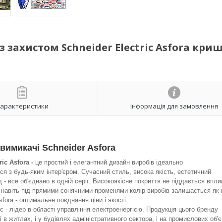
з захистом Schneider Electric Asfora кри
арактеристики
Інформація для замовлення
 вимикачі Schneider Asfora
ric Asfora -
це простий і елегантний дизайн виробів ідеально
я з будь-яким інтер'єром. Сучасний стиль, висока якість, естетичний
д - все об'єднано в одній серії. Високоякісне покриття не піддається впли
 навіть під прямими сонячними променями колір виробів залишається як
fora - оптимальне поєднання ціни і якості.
ric - лідер в області управління електроенергією. Продукція цього бренду
і в житлах, і у будівлях адміністративного сектора, і на промислових об'є