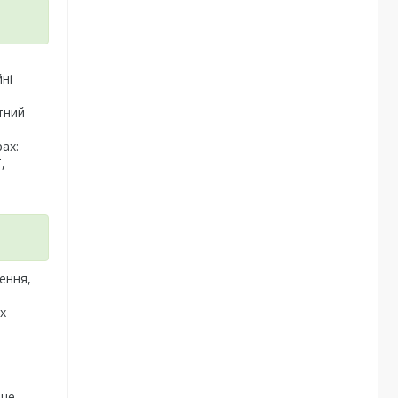
ні
тний
ах:
,
лення,
х
 це