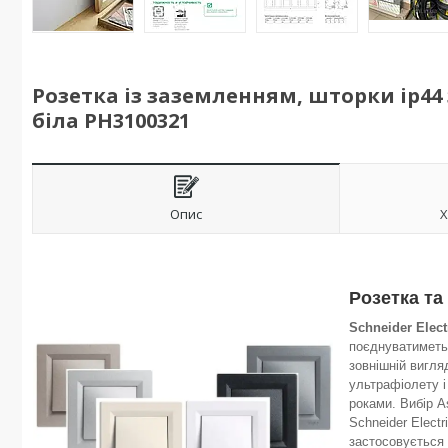
Розетка із заземленням, шторки ip44 
біла PH3100321
Опис
Х
Розетка та
Schneider Elect
поєднуватиметьс
зовнішній вигля
ультрафіолету і
роками. Вибір As
Schneider Elect
застосовується 