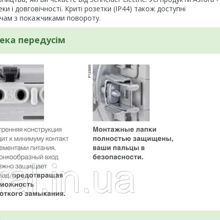
еки і довговічності. Криті розетки (IP44) також доступні
качам з покажчиками повороту.
ека передусім