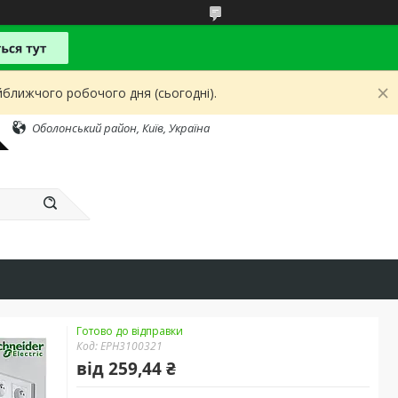
йближчого робочого дня (сьогодні).
Оболонський район, Київ, Україна
Готово до відправки
Код:
EPH3100321
від
259,44 ₴