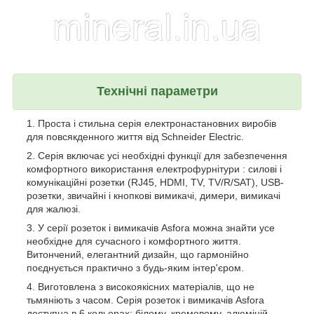
Технічні параметри
Проста і стильна серія електронастановних виробів
для повсякденного життя від Schneider Electric.
Серія включає усі необхідні функції для забезпечення
комфортного використання електрофурнітури : силові і
комунікаційні розетки (RJ45, HDMI, TV, TV/R/SAT), USB-
розетки, звичайні і кнопкові вимикачі, димери, вимикачі
для жалюзі.
У серії розеток і вимикачів Asfora можна знайти усе
необхідне для сучасного і комфортного життя.
Витончений, елегантний дизайн, що гармонійно
поєднується практично з будь-яким інтер'єром.
Виготовлена з високоякісних матеріалів, що не
тьмяніють з часом. Серія розеток і вимикачів Asfora
доступна в 6 кольорах: білому, кремовому, алюміній,