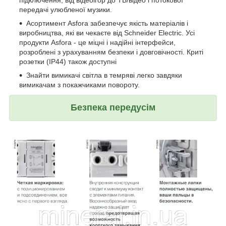
підключення, від відеоігор до ТБ/відео і потокової
передачі улюбленої музики.
Асортимент Asfora забезпечує якість матеріалів і
виробництва, які ви чекаєте від Schneider Electric. Усі
продукти Asfora - це міцні і надійні інтерфейси,
розроблені з урахуванням безпеки і довговічності. Криті
розетки (IP44) також доступні
Знайти вимикачі світла в темряві легко завдяки
вимикачам з покажчиками повороту.
Безпека передусім