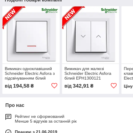
Вимикач одноклавішний
Вимикач для жалюзі
Пере
Schneider Electric Asfora з
Schneider Electric Asfora
клав
підсвічуванням білий
білий EPH1300121
Elec
EPH1400121
Asfo
194,58
342,91
від
₴
від
₴
Цін
без 
Про нас
Рейтинг не сформований
Менше 5 відгуків за останній рік
Працює з 21.06.2019