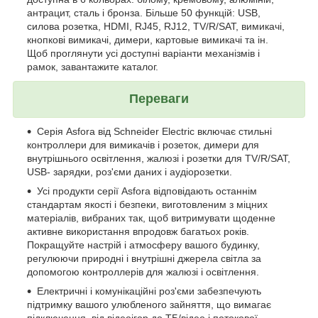
антрацит, сталь і бронза. Більше 50 функцій: USB,
силова розетка, HDMI, RJ45, RJ12, TV/R/SAT, вимикачі,
кнопкові вимикачі, димери, картовые вимикачі та ін.
Щоб проглянути усі доступні варіанти механізмів і
рамок, завантажите каталог.
Переваги
Серія Asfora від Schneider Electric включає стильні
контроллери для вимикачів і розеток, димери для
внутрішнього освітлення, жалюзі і розетки для TV/R/SAT,
USB- зарядки, роз'єми даних і аудіорозетки.
Усі продукти серії Asfora відповідають останнім
стандартам якості і безпеки, виготовленим з міцних
матеріалів, вибраних так, щоб витримувати щоденне
активне використання впродовж багатьох років.
Покращуйте настрій і атмосферу вашого будинку,
регулюючи природні і внутрішні джерела світла за
допомогою контроллерів для жалюзі і освітлення.
Електричні і комунікаційні роз'єми забезпечують
підтримку вашого улюбленого зайняття, що вимагає