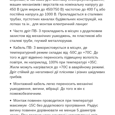
машин механізмів і верстатів на номінальну напругу до
450 В (для мереж до 450/750 В) частотою до 400 Гц або
постійна напруга до 1000 В. Прокладається в сталевих
трубах, пустотних каналах будівельних конструкцій, на
лотках та ін., для монтаж електричний ланцюг
Часто дріт ПВ- 3 прокладають в місцях з додатковим
захистом від механічних ушкоджень, як пластикові або
сталеві труби, гнучкий металлорукав.
Кабель ПВ- 3 використовується в місцях, де
температурний режим складає від -50С до +70С. До
того ж дріт відмінно переносить підвищену вологість
повітря, як наприклад, 100% при температурі +35С.
Жили можуть нагріватися до +70С в аварійному режимі.
Дріт стійкий до негативної дії плісняви і різних шкідливих
грибків.
Монтажний кабель легко переносить механічні
ушкодження, вигини, вібрації. До того ж він є
пожежобезпечним.
Монтаж повинен проводитися при температурі
максимум -15С без додаткового прогрівання. Радіус
вигину повинен дорівнювати не менше 5 діаметрів