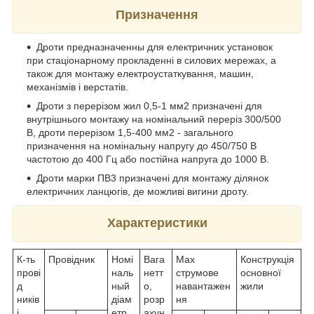
Призначення
Дроти предназначенны для електричних установок
при стаціонарному прокладенні в силових мережах, а
також для монтажу електроустаткування, машин,
механізмів і верстатів.
Дроти з перерізом жил 0,5-1 мм2 призначені для
внутрішнього монтажу на номінальний переріз 300/500
В, дроти перерізом 1,5-400 мм2 - загального
призначення на номінальну напругу до 450/750 В
частотою до 400 Гц або постійна напруга до 1000 В.
Дроти марки ПВ3 призначені для монтажу ділянок
електричних ланцюгів, де можливі вигини дроту.
Характеристики
К-ть
Провідник
Номі
Вага
Max
Конструкція
прові
наль
нетт
струмове
основної
д
ный
о,
навантажен
жили
ників
діам
розр
ня
і
етр
ахун