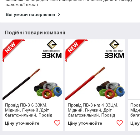
належної якості
Всі умови повернення
Подібні товари компанії
Провід ПВ-3 6 ЗЗКМ,
Провід ПВ-3 нгд 4 ЗЗЦМ,
Пров
Мідний, Гнучкий /Дріт
Мідний, Гнучкий, Дріт
Мідн
багатожильний, Провід
багатожильний, Провід
бага
монтажний, Дріт
монтажний, Дріт
монт
Ціну уточнюйте
Ціну уточнюйте
Цін
одножильний
одножильний
одн