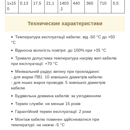
1х15
0,13
17,5
21,1
1403
440
360
710
0,5
0
,1
Технические характеристики
Температура експлуатації кабелю: від -50 °С до +50
°С
Відносна вологість повітря: до 100% при +35 °С
Тривало допустима температура нагріву жил кабелів
при експлуатації: +70 °С
Мінімальний радіус вигину при прокладанні:
- для марки ПВ1: 10 зовнішніх діаметрів кабелю
- для інших марок проводів: 5 зовнішніх діаметрів
кабелю
Будівельна довжина кабелів: за узгодженням
Термін служби: не менше 15 років
Гарантійний термін експлуатації: 2 роки
Монтаж кабелю повинен здійснюватися при
температурі: не нижче -5 °С