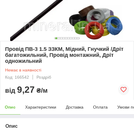
Провід ПВ-3 1.5 ЗЗКМ, Мідний, Гнучкий /Дріт
багатожильний, Провід монтажний, Дріт
одножильний
Немає в наявності
Код: 166542
Роздріб
9,27
від
₴/м
Опис
Характеристики
Доставка
Оплата
Умови п
Опис