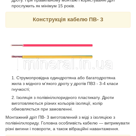
дроту. При правильному монтажі і користуванні дріт
прослужить як мінімум 15 років.
Конструкція кабелю ПВ- 3
Струмопровідна одиндротяна або багатодротяна
жила з мідного м'якого дроту у дротів ПВ3 - 3-4 класи
гнучкості;
Ізоляція з полівінілхлоридного пластикату. Дроти
виготовляються різних кольорів ізоляції, колір
обмовляється при замовленні.
Монтажний дріт ПВ- 3 виготовлений з міді з ізоляцією з
полівінілхлориду. Головна особливість кабелю ― витримувати
різні вигини і повороти, а також вібраційні навантаження.