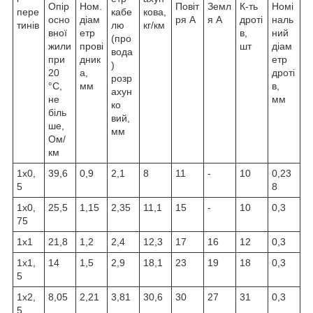
Опір
Ном.
Повіт
Земл
К-ть
Номі
пере
кабе
кова,
осно
діам
ря А
я А
дроті
наль
тинів
лю
кг/км
вної
етр
в,
ний
(про
жили
прові
шт
діам
вода
при
дник
етр
)
20
а,
дроті
розр
°C,
мм
в,
ахун
не
мм
ко
біль
вий,
ше,
мм
Ом/
км
1х0,
39,6
0,9
2,1
8
11
-
10
0,23
5
8
1х0,
25,5
1,15
2,35
11,1
15
-
10
0,3
75
1х1
21,8
1,2
2,4
12,3
17
16
12
0,3
1х1,
14
1,5
2,9
18,1
23
19
18
0,3
5
1х2,
8,05
2,21
3,81
30,6
30
27
31
0,3
5