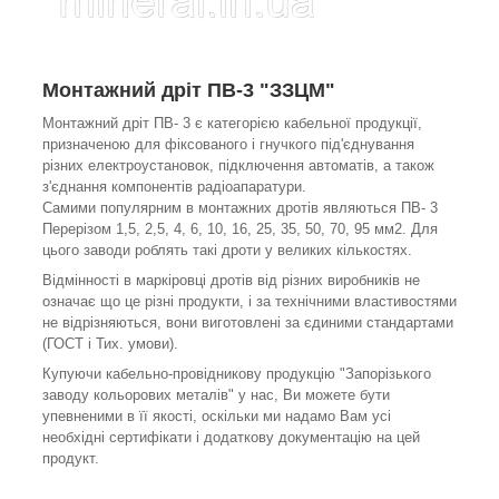
Монтажний дріт ПВ-3 "ЗЗЦМ"
Монтажний дріт ПВ- 3 є категорією кабельної продукції,
призначеною для фіксованого і гнучкого під'єднування
різних електроустановок, підключення автоматів, а також
з'єднання компонентів радіоапаратури.
Самими популярним в монтажних дротів являються ПВ- 3
Перерізом 1,5, 2,5, 4, 6, 10, 16, 25, 35, 50, 70, 95 мм2. Для
цього заводи роблять такі дроти у великих кількостях.
Відмінності в маркіровці дротів від різних виробників не
означає що це різні продукти, і за технічними властивостями
не відрізняються, вони виготовлені за єдиними стандартами
(ГОСТ і Тих. умови).
Купуючи кабельно-провідникову продукцію "Запорізького
заводу кольорових металів" у нас, Ви можете бути
упевненими в її якості, оскільки ми надамо Вам усі
необхідні сертифікати і додаткову документацію на цей
продукт.