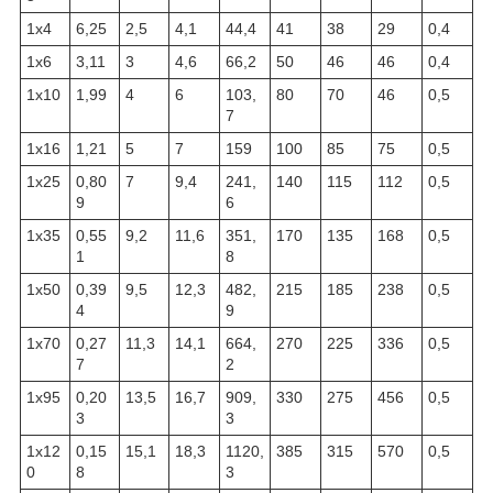
1х4
6,25
2,5
4,1
44,4
41
38
29
0,4
1х6
3,11
3
4,6
66,2
50
46
46
0,4
1х10
1,99
4
6
103,
80
70
46
0,5
7
1х16
1,21
5
7
159
100
85
75
0,5
1х25
0,80
7
9,4
241,
140
115
112
0,5
9
6
1х35
0,55
9,2
11,6
351,
170
135
168
0,5
1
8
1х50
0,39
9,5
12,3
482,
215
185
238
0,5
4
9
1х70
0,27
11,3
14,1
664,
270
225
336
0,5
7
2
1х95
0,20
13,5
16,7
909,
330
275
456
0,5
3
3
1х12
0,15
15,1
18,3
1120,
385
315
570
0,5
0
8
3