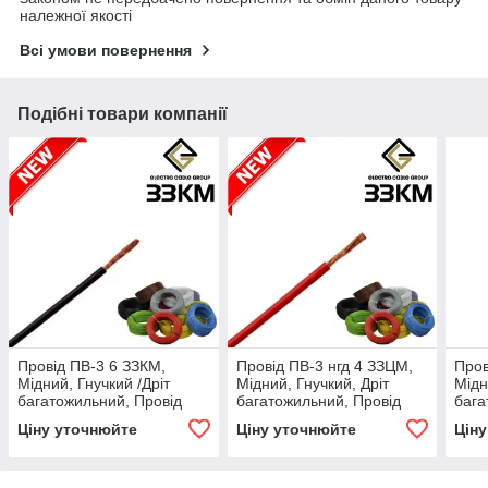
належної якості
Всі умови повернення
Подібні товари компанії
Провід ПВ-3 6 ЗЗКМ,
Провід ПВ-3 нгд 4 ЗЗЦМ,
Пров
Мідний, Гнучкий /Дріт
Мідний, Гнучкий, Дріт
Мідн
багатожильний, Провід
багатожильний, Провід
бага
монтажний, Дріт
монтажний, Дріт
монт
Ціну уточнюйте
Ціну уточнюйте
Цін
одножильний
одножильний
одн