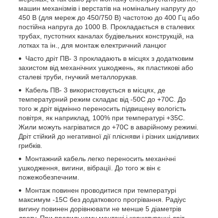
машин механізмів і верстатів на номінальну напругу до
450 В (для мереж до 450/750 В) частотою до 400 Гц або
постійна напруга до 1000 В. Прокладається в сталевих
трубах, пустотних каналах будівельних конструкцій, на
лотках та ін., для монтаж електричний ланцюг
Часто дріт ПВ- 3 прокладають в місцях з додатковим
захистом від механічних ушкоджень, як пластикові або
сталеві труби, гнучкий металлорукав.
Кабель ПВ- 3 використовується в місцях, де
температурний режим складає від -50С до +70С. До
того ж дріт відмінно переносить підвищену вологість
повітря, як наприклад, 100% при температурі +35С.
Жили можуть нагріватися до +70С в аварійному режимі.
Дріт стійкий до негативної дії плісняви і різних шкідливих
грибків.
Монтажний кабель легко переносить механічні
ушкодження, вигини, вібрації. До того ж він є
пожежобезпечним.
Монтаж повинен проводитися при температурі
максимум -15С без додаткового прогрівання. Радіус
вигину повинен дорівнювати не менше 5 діаметрів