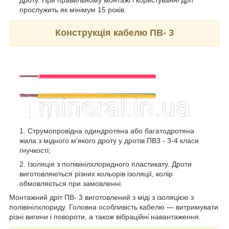
дроту. При правильному монтажі і користуванні дріт
прослужить як мінімум 15 років.
Конструкція кабелю ПВ- 3
Струмопровідна одиндротяна або багатодротяна
жила з мідного м'якого дроту у дротів ПВ3 - 3-4 класи
гнучкості;
Ізоляція з полівінілхлоридного пластикату. Дроти
виготовляються різних кольорів ізоляції, колір
обмовляється при замовленні.
Монтажний дріт ПВ- 3 виготовлений з міді з ізоляцією з
полівінілхлориду. Головна особливість кабелю ― витримувати
різні вигини і повороти, а також вібраційні навантаження.