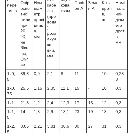
Опір
Ном.
Повіт
Земл
К-ть
Номі
пере
кабе
кова,
осно
діам
ря А
я А
дроті
наль
тинів
лю
кг/км
вної
етр
в,
ний
(про
жили
прові
шт
діам
вода
при
дник
етр
)
20
а,
дроті
розр
°C,
мм
в,
ахун
не
мм
ко
біль
вий,
ше,
мм
Ом/
км
1х0,
39,6
0,9
2,1
8
11
-
10
0,23
5
8
1х0,
25,5
1,15
2,35
11,1
15
-
10
0,3
75
1х1
21,8
1,2
2,4
12,3
17
16
12
0,3
1х1,
14
1,5
2,9
18,1
23
19
18
0,3
5
1х2,
8,05
2,21
3,81
30,6
30
27
31
0,3
5