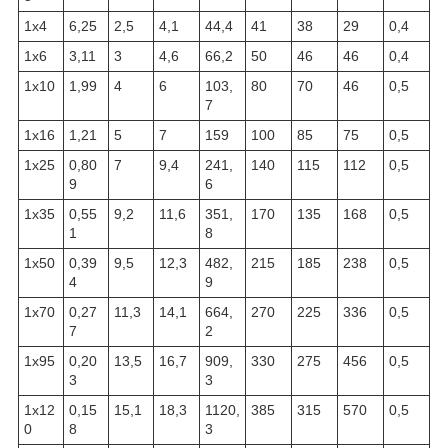
1х4
6,25
2,5
4,1
44,4
41
38
29
0,4
1х6
3,11
3
4,6
66,2
50
46
46
0,4
1х10
1,99
4
6
103,
80
70
46
0,5
7
1х16
1,21
5
7
159
100
85
75
0,5
1х25
0,80
7
9,4
241,
140
115
112
0,5
9
6
1х35
0,55
9,2
11,6
351,
170
135
168
0,5
1
8
1х50
0,39
9,5
12,3
482,
215
185
238
0,5
4
9
1х70
0,27
11,3
14,1
664,
270
225
336
0,5
7
2
1х95
0,20
13,5
16,7
909,
330
275
456
0,5
3
3
1х12
0,15
15,1
18,3
1120,
385
315
570
0,5
0
8
3