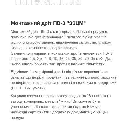
Монтажний дріт ПВ-3 "ЗЗЦМ"
Монтажний дріт ПВ- 3 є категорією кабельної продукції,
призначеною для фіксованого і гнучкого під'єднування
різних електроустановок, підключення автоматів, а також
з'єднання компонентів радіоапаратури.
Самими популярним в монтажних дротів являються ПВ- 3
Перерізом 1,5, 2,5, 4, 6, 10, 16, 25, 35, 50, 70, 95 мм2. Для
цього заводи роблять такі дроти у великих кількостях.
Відмінності в маркіровці дротів від різних виробників не
означає що це різні продукти, і за технічними властивостями
не відрізняються, вони виготовлені за єдиними стандартами
(ГОСТ і Тих. умови).
Купуючи кабельно-провідникову продукцію "Запорізького
заводу кольорових металів" у нас, Ви можете бути
упевненими в її якості, оскільки ми надамо Вам усі
необхідні сертифікати і додаткову документацію на цей
продукт.