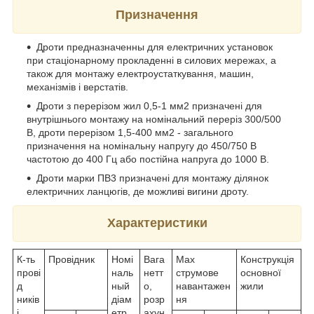
Призначення
Дроти предназначенны для електричних установок
при стаціонарному прокладенні в силових мережах, а
також для монтажу електроустаткування, машин,
механізмів і верстатів.
Дроти з перерізом жил 0,5-1 мм2 призначені для
внутрішнього монтажу на номінальний переріз 300/500
В, дроти перерізом 1,5-400 мм2 - загального
призначення на номінальну напругу до 450/750 В
частотою до 400 Гц або постійна напруга до 1000 В.
Дроти марки ПВ3 призначені для монтажу ділянок
електричних ланцюгів, де можливі вигини дроту.
Характеристики
К-ть
Провідник
Номі
Вага
Max
Конструкція
прові
наль
нетт
струмове
основної
д
ный
о,
навантажен
жили
ників
діам
розр
ня
і
етр
ахун