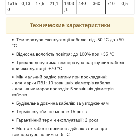
1х15
0,13
17,5
21,1
1403
440
360
710
0,5
0
,1
Технические характеристики
Температура експлуатації кабелю: від -50 °С до +50
°С
Відносна вологість повітря: до 100% при +35 °С
Тривало допустима температура нагріву жил кабелів
при експлуатації: +70 °С
Мінімальний радіус вигину при прокладанні:
- для марки ПВ1: 10 зовнішніх діаметрів кабелю
- для інших марок проводів: 5 зовнішніх діаметрів
кабелю
Будівельна довжина кабелів: за узгодженням
Термін служби: не менше 15 років
Гарантійний термін експлуатації: 2 роки
Монтаж кабелю повинен здійснюватися при
температурі: не нижче -5 °С