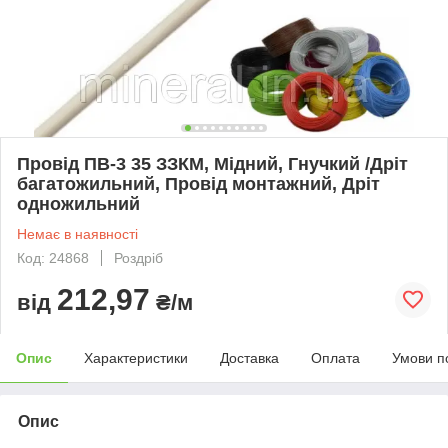
Провід ПВ-3 35 ЗЗКМ, Мідний, Гнучкий /Дріт
багатожильний, Провід монтажний, Дріт
одножильний
Немає в наявності
Код: 24868
Роздріб
212,97
від
₴/м
Опис
Характеристики
Доставка
Оплата
Умови п
Опис