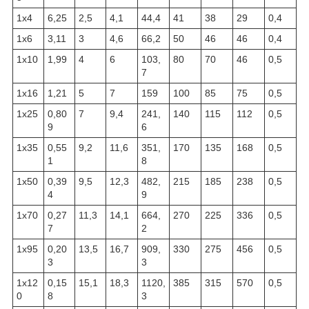
1х4
6,25
2,5
4,1
44,4
41
38
29
0,4
1х6
3,11
3
4,6
66,2
50
46
46
0,4
1х10
1,99
4
6
103,
80
70
46
0,5
7
1х16
1,21
5
7
159
100
85
75
0,5
1х25
0,80
7
9,4
241,
140
115
112
0,5
9
6
1х35
0,55
9,2
11,6
351,
170
135
168
0,5
1
8
1х50
0,39
9,5
12,3
482,
215
185
238
0,5
4
9
1х70
0,27
11,3
14,1
664,
270
225
336
0,5
7
2
1х95
0,20
13,5
16,7
909,
330
275
456
0,5
3
3
1х12
0,15
15,1
18,3
1120,
385
315
570
0,5
0
8
3