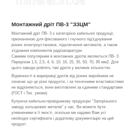
Монтажний дріт ПВ-3 "ЗЗЦМ"
Монтажний дріт ПВ- 3 є категорією кабельної продукції,
призначеною для фіксованого і гнучкого під'єднування
різних електроустановок, підключення автоматів, а також
з'єднання компонентів радіоапаратури.
Самими популярним в монтажних дротів являються ПВ- 3
Перерізом 1,5, 2,5, 4, 6, 10, 16, 25, 35, 50, 70, 95 мм2. Для
цього заводи роблять такі дроти у великих кількостях.
Відмінності в маркіровці дротів від різних виробників не
означає що це різні продукти, і за технічними властивостями
не відрізняються, вони виготовлені за єдиними стандартами
(ГОСТ і Тих. умови).
Купуючи кабельно-провідникову продукцію "Запорізького
заводу кольорових металів" у нас, Ви можете бути
упевненими в її якості, оскільки ми надамо Вам усі
необхідні сертифікати і додаткову документацію на цей
продукт.