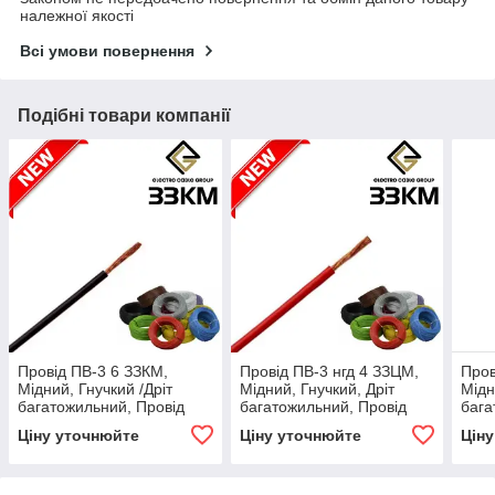
належної якості
Всі умови повернення
Подібні товари компанії
Провід ПВ-3 6 ЗЗКМ,
Провід ПВ-3 нгд 4 ЗЗЦМ,
Пров
Мідний, Гнучкий /Дріт
Мідний, Гнучкий, Дріт
Мідн
багатожильний, Провід
багатожильний, Провід
бага
монтажний, Дріт
монтажний, Дріт
монт
Ціну уточнюйте
Ціну уточнюйте
Цін
одножильний
одножильний
одн