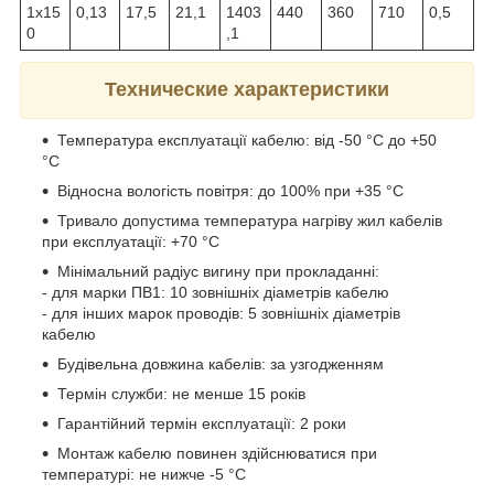
1х15
0,13
17,5
21,1
1403
440
360
710
0,5
0
,1
Технические характеристики
Температура експлуатації кабелю: від -50 °С до +50
°С
Відносна вологість повітря: до 100% при +35 °С
Тривало допустима температура нагріву жил кабелів
при експлуатації: +70 °С
Мінімальний радіус вигину при прокладанні:
- для марки ПВ1: 10 зовнішніх діаметрів кабелю
- для інших марок проводів: 5 зовнішніх діаметрів
кабелю
Будівельна довжина кабелів: за узгодженням
Термін служби: не менше 15 років
Гарантійний термін експлуатації: 2 роки
Монтаж кабелю повинен здійснюватися при
температурі: не нижче -5 °С