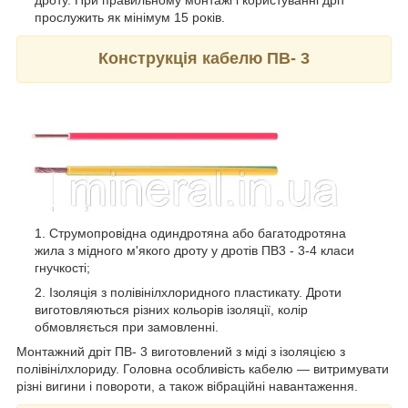
дроту. При правильному монтажі і користуванні дріт
прослужить як мінімум 15 років.
Конструкція кабелю ПВ- 3
Струмопровідна одиндротяна або багатодротяна
жила з мідного м'якого дроту у дротів ПВ3 - 3-4 класи
гнучкості;
Ізоляція з полівінілхлоридного пластикату. Дроти
виготовляються різних кольорів ізоляції, колір
обмовляється при замовленні.
Монтажний дріт ПВ- 3 виготовлений з міді з ізоляцією з
полівінілхлориду. Головна особливість кабелю ― витримувати
різні вигини і повороти, а також вібраційні навантаження.