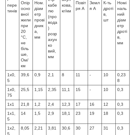
Опір
Ном.
Повіт
Земл
К-ть
Номі
пере
кабе
кова,
осно
діам
ря А
я А
дроті
наль
тинів
лю
кг/км
вної
етр
в,
ний
(про
жили
прові
шт
діам
вода
при
дник
етр
)
20
а,
дроті
розр
°C,
мм
в,
ахун
не
мм
ко
біль
вий,
ше,
мм
Ом/
км
1х0,
39,6
0,9
2,1
8
11
-
10
0,23
5
8
1х0,
25,5
1,15
2,35
11,1
15
-
10
0,3
75
1х1
21,8
1,2
2,4
12,3
17
16
12
0,3
1х1,
14
1,5
2,9
18,1
23
19
18
0,3
5
1х2,
8,05
2,21
3,81
30,6
30
27
31
0,3
5