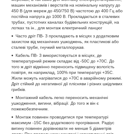
машин механізмів і верстатів на номінальну напругу до
450 В (для мереж до 450/750 В) частотою до 400 Гц або
постійна напруга до 1000 В. Прокладається в сталевих
трубах, пустотних каналах будівельних конструкцій, на
лотках та ін., для монтаж електричний ланцюг
Часто дріт ПВ- 3 прокладають в місцях з додатковим
захистом від механічних ушкоджень, як пластикові або
сталеві труби, гнучкий металлорукав.
Кабель ПВ- 3 використовується в місцях, де
температурний режим складає від -50С до +70С. До
того ж дріт відмінно переносить підвищену вологість
повітря, як наприклад, 100% при температурі +35С.
Жили можуть нагріватися до +70С в аварійному режимі.
Дріт стійкий до негативної дії плісняви і різних шкідливих
грибків.
Монтажний кабель легко переносить механічні
ушкодження, вигини, вібрації. До того ж він є
пожежобезпечним.
Монтаж повинен проводитися при температурі
максимум -15С без додаткового прогрівання. Радіус
вигину повинен дорівнювати не менше 5 діаметрів