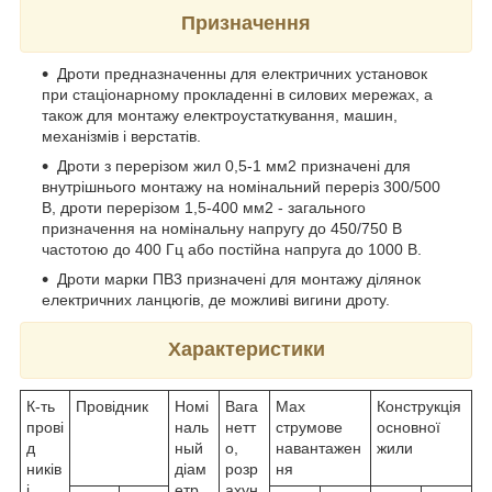
Призначення
Дроти предназначенны для електричних установок
при стаціонарному прокладенні в силових мережах, а
також для монтажу електроустаткування, машин,
механізмів і верстатів.
Дроти з перерізом жил 0,5-1 мм2 призначені для
внутрішнього монтажу на номінальний переріз 300/500
В, дроти перерізом 1,5-400 мм2 - загального
призначення на номінальну напругу до 450/750 В
частотою до 400 Гц або постійна напруга до 1000 В.
Дроти марки ПВ3 призначені для монтажу ділянок
електричних ланцюгів, де можливі вигини дроту.
Характеристики
К-ть
Провідник
Номі
Вага
Max
Конструкція
прові
наль
нетт
струмове
основної
д
ный
о,
навантажен
жили
ників
діам
розр
ня
і
етр
ахун