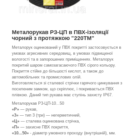
Металорукав РЗ-ЦП в ПВХ-ізоляції
чорний з протяжкою "220ТМ"
Металорук оцинкований у ПВХ покритті застосовується в
умовах агресивних середовищ, в умовах підвищеної
вологості та в запорошених приміщеннях. Металорук
покритий шаром самозагасаючого ПВХ сірого кольору.
Покриття стійке до більшості кислот, а також до
автомобільних та промислових олій.
Виготовляється зі сталевої стрічки гарячого цинкування з
посиленим замком, що скріплює, і покривається ПВХ
плівкою. Даний тип рукава має ступінь захисту IP67.
Металорукав Р3-ЦП-10...50
«Р»
— рукав,
«3»
— тип 3 (три) — негерметичний,
«Ц»
— сталева оцинкована стрічка,
«П»
— захисне ПВХ покриття,
«10...50»
- діаметр умовного проходу (внутрішній), мм.