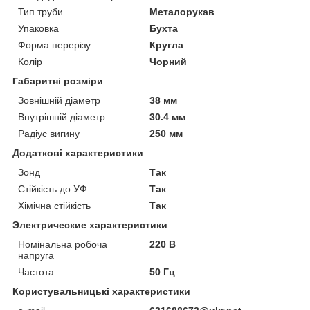
Тип труби
Металорукав
Упаковка
Бухта
Форма перерізу
Кругла
Колір
Чорний
Габаритні розміри
Зовнішній діаметр
38 мм
Внутрішній діаметр
30.4 мм
Радіус вигину
250 мм
Додаткові характеристики
Зонд
Так
Стійкість до УФ
Так
Хімічна стійкість
Так
Электрические характеристики
Номінальна робоча
220 В
напруга
Частота
50 Гц
Користувальницькі характеристики