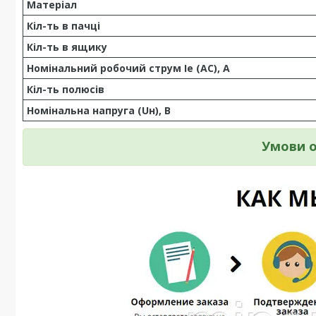
Матеріал
Кіл-ть в пачці
Кіл-ть в ящику
Номінальний робочий струм Ie (AC), А
Кіл-ть полюсів
Номінальна напруга (Uн), В
Умови о