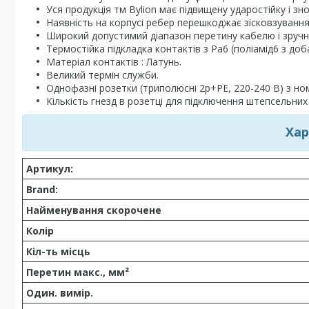
Уся продукція тм Bylion має підвищену ударостійку і зно
Наявність на корпусі ребер перешкоджає зісковзування р
Широкий допустимий діапазон перетину кабелю і зруч
Термостійка підкладка контактів з Pa6 (поліамід6 з до
Матеріал контактів : Латунь.
Великий термін служби.
Однофазні розетки (триполюсні 2p+РE, 220-240 В) з но
Кількість гнезд в розетці для підключення штепсельних
Хар
Артикул:
Brand:
Найменування скорочене
Колір
Кіл-ть місць
Перетин макс., мм²
Один. вимір.