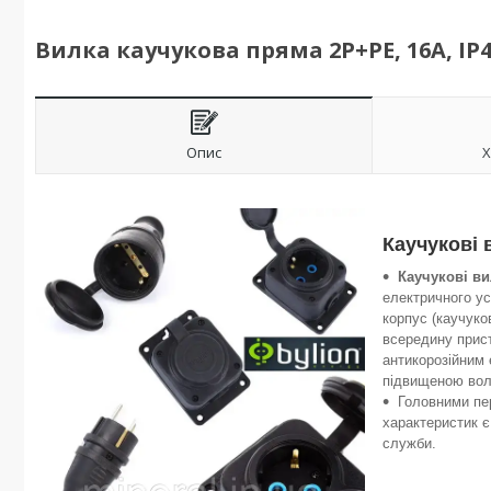
Вилка каучукова пряма 2Р+РЕ, 16А, IP4
Опис
Х
Каучукові 
Каучукові ви
електричного ус
корпус (каучуко
всередину прист
антикорозійним 
підвищеною вол
Головними пер
характеристик є
служби.