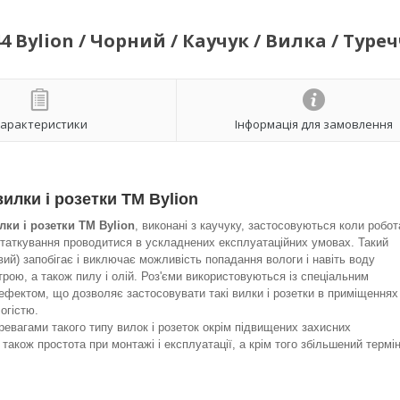
4 Bylion / Чорний / Каучук / Вилка / Туре
арактеристики
Інформація для замовлення
вилки і розетки ТМ Bylion
лки і розетки ТМ Bylion
, виконані з каучуку, застосовуються коли робот
таткування проводитися в ускладнених експлуатаційних умовах. Такий
вий) запобігає і виключає можливість попадання вологи і навіть воду
рою, а також пилу і олій. Роз'єми використовуються із спеціальним
ефектом, що дозволяє застосовувати такі вилки і розетки в приміщеннях
огістю.
евагами такого типу вилок і розеток окрім підвищених захисних
 також простота при монтажі і експлуатації, а крім того збільшений термі