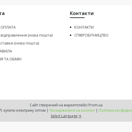
та
Контакти
І ОПЛАТА
КОНТАКТИ
 відправлення (нова пошта)
СПІВРОБІТНИЦТВО
оставки (нова пошта)
РАВИЛА
Я ТА ОБМІН
Сайт створений на маркетплейсі
Prom.ua
МIНЕРАЛ: купити електрику оптом |
Поскаржитися на контент
|
Політика конфіден
Select Language
▼