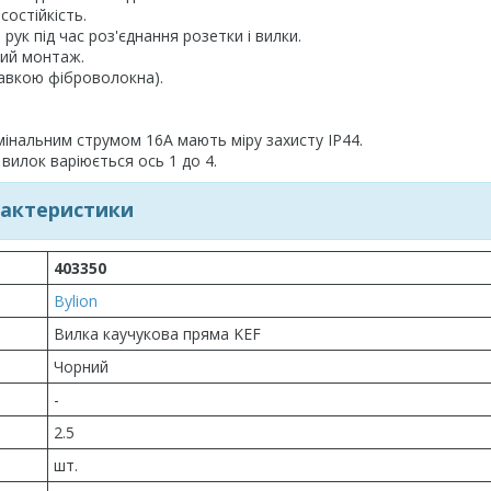
состійкість.
ук під час роз'єднання розетки і вилки.
ний монтаж.
бавкою фіброволокна).
мінальним струмом 16А мають міру захисту IP44.
 вилок варіюється ось 1 до 4.
актеристики
403350
Bylion
Вилка каучукова пряма KEF
Чорний
-
2.5
шт.