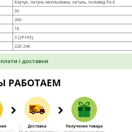
Каучук, латунь нікельована, латунь, поліамід Pa 6
50
300
16
3 (2P+РE)
220-240
плати і доставки