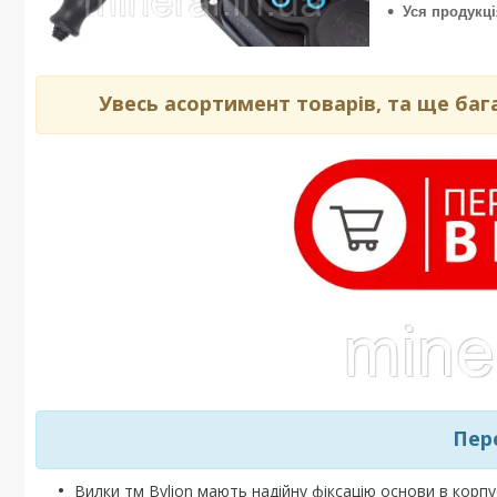
Уся продукці
Увесь асортимент товарів, та ще баг
Пер
Вилки тм Bylion мають надійну фіксацію основи в корпу