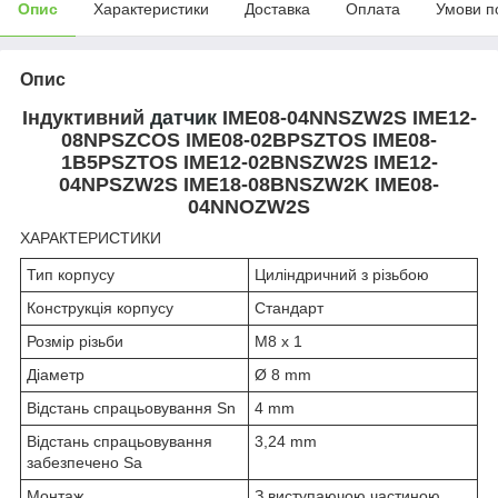
Опис
Характеристики
Доставка
Оплата
Умови п
Опис
Індуктивний
датчик
IME08-04NNSZW2S IME12-
08NPSZCOS IME08-02BPSZTOS IME08-
1B5PSZTOS IME12-02BNSZW2S IME12-
04NPSZW2S IME18-08BNSZW2K IME08-
04NNOZW2S
ХАРАКТЕРИСТИКИ
Тип корпусу
Циліндричний з різьбою
Конструкція корпусу
Стандарт
Розмір різьби
M8 x 1
Діаметр
Ø 8 mm
Відстань спрацьовування Sn
4 mm
Відстань спрацьовування
3,24 mm
забезпечено Sa
Монтаж
З виступаючою частиною