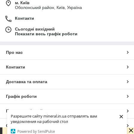
м. Київ
Оболонський район, Київ, Україна
Контакти
Сьогодні вихідний
Показати весь графік роботи
Про нас
Контакти
Доставка та оплата
Графік роботи
Повна версія сайту
×
Разрешите сайту mineral.in.ua отправлять вам
уведомления на рабочий стол
Сайт створено на маркетплейсі
Prom.ua
Powered by SendPulse
Зараз у компанії неробочий час. Замовлення та