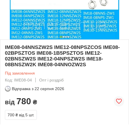
IME08-04NNSZW2S IME12-08NPSZCOS IME08-
02BPSZTOS IME08-1B5PSZTOS IME12-
02BNSZW2S IME12-04NPSZW2S IME18-
08BNSZW2K IME08-04NNOZW2S
Під замовлення
Код: IME08-04
Опт і роздріб
Відправка з
22 серпня 2026
780
від
₴
700 ₴
від 5 шт.