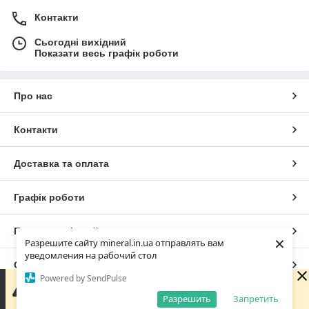
Контакти
Сьогодні вихідний
Показати весь графік роботи
Про нас
Контакти
Доставка та оплата
Графік роботи
Повна версія сайту
×
Разрешите сайту mineral.in.ua отправлять вам
уведомления на рабочий стол
Сайт створено на маркетплейсі
Prom.ua
Powered by SendPulse
Зараз у компанії неробочий час. Замовлення та
повідомлення будуть оброблені з 09:00 найближчого
Разрешить
Запретить
Політика конфіденційності
робочого дня (завтра, 10.08).