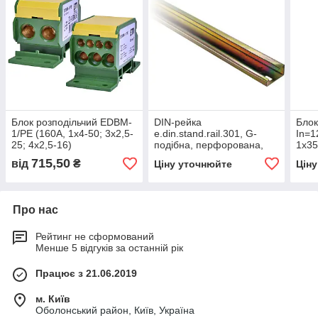
Блок розподільчий EDBM-
DIN-рейка
Блок
1/PE (160А, 1x4-50; 3x2,5-
e.din.stand.rail.301, G-
In=1
25; 4x2,5-16)
подібна, перфорована,
1х35
1м, глибина 15мм,
10х1
715,50
від
₴
Ціну уточнюйте
Цін
товщина 1,5мм
HAG
Про нас
Рейтинг не сформований
Менше 5 відгуків за останній рік
Працює з 21.06.2019
м. Київ
Оболонський район, Київ, Україна