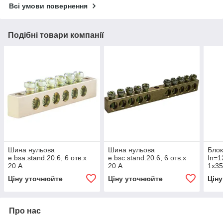
Всі умови повернення
Подібні товари компанії
Шина нульова
Шина нульова
Блок
e.bsa.stand.20.6, 6 отв.х
e.bsc.stand.20.6, 6 отв.х
In=1
20 А
20 А
1х35
10х1
Ціну уточнюйте
Ціну уточнюйте
Цін
HAG
Про нас