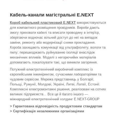
Кабель-канали магістральні E.NEXT
Короб кабельний пластиковий E.NEXT
використовуються
для компактного розміщення провідників. Вироби дають
змогу приховати кабелі та вписати проводину в інтер'єр,
зберігаючи водночас вільний доступ до неї на випадок
заміни, ремонту або модернізації схеми прокладання.
Короба захищають комунікації від ультрафіолету, вологи та
пилу; перешкоджають руйнуванню ізоляції внаслідок
механічних впливів. Моделі з негорючийих матеріалів
допомагають локалізувати такі, що виникли загоряння.
Потужний електротехнічний виробничий комплекс із
європейським інжинірингом, сучасними лабораторіями та
чудовим сервісом. Мережа представниць у Болгарії,
Польщі, Румунії, Молдові, Україні, Литві, Латвії, Естонії.
Комплексні електромонтажні рішення, реалізовані на сотнях
великих підприємств... Все це й багато іншого —
міжнародний електротехнічний холдинг E.NEXT-GROUP
> Гарантована відповідність продуктовим стандартам
> Сертифікація незалежними організаціями