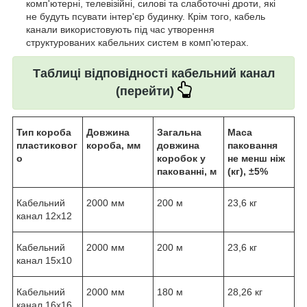
комп'ютерні, телевізійні, силові та слаботочні дроти, які
не будуть псувати інтер'єр будинку. Крім того, кабель
канали використовують під час утворення
структурованих кабельних систем в комп'ютерах.
Таблиці відповідності кабельний канал
(перейти)
Тип короба
Довжина
Загальна
Маса
пластиковог
короба, мм
довжина
паковання
о
коробок у
не менш ніж
пакованні, м
(кг), ±5%
Кабельний
2000 мм
200 м
23,6 кг
канал 12x12
Кабельний
2000 мм
200 м
23,6 кг
канал 15x10
Кабельний
2000 мм
180 м
28,26 кг
канал 16x16