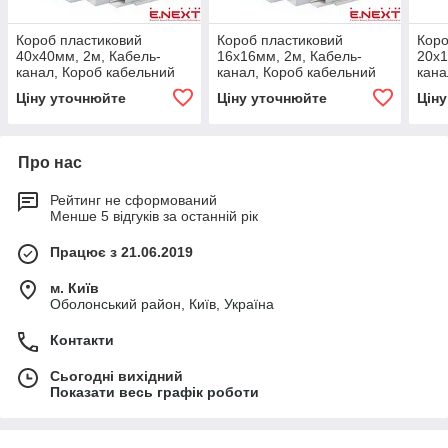
Короб пластиковий
Короб пластиковий
Коро
40х40мм, 2м, Кабель-
16х16мм, 2м, Кабель-
20х1
канал, Короб кабельний
канал, Короб кабельний
кана
пластиковий, Кабель-
пластиковий, Кабель-
плас
Ціну уточнюйте
Ціну уточнюйте
Цін
канал магістральний
канал магістральний
кана
E.NEXT
E.NEXT
E.N
Про нас
Рейтинг не сформований
Менше 5 відгуків за останній рік
Працює з 21.06.2019
м. Київ
Оболонський район, Київ, Україна
Контакти
Сьогодні вихідний
Показати весь графік роботи