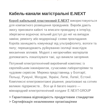
Кабель-канали магістральні E.NEXT
Короб кабельний пластиковий E.NEXT
використовуються
для компактного розміщення провідників. Вироби дають
змогу приховати кабелі та вписати проводину в інтер'єр,
зберігаючи водночас вільний доступ до неї на випадок
заміни, ремонту або модернізації схеми прокладання.
Короба захищають комунікації від ультрафіолету, вологи та
пилу; перешкоджають руйнуванню ізоляції внаслідок
механічних впливів. Моделі з негорючийих матеріалів
допомагають локалізувати такі, що виникли загоряння.
Потужний електротехнічний виробничий комплекс із
європейським інжинірингом, сучасними лабораторіями та
чудовим сервісом. Мережа представниць у Болгарії,
Польщі, Румунії, Молдові, Україні, Литві, Латвії, Естонії.
Комплексні електромонтажні рішення, реалізовані на сотнях
великих підприємств... Все це й багато іншого —
міжнародний електротехнічний холдинг E.NEXT-GROUP
> Гарантована відповідність продуктовим стандартам
> Сертифікація незалежними організаціями