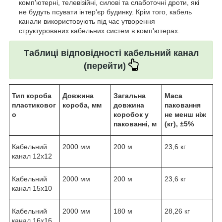
комп'ютерні, телевізійні, силові та слаботочні дроти, які
не будуть псувати інтер'єр будинку. Крім того, кабель
канали використовують під час утворення
структурованих кабельних систем в комп'ютерах.
Таблиці відповідності кабельний канал
(перейти)
Тип короба
Довжина
Загальна
Маса
пластиковог
короба, мм
довжина
паковання
о
коробок у
не менш ніж
пакованні, м
(кг), ±5%
Кабельний
2000 мм
200 м
23,6 кг
канал 12x12
Кабельний
2000 мм
200 м
23,6 кг
канал 15x10
Кабельний
2000 мм
180 м
28,26 кг
канал 16x16