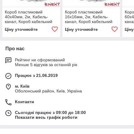
Короб пластиковий
Короб пластиковий
Коро
40х40мм, 2м, Кабель-
16х16мм, 2м, Кабель-
60х4
канал, Короб кабельний
канал, Короб кабельний
кана
пластиковий, Кабель-
пластиковий, Кабель-
плас
Ціну уточнюйте
Ціну уточнюйте
Цін
канал магістральний
канал магістральний
кана
E.NEXT
E.NEXT
E.N
Про нас
Рейтинг не сформований
Менше 5 відгуків за останній рік
Працює з 21.06.2019
м. Київ
Оболонський район, Київ, Україна
Контакти
Сьогодні працює з 09:00 до 18:00
Показати весь графік роботи