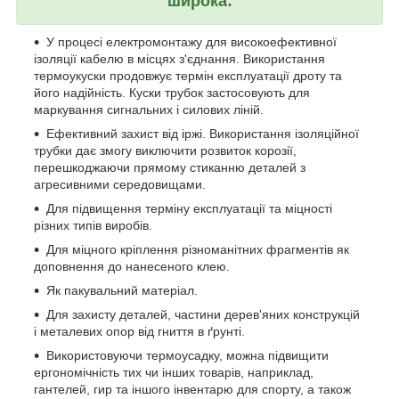
широка:
У процесі електромонтажу для високоефективної
ізоляції кабелю в місцях з'єднання. Використання
термоукуски продовжує термін експлуатації дроту та
його надійність. Куски трубок застосовують для
маркування сигнальних і силових ліній.
Ефективний захист від іржі. Використання ізоляційної
трубки дає змогу виключити розвиток корозії,
перешкоджаючи прямому стиканню деталей з
агресивними середовищами.
Для підвищення терміну експлуатації та міцності
різних типів виробів.
Для міцного кріплення різноманітних фрагментів як
доповнення до нанесеного клею.
Як пакувальний матеріал.
Для захисту деталей, частини дерев'яних конструкцій
і металевих опор від гниття в ґрунті.
Використовуючи термоусадку, можна підвищити
ергономічність тих чи інших товарів, наприклад,
гантелей, гир та іншого інвентарю для спорту, а також