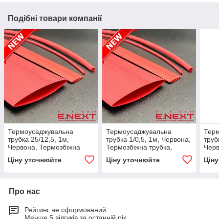
Подібні товари компанії
Термоусаджувальна
Термоусаджувальна
Тер
трубка 25/12,5, 1м,
трубка 1/0,5, 1м, Червона,
труб
Червона, Термозбіжна
Термозбіжна трубка,
Черв
трубка, Кембрик
Кембрик термозбіжний,
труб
Ціну уточнюйте
Ціну уточнюйте
Цін
термозбіжний,
Універсальна, E.NEXT
терм
Універсальна, E.NEXT
Унів
Про нас
Рейтинг не сформований
Менше 5 відгуків за останній рік