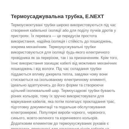
Термоусаджувальна трубка,
E.NEXT
Термоусмоктувані трубки широко використовуються під час
створення кабельної ізоляції або для поділу пучків дротів у
пристроях. Їх перевага — це передусім простота
використання, надійна ізоляція і стійкість до пошкоджень,
зокрема механічним. Термоукусжувальні трубки
використовуються для ізоляції будь-якого електричного
провідника як за перерізом, так і за призначенням. Крім того,
їхнє використання захищає кабелі від можливих механічних
пошкоджень і від вологи. Під час складання трубки
піддаються впливу джерела тепла, завдяки чому вони
стискаються на ізольованому електричному елементі,
ідеально адаптуючись до його форми та створюючи
щільний ізолювальний шар. Термоусадкові трубки бувають
різних кольорів, тому їх зручно використовувати для
маркування кабелів, яка потім полегшує прокладання трас,
підготовку документації та подальше обслуговування
електромережі. Популярні вироби чорного, червоного,
синього, жовто-зеленого та коричневого кольорів.
Додатковим елементом до термоукусжуваних рукавів є
прокладки, призначені для закладення кінців кабелів на