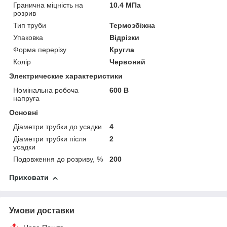
Гранична міцність на
10.4 МПа
розрив
Тип труби
Термозбіжна
Упаковка
Відрізки
Форма перерізу
Кругла
Колір
Червоний
Электрические характеристики
Номінальна робоча
600 В
напруга
Основні
Діаметри трубки до усадки
4
Діаметри трубки після
2
усадки
Подовження до розриву, %
200
Приховати
Умови доставки