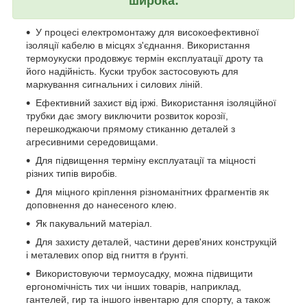
широка:
У процесі електромонтажу для високоефективної
ізоляції кабелю в місцях з'єднання. Використання
термоукуски продовжує термін експлуатації дроту та
його надійність. Куски трубок застосовують для
маркування сигнальних і силових ліній.
Ефективний захист від іржі. Використання ізоляційної
трубки дає змогу виключити розвиток корозії,
перешкоджаючи прямому стиканню деталей з
агресивними середовищами.
Для підвищення терміну експлуатації та міцності
різних типів виробів.
Для міцного кріплення різноманітних фрагментів як
доповнення до нанесеного клею.
Як пакувальний матеріал.
Для захисту деталей, частини дерев'яних конструкцій
і металевих опор від гниття в ґрунті.
Використовуючи термоусадку, можна підвищити
ергономічність тих чи інших товарів, наприклад,
гантелей, гир та іншого інвентарю для спорту, а також