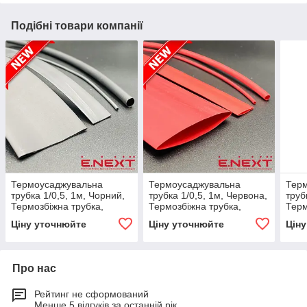
Подібні товари компанії
Термоусаджувальна
Термоусаджувальна
Тер
трубка 1/0,5, 1м, Чорний,
трубка 1/0,5, 1м, Червона,
труб
Термозбіжна трубка,
Термозбіжна трубка,
Терм
Кембрик термозбіжний,
Кембрик термозбіжний,
Кемб
Ціну уточнюйте
Ціну уточнюйте
Цін
Універсальна, E.NEXT
Універсальна, E.NEXT
Унів
Про нас
Рейтинг не сформований
Менше 5 відгуків за останній рік