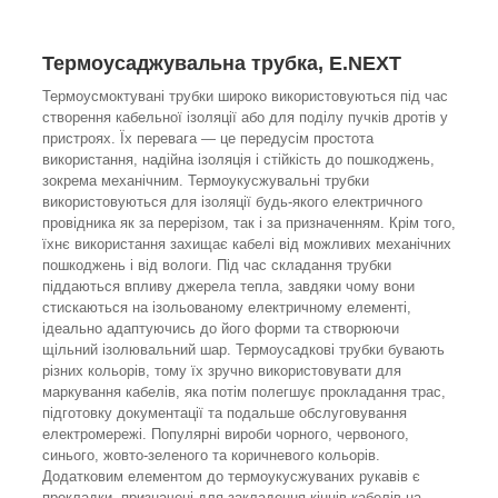
Термоусаджувальна трубка,
E.NEXT
Термоусмоктувані трубки широко використовуються під час
створення кабельної ізоляції або для поділу пучків дротів у
пристроях. Їх перевага — це передусім простота
використання, надійна ізоляція і стійкість до пошкоджень,
зокрема механічним. Термоукусжувальні трубки
використовуються для ізоляції будь-якого електричного
провідника як за перерізом, так і за призначенням. Крім того,
їхнє використання захищає кабелі від можливих механічних
пошкоджень і від вологи. Під час складання трубки
піддаються впливу джерела тепла, завдяки чому вони
стискаються на ізольованому електричному елементі,
ідеально адаптуючись до його форми та створюючи
щільний ізолювальний шар. Термоусадкові трубки бувають
різних кольорів, тому їх зручно використовувати для
маркування кабелів, яка потім полегшує прокладання трас,
підготовку документації та подальше обслуговування
електромережі. Популярні вироби чорного, червоного,
синього, жовто-зеленого та коричневого кольорів.
Додатковим елементом до термоукусжуваних рукавів є
прокладки, призначені для закладення кінців кабелів на