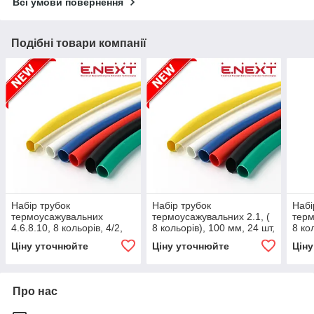
Всі умови повернення
Подібні товари компанії
Набір трубок
Набір трубок
Набі
термоусажувальних
термоусажувальних 2.1, (
терм
4.6.8.10, 8 кольорів, 4/2,
8 кольорів), 100 мм, 24 шт,
8 ко
6/3, 8/4, 10/5, 100 мм, шт,
Кембрик термозбіжний,
Кемб
Ціну уточнюйте
Ціну уточнюйте
Цін
Кембрик термозбіжний,
Універсальна, E.NEXT
Унів
E.NEXT
Про нас