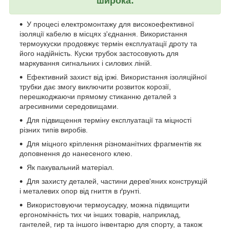
широка:
У процесі електромонтажу для високоефективної
ізоляції кабелю в місцях з'єднання. Використання
термоукуски продовжує термін експлуатації дроту та
його надійність. Куски трубок застосовують для
маркування сигнальних і силових ліній.
Ефективний захист від іржі. Використання ізоляційної
трубки дає змогу виключити розвиток корозії,
перешкоджаючи прямому стиканню деталей з
агресивними середовищами.
Для підвищення терміну експлуатації та міцності
різних типів виробів.
Для міцного кріплення різноманітних фрагментів як
доповнення до нанесеного клею.
Як пакувальний матеріал.
Для захисту деталей, частини дерев'яних конструкцій
і металевих опор від гниття в ґрунті.
Використовуючи термоусадку, можна підвищити
ергономічність тих чи інших товарів, наприклад,
гантелей, гир та іншого інвентарю для спорту, а також