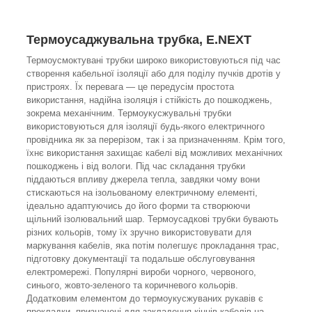
Термоусаджувальна трубка,
E.NEXT
Термоусмоктувані трубки широко використовуються під час
створення кабельної ізоляції або для поділу пучків дротів у
пристроях. Їх перевага — це передусім простота
використання, надійна ізоляція і стійкість до пошкоджень,
зокрема механічним. Термоукусжувальні трубки
використовуються для ізоляції будь-якого електричного
провідника як за перерізом, так і за призначенням. Крім того,
їхнє використання захищає кабелі від можливих механічних
пошкоджень і від вологи. Під час складання трубки
піддаються впливу джерела тепла, завдяки чому вони
стискаються на ізольованому електричному елементі,
ідеально адаптуючись до його форми та створюючи
щільний ізолювальний шар. Термоусадкові трубки бувають
різних кольорів, тому їх зручно використовувати для
маркування кабелів, яка потім полегшує прокладання трас,
підготовку документації та подальше обслуговування
електромережі. Популярні вироби чорного, червоного,
синього, жовто-зеленого та коричневого кольорів.
Додатковим елементом до термоукусжуваних рукавів є
прокладки, призначені для закладення кінців кабелів на