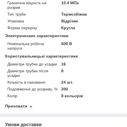
Гранична міцність на
10.4 МПа
розрив
Тип труби
Термозбіжна
Упаковка
Відрізки
Форма перерізу
Кругла
Электрические характеристики
Номінальна робоча
600 В
напруга
Користувальницькі характеристики
Діаметри трубки до усадки
16
Діаметри трубки після
8
усадки
Кількість в пакованні
24 шт.
Подовження до розриву, %
200
Колір
8 кольорів
Приховати
Умови доставки