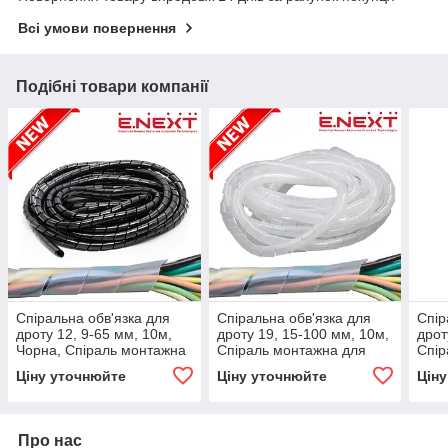
Всі умови повернення
Подібні товари компанії
Спіральна обв'язка для
Спіральна обв'язка для
Спір
дроту 12, 9-65 мм, 10м,
дроту 19, 15-100 мм, 10м,
дрот
Чорна, Спіраль монтажна
Спіраль монтажна для
Спір
для дроту, E.NEXT
дроту, E.NEXT
дрот
Ціну уточнюйте
Ціну уточнюйте
Цін
Про нас