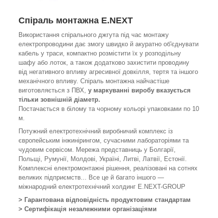
Спіраль монтажна E.NEXT
Використання спірального джгута під час монтажу
електропроводини дає змогу швидко й акуратно об'єднувати
кабель у траси, компактно розмістити їх у розподільну
шафу або лоток, а також додатково захистити проводину
від негативного впливу агресивної довкілля, тертя та іншого
механічного впливу. Спіраль монтажна найчастіше
виготовляється з ПВХ,
у маркуванні виробу вказується
тільки зовнішній діаметр.
Постачається в білому та чорному кольорі упаковками по 10
м.
Потужний електротехнічний виробничий комплекс із
європейським інжинірингом, сучасними лабораторіями та
чудовим сервісом. Мережа представниць у Болгарії,
Польщі, Румунії, Молдові, Україні, Литві, Латвії, Естонії.
Комплексні електромонтажні рішення, реалізовані на сотнях
великих підприємств... Все це й багато іншого —
міжнародний електротехнічний холдинг E.NEXT-GROUP
> Гарантована відповідність продуктовим стандартам
> Сертифікація незалежними організаціями