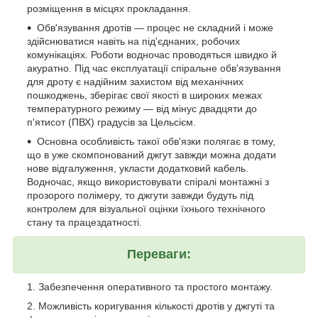
розміщення в місцях прокладання.
Обв'язування дротів — процес не складний і може
здійснюватися навіть на під'єднаних, робочих
комунікаціях. Роботи водночас проводяться швидко й
акуратно. Під час експлуатації спіральне обв'язування
для дроту є надійним захистом від механічних
пошкоджень, зберігає свої якості в широких межах
температурного режиму — від мінус двадцяти до
п'ятисот (ПВХ) градусів за Цельсієм.
Основна особливість такої обв'язки полягає в тому,
що в уже скомпонований джгут завжди можна додати
нове відгалуження, укласти додатковий кабель.
Водночас, якщо використовувати спіралі монтажні з
прозорого полімеру, то джгути завжди будуть під
контролем для візуальної оцінки їхнього технічного
стану та працездатності.
Переваги:
Забезпечення оперативного та простого монтажу.
Можливість коригування кількості дротів у джгуті та