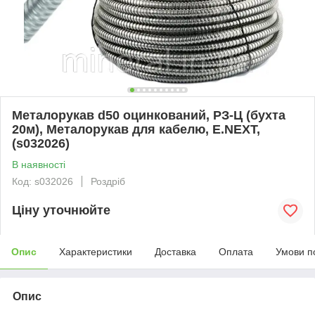
Металорукав d50 оцинкований, РЗ-Ц (бухта
20м), Металорукав для кабелю, E.NEXT,
(s032026)
В наявності
Код: s032026
Роздріб
Ціну уточнюйте
Опис
Характеристики
Доставка
Оплата
Умови п
Опис