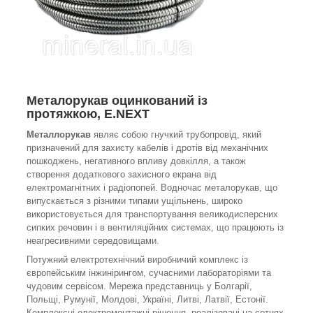
Металорукав оцинкований із
протяжкою, E.NEXT
Металлорукав
являє собою гнучкий трубопровід, який
призначений для захисту кабелів і дротів від механічних
пошкоджень, негативного впливу довкілля, а також
створення додаткового захисного екрана від
електромагнітних і радіопопей. Водночас металорукав, що
випускається з різними типами ущільнень, широко
використовується для транспортування великодисперсних
сипких речовин і в вентиляційних системах, що працюють із
неагресивними середовищами.
Потужний електротехнічний виробничий комплекс із
європейським інжинірингом, сучасними лабораторіями та
чудовим сервісом. Мережа представниць у Болгарії,
Польщі, Румунії, Молдові, Україні, Литві, Латвії, Естонії.
Комплексні електромонтажні рішення, реалізовані на сотнях