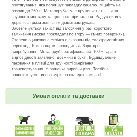
протягування, яка полегшує закладку кабелю. Міцність на
розрив до 250 кг. Металорубка має пружинистість — для
зручності монтажу та щільності прилягання. Радіус вигину
дорівнює трьом зовнішнім діаметрам рукава.
Забезпечується захист від загоряння у разі короткого
замикання (можна прокладати по згору — ємних поверхнях).
Сталева оцинкована стрічка є екраном від електромагнітних
перешкод. Кожна партія проходить лабораторні
випробування. Металоруб сертифікований. 100% гарантія
відповідності заявленої довжини в бухті. Індивідуальне
паковання в плівці для зручності зберігання і
транспортування. Українське виробництво. Постійна
наявність усіх типорозмірів на складах компанії
Умови оплати та доставки