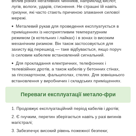
вплив різних негативних чинників, наприклад кислот,
лугів, вологи, ударів, стиснення. Не страшні їй навіть
гризуни, які часто стають причиною зламання силової
мережі.
Металевий рукав для проведення експлуатується в
приміщеннях із несприятливим температурним
режимом (в котельних і лайках) і в зонах із високим
механічним ризиком. Він також застосовується для
захисту від перешкод — таке відбувається, якщо поруч
із силовим кабелем встановлений сигнальний.
Для прокладання електричних, телефонних і
телевізійних дротів, а також кабелів у бетонних стінах,
за гіпсокартоном, фальшполах, стелях. Для зовнішнього
встановлення у виробничих і складських приміщеннях.
Переваги експлуатації метало-фри
Продовжує експлуатаційний період кабелів і дротів;
Є гнучким, перетин зберігається навіть у разі вигинів
магістралі;
Забезпечує високий рівень пожежної безпеки;