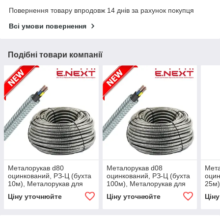
Повернення товару впродовж 14 днів за рахунок покупця
Всі умови повернення
Подібні товари компанії
Металорукав d80
Металорукав d08
Мета
оцинкований, РЗ-Ц (бухта
оцинкований, РЗ-Ц (бухта
оцин
10м), Металорукав для
100м), Металорукав для
25м)
кабелю, E.NEXT,
кабелю, E.NEXT,
кабе
Ціну уточнюйте
Ціну уточнюйте
Цін
(s032045)
(s032017)
(s03