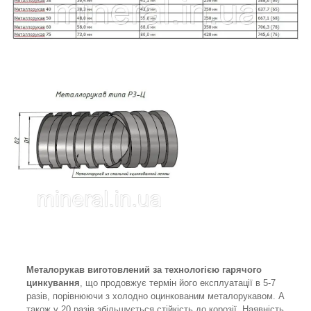
Металорукав виготовлений за технологією гарячого
цинкування
, що продовжує термін його експлуатації в 5-7
разів, порівнюючи з холодно оцинкованим металорукавом. А
також у 20 разів збільшується стійкість до корозії. Наявність