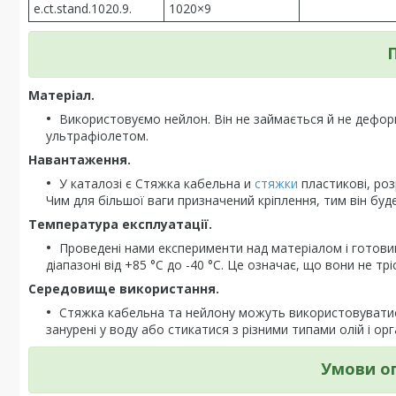
e.ct.stand.1020.9.
1020×9
Матеріал.
Використовуємо нейлон. Він не займається й не деформ
ультрафіолетом.
Навантаження.
У каталозі є Стяжка кабельна и
стяжки
пластикові, розр
Чим для більшої ваги призначений кріплення, тим він бу
Температура експлуатації.
Проведені нами експерименти над матеріалом і готови
діапазоні від +85 °C до -40 °C. Це означає, що вони не т
Середовище використання.
Стяжка кабельна та нейлону можуть використовуватися 
занурені у воду або стикатися з різними типами олій і ор
Умови о