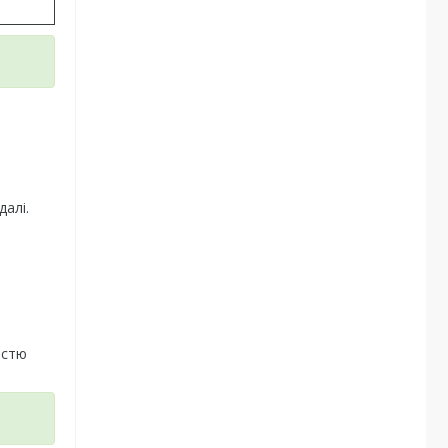
далі.
істю