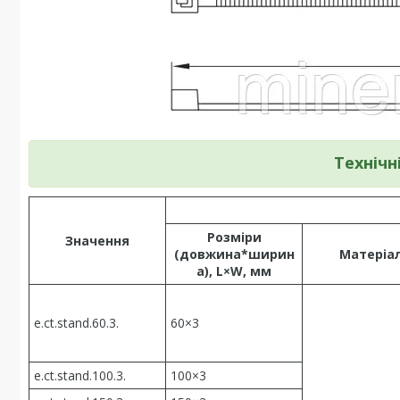
Технічн
Розміри
Значення
(довжина*ширин
Матеріа
а), L×W, мм
e.ct.stand.60.3.
60×3
e.ct.stand.100.3.
100×3