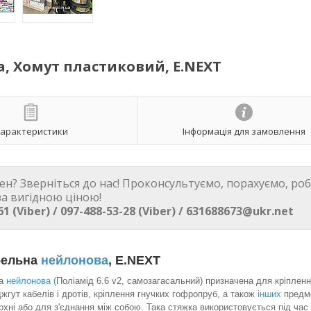
а, Хомут пластиковий, E.NEXT
арактеристики
Інформація для замовлення
бен? Зверніться до нас! Проконсультуємо, порахуємо, ро
за вигідною ціною!
61 (Viber) / 097-488-53-28 (Viber) / 631688673@ukr.net
бельна
нейлонова
, E.NEXT
на
нейлонова (
Поліамід 6.6 v2, самозагасальний) призначена для кріпленн
джгут кабелів і дротів, кріплення гнучких гофропруб, а також
інших
предм
рхні або для з'єднання між собою. Така стяжка використовується під час