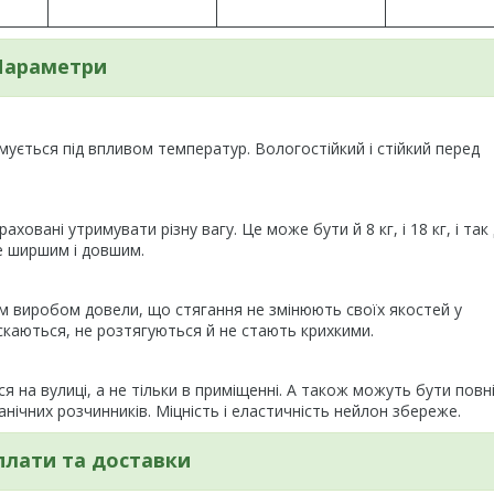
Параметри
ується під впливом температур. Вологостійкий і стійкий перед
аховані утримувати різну вагу. Це може бути й 8 кг, і 18 кг, і так 
де ширшим і довшим.
м виробом довели, що стягання не змінюють своїх якостей у
ріскаються, не розтягуються й не стають крихкими.
на вулиці, а не тільки в приміщенні. А також можуть бути повн
ганічних розчинників. Міцність і еластичність нейлон збереже.
плати та доставки