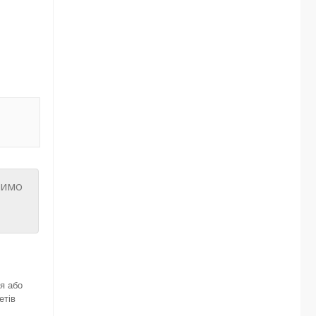
бимо
я або
етів