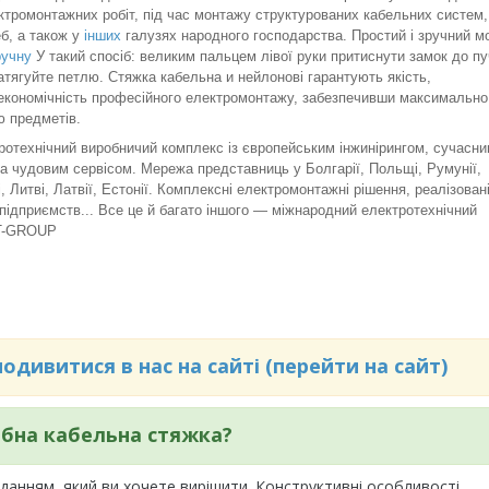
тромонтажних робіт, під час монтажу структурованих кабельних систем,
б, а також у
інших
галузях народного господарства. Простий і зручний м
ручну
У такий спосіб: великим пальцем лівої руки притиснути замок до пу
тягуйте петлю. Стяжка кабельна и нейлонові гарантують якість,
 економічність професійного електромонтажу, забезпечивши максимально
ю предметів.
отехнічний виробничий комплекс із європейським інжинірингом, сучасн
а чудовим сервісом. Мережа представниць у Болгарії, Польщі, Румунії,
, Литві, Латвії, Естонії. Комплексні електромонтажні рішення, реалізован
підприємств... Все це й багато іншого — міжнародний електротехнічний
T-GROUP
дивитися в нас на сайті (перейти на сайт)
ібна кабельна стяжка?
данням, який ви хочете вирішити. Конструктивні особливості