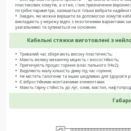
пластикових хомутів, а отже, і їхнє призначення вирізняє
потрібні параметри, залишиться тільки вибрати надійно
Завдач, які можна вирішити за допомогою хомутів кабе
викладають у мережу відео з екзотичними варіантами за
узагальнимо та зупиниться на основних.
Кабельні стяжки виготовлені з нейло
Тривалий час зберігають високу пластичність;
Мають велику механічну міцність і зносостійкість;
Пригнічують процес горіння (клас пального 94v2);
Виділяють малу кількість диму під час горіння;
Не містять галогенів та інших шкідливих для здоров'я 
Є вібростійкими монтажними елементами;
Мають гарну стійкість до луг, олив, мастил, нафтопрод
Габари