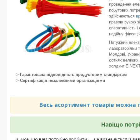
проведення елек
побутових потре
здійснюється
в
правою рукою за
оперативність і
надійну фіксаці
Потужний електр
лабораторіями т
Молдові, Україні
сотнях великих 
холдинг E.NEX
> Гарантована відповідність продуктовим стандартам
> Сертифікація незалежними організаціями
Весь асортимент товарів можна по
Навіщо потр
Все, що вам потрібно зробити — це визначитися із зав