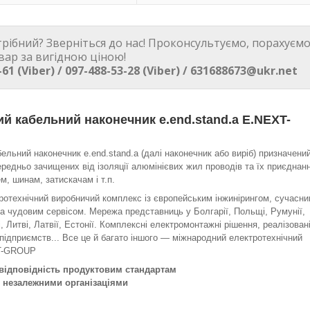
трібний? Зверніться до нас! Проконсультуємо, порахуємо
вар за вигідною ціною!
-61 (Viber) / 097-488-53-28 (Viber) / 631688673@ukr.net
й кабельний наконечник e.end.stand.a E.NEXT-
ельний наконечник e.end.stand.a (далі наконечник або виріб) призначени
редньо зачищених від ізоляції алюмінієвих жил проводів та їх приєднан
м, шинам, затискачам і т.п.
отехнічний виробничий комплекс із європейським інжинірингом, сучасн
а чудовим сервісом. Мережа представниць у Болгарії, Польщі, Румунії,
, Литві, Латвії, Естонії. Комплексні електромонтажні рішення, реалізован
підприємств... Все це й багато іншого — міжнародний електротехнічний
T-GROUP
 відповідність продуктовим стандартам
я незалежними організаціями