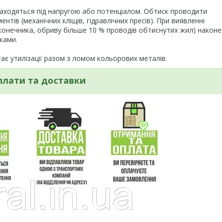
находяться під напругою або потенціалом. Обтиск проводити
тів (механічних кліщів, гідравлічних пресів). При виявленні
онечника, обриву більше 10 % проводів обтиснутих жил) након
ками.
гає утилізації разом з ломом кольорових металів.
плати та доставки