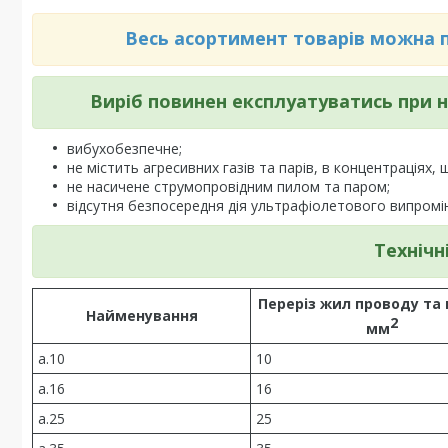
Весь асортимент товарів можна по
Виріб повинен експлуатуватись при
вибухобезпечне;
не містить агресивних газів та парів, в концентраціях,
не насичене струмопровідним пилом та паром;
відсутня безпосередня дія ультрафіолетового випром
Технічн
Переріз жил проводу та 
Найменування
2
мм
a.10
10
a.16
16
a.25
25