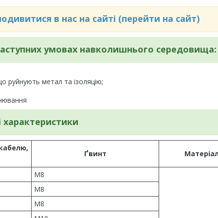
дивитися в нас на сайті (перейти на сайт)
 наступних умовах навколишнього середовища:
 що руйнують метал та ізоляцію;
інювання
і характеристики
кабелю,
Ґвинт
Матеріа
М8
М8
М8