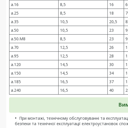
a.16
8,5
16
6
a.25
8,5
18
7
a.35
10,5
20,5
8
a.50
10,5
23
9
a.50.М8
8,5
23
9
a.70
12,5
26
1
a.95
12,5
28
1
a.120
14,5
30
1
a.150
14,5
34
1
a.185
16,5
37
1
a.240
16,5
40
2
Вим
При монтажі, технічному обслуговуванні та експлуатац
безпеки та технічної експлуатації електроустановок спож