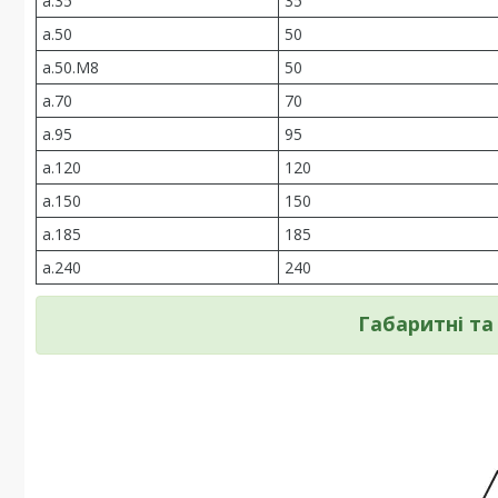
a.35
35
a.50
50
a.50.М8
50
a.70
70
a.95
95
a.120
120
a.150
150
a.185
185
a.240
240
Габаритні та