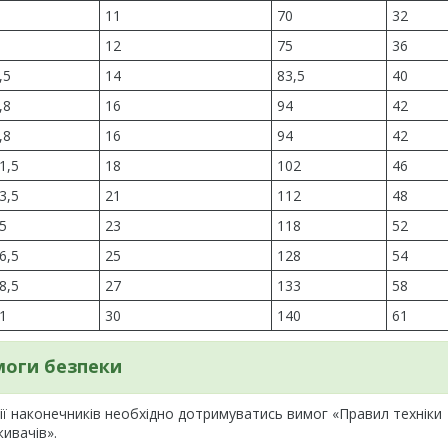
11
70
32
12
75
36
,5
14
83,5
40
,8
16
94
42
,8
16
94
42
1,5
18
102
46
3,5
21
112
48
5
23
118
52
6,5
25
128
54
8,5
27
133
58
1
30
140
61
оги безпеки
ії наконечників необхідно дотримуватись вимог «Правил техніки
ивачів».