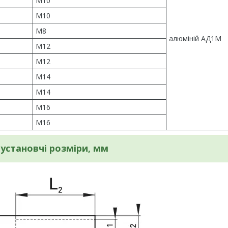
М10
М10
М8
алюміній АД1М
М12
М12
М14
М14
М16
М16
 установчі розміри, мм