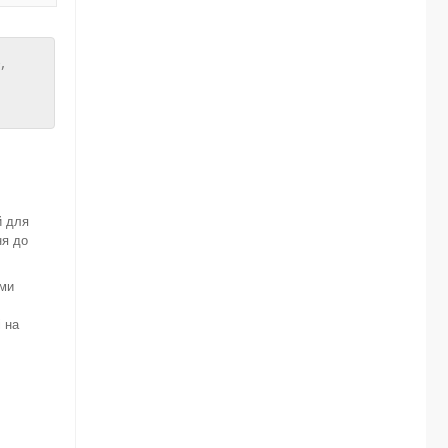
,
й для
ня до
ими
і на