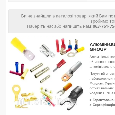
Ви не знайшли в каталозі товар, який Вам по
зробимо то
Наберіть нас або напишіть нам:
063-761-75
Алюмінієви
GROUP
Алюмінієвий каб
обтиснення попе
алюмінієвих кле
Потужний електр
лабораторіями т
Молдові, Україні
сотнях великих 
холдинг E.NEX
> Гарантована
> Сертифікаці