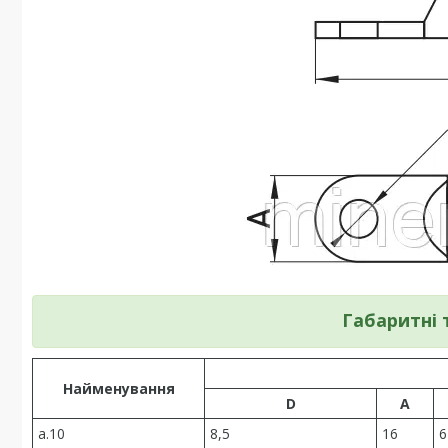
Габаритні 
Найменування
D
A
a.10
8,5
16
6