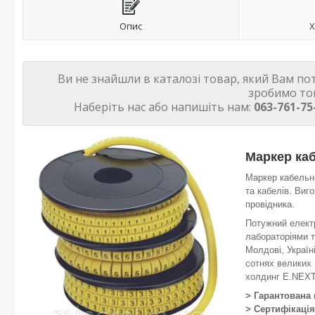
Опис
Х
Ви не знайшли в каталозі товар, який Вам по
зробимо то
Наберіть нас або напишіть нам:
063-761-75
Маркер каб
Маркер кабельни
та кабелів. Виг
провідника.
Потужний електр
лабораторіями т
Молдові, Україні
сотнях великих 
холдинг E.NEX
> Гарантована
> Сертифікаці