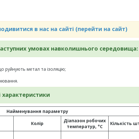
дивитися в нас на сайті (перейти на сайт)
 наступних умовах навколишнього середовища:
 що руйнують метал та ізоляцію;
нювання.
і характеристики
Найменування параметру
Діапазон робочих
Колір
Кількість ш
температур, °С