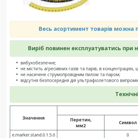
Весь асортимент товарів можна по
Виріб повинен експлуатуватись при
вибухобезпечне;
не містить агресивних газів та парів, в концентраціях,
не насичене струмопровідним пилом та паром;
відсутня безпосередня дія ультрафіолетового випромі
Технічн
Значення
Перетин,
Символ
мм2
e.marker.stand.0.1.5.0
0