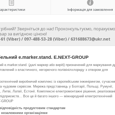
арактеристики
Інформація для замовлення
трібний? Зверніться до нас! Проконсультуємо, порахуємо
вар за вигідною ціною!
-61 (Viber) / 097-488-53-28 (Viber) / 631688673@ukr.net
ельний e.marker.stand. E.NEXT-GROUP
й e.marker.stand. (далі маркер або виріб) призначений для маркування д
отовлений з еластичного, негорючого полівінілхлориду з отвором для
отехнічний виробничий комплекс із європейським інжинірингом, сучасн
а чудовим сервісом. Мережа представниць у Болгарії, Польщі, Румунії,
, Литві, Латвії, Естонії. Комплексні електромонтажні рішення, реалізован
підприємств... Все це й багато іншого — міжнародний електротехнічний
T-GROUP
 відповідність продуктовим стандартам
я незалежними організаціями