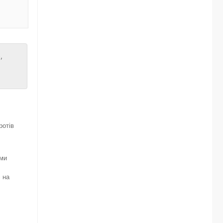
,
ротів
ими
і на