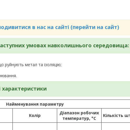
дивитися в нас на сайті (перейти на сайт)
 наступних умовах навколишнього середовища:
 що руйнують метал та ізоляцію;
нювання.
і характеристики
Найменування параметру
Діапазон робочих
Колір
Кількість ш
температур, °С