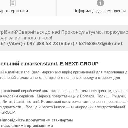
арактеристики
Інформація для замовлення
трібний? Зверніться до нас! Проконсультуємо, порахуємо
вар за вигідною ціною!
-61 (Viber) / 097-488-53-28 (Viber) / 631688673@ukr.net
ельний e.marker.stand. E.NEXT-GROUP
й e.marker.stand. (далі маркер або виріб) призначений для маркування д
отовлений з еластичного, негорючого полівінілхлориду з отвором для
отехнічний виробничий комплекс із європейським інжинірингом, сучасн
а чудовим сервісом. Мережа представниць у Болгарії, Польщі, Румунії,
, Литві, Латвії, Естонії. Комплексні електромонтажні рішення, реалізован
підприємств... Все це й багато іншого — міжнародний електротехнічний
T-GROUP
 відповідність продуктовим стандартам
я незалежними організаціями