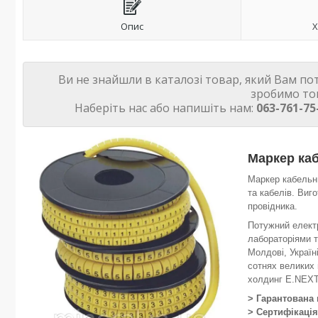
Опис
Х
Ви не знайшли в каталозі товар, який Вам по
зробимо то
Наберіть нас або напишіть нам:
063-761-75
Маркер каб
Маркер кабельни
та кабелів. Виг
провідника.
Потужний електр
лабораторіями т
Молдові, Україні
сотнях великих 
холдинг E.NEX
> Гарантована
> Сертифікаці