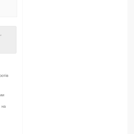
,
ротів
ими
і на