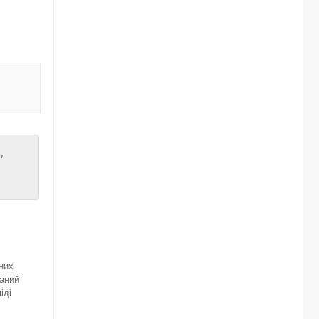
,
мних
ваний
іді