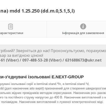
 mdd 1.25.250 (dd.m.0,5.1,5,l)
арактеристики
Інформація для замовлення
трібний? Зверніться до нас! Проконсультуємо, порахуємо
вар за вигідною ціною!
-61 (Viber) / 097-488-53-28 (Viber) / 631688673@ukr.net
и-з’єднувачі ізольовані E.NEXT-GROUP
увачі ізольовані серії e.terminal.stand.*fn, e.terminal.stand.*d,
.*dd (далі наконечник або виріб) призначений для створення швидкороз’є
жильних мідних провідників методом опресування. Наконечник роз- рахо
ого та постійного струму напругою до 400 В. Наконечник виготовлений з м
ї поліамідом. Наконечник виготовлений з луженої електротехнічної міді.