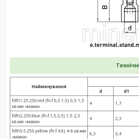
Технічн
Найменування
d
d1
fdfn1.25.250.red (fn.f.0,5.1,5) 0,5-1,5
4
1,7
кв.мм «мама»
fdfn2.250.blue (fn.f.1,5.2,5) 1,5-2,5
4
2,3
кв.мм «мама»
fdfn5.5.250.yellow (fn.f.4.6) 4-6 кв.мм
6,3
3,4
«мама»