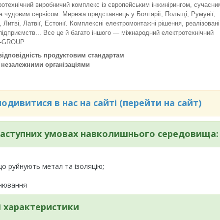
отехнічний виробничий комплекс із європейським інжинірингом, сучасни
а чудовим сервісом. Мережа представниць у Болгарії, Польщі, Румунії,
, Литві, Латвії, Естонії. Комплексні електромонтажні рішення, реалізовані
підприємств... Все це й багато іншого — міжнародний електротехнічний
T-GROUP
відповідність продуктовим стандартам
 незалежними організаціями
дивитися в нас на сайті (перейти на сайт)
 наступних умовах навколишнього середовища:
 що руйнують метал та ізоляцію;
інювання
і характеристики