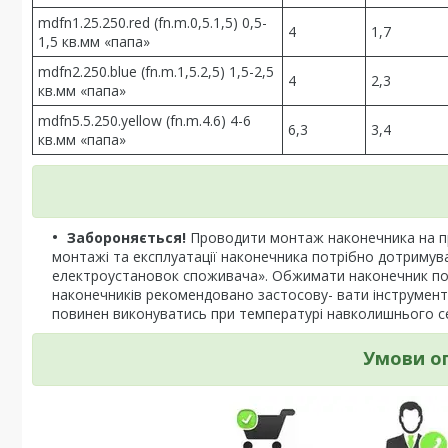
mdfn1.25.250.red (fn.m.0,5.1,5) 0,5-
4
1,7
1,5 кв.мм «папа»
mdfn2.250.blue (fn.m.1,5.2,5) 1,5-2,5
4
2,3
кв.мм «папа»
mdfn5.5.250.yellow (fn.m.4.6) 4-6
6,3
3,4
кв.мм «папа»
Забороняється!
Проводити монтаж наконечника на пр
монтажі та експлуатації наконечника потрібно дотримува
електроустановок споживача». Обжимати наконечник потр
наконечників рекомендовано застосову- вати інструменти сер
повинен виконуватись при температурі навколишнього сер
Умови о