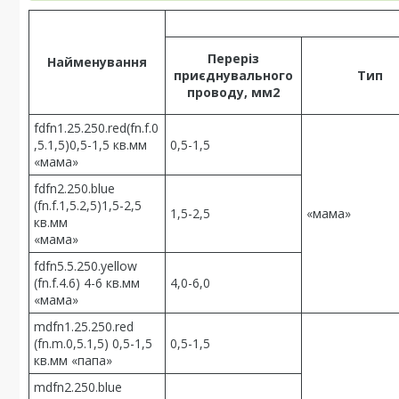
Переріз
Найменування
приєднувального
Тип
проводу, мм2
fdfn1.25.250.red(fn.f.0
,5.1,5)0,5-1,5 кв.мм
0,5-1,5
«мама»
fdfn2.250.blue
(fn.f.1,5.2,5)1,5-2,5
1,5-2,5
«мама»
кв.мм
«мама»
fdfn5.5.250.yellow
(fn.f.4.6) 4-6 кв.мм
4,0-6,0
«мама»
mdfn1.25.250.red
(fn.m.0,5.1,5) 0,5-1,5
0,5-1,5
кв.мм «папа»
mdfn2.250.blue