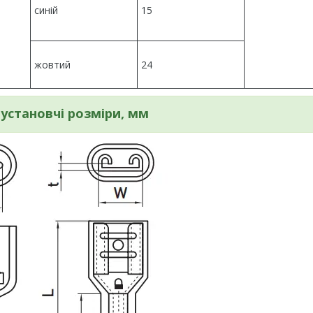
синій
15
жовтий
24
 установчі розміри, мм