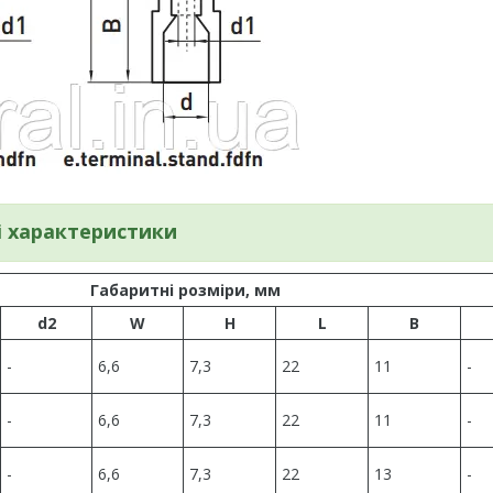
і характеристики
Габаритні розміри, мм
d2
W
H
L
B
-
6,6
7,3
22
11
-
-
6,6
7,3
22
11
-
-
6,6
7,3
22
13
-