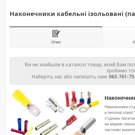
Наконечники кабельні ізольовані (папа)
Опис
Х
Ви не знайшли в каталозі товар, який Вам по
зробимо то
Наберіть нас або напишіть нам:
063-761-75
Наконечник
Наконечники-з’єдн
e.terminal.stand
з’єднань багато
на мережі змінн
частково вкрито