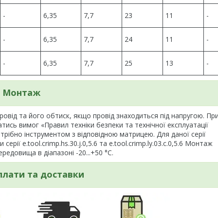
-
6,35
7,7
23
11
-
-
6,35
7,7
24
11
-
-
6,35
7,7
25
13
-
Монтаж
овід та його обтиск, якщо провід знаходиться під напругою. Пр
тись вимог «Правил техніки безпеки та технічної експлуатації
ібно інструментом з відповідною матрицею. Для даної серії
ії e.tool.crimp.hs.30.j.0,5.6 та e.tool.crimp.ly.03.c.0,5.6 Монтаж
едовища в діапазоні -20...+50 °С.
плати та доставки