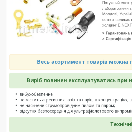
Потужний електр
лабораторіями т
Молдові, Україні
сотнях великих 
холдинг E.NEX
> Гарантована 
> Сертифікація
Весь асортимент товарів можна по
Виріб повинен експлуатуватись при
вибухобезпечне;
не містить агресивних газів та парів, в концентраціях,
не насичене струмопровідним пилом та паром;
відсутня безпосередня дія ультрафіолетового випром
Технічн