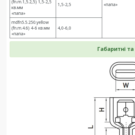
(fn.m.1,5.2,5) 1,5-2,5
1,5-2,5
«папа»
кв.мм
«папа»
mdfn5.5.250.yellow
(fn.m.4.6) 4-6 кв.мм
4,0-6,0
«папа»
Габаритні та