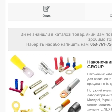
Опис
Х
Ви не знайшли в каталозі товар, який Вам по
зробимо то
Наберіть нас або напишіть нам:
063-761-75
Наконечник
GROUP
Наконечник кабе
для обтиснення 
приєднання їх д
Потужний електр
лабораторіями т
Молдові, Україні
сотнях великих 
холдинг E.NEX