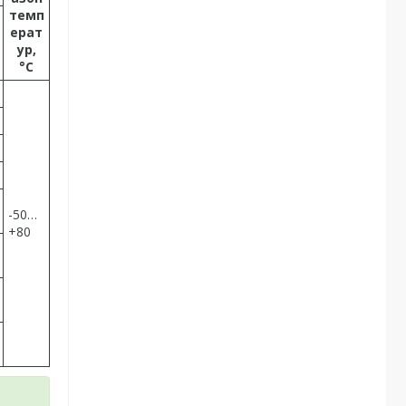
темп
ерат
ур,
°С
-50…
+80