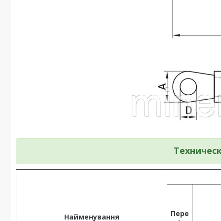
Техничес
Пере
Найменування