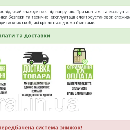
від, який знаходиться під напругою. При монтажі та експлуатац
іки безпеки та технічної експлуатації електроустановок спожив
итискних скоб, які кріпляться двома ґвинтами.
плати та доставки
ередбачена система знижок!