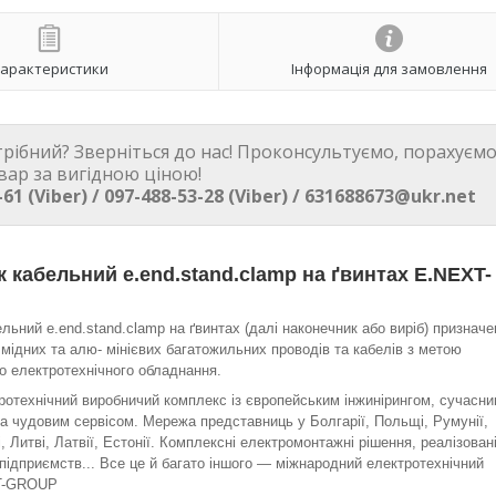
арактеристики
Інформація для замовлення
трібний? Зверніться до нас! Проконсультуємо, порахуємо
вар за вигідною ціною!
-61 (Viber) / 097-488-53-28 (Viber) / 631688673@ukr.net
 кабельний e.end.stand.clamp на ґвинтах E.NEXT-
льний e.end.stand.clamp на ґвинтах (далі наконечник або виріб) призначе
мідних та алю- мінієвих багатожильних проводів та кабелів з метою
о електротехнічного обладнання.
отехнічний виробничий комплекс із європейським інжинірингом, сучасн
а чудовим сервісом. Мережа представниць у Болгарії, Польщі, Румунії,
, Литві, Латвії, Естонії. Комплексні електромонтажні рішення, реалізован
підприємств... Все це й багато іншого — міжнародний електротехнічний
T-GROUP