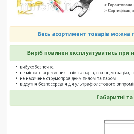
> Гарантована
> Сертифікаці
Весь асортимент товарів можна по
Виріб повинен експлуатуватись при
вибухобезпечне;
не містить агресивних газів та парів, в концентраціях,
не насичене струмопровідним пилом та паром;
відсутня безпосередня дія ультрафіолетового випром
Габаритні та