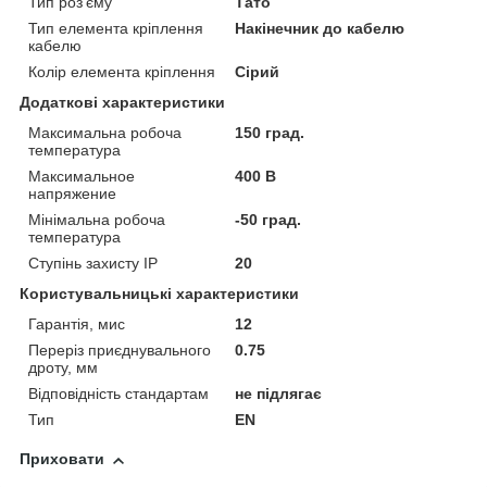
Тип роз'єму
Тато
Тип елемента кріплення
Накінечник до кабелю
кабелю
Колір елемента кріплення
Сірий
Додаткові характеристики
Максимальна робоча
150 град.
температура
Максимальное
400 В
напряжение
Мінімальна робоча
-50 град.
температура
Ступінь захисту IP
20
Користувальницькі характеристики
Гарантія, мис
12
Переріз приєднувального
0.75
дроту, мм
Відповідність стандартам
не підлягає
Тип
EN
Приховати