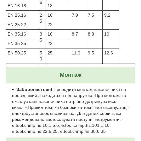
6
ЕN 16.18
18
ЕN 25.16
2
16
7,9
7,5
9,2
5
ЕN 25.22
22
ЕN 35.16
3
16
8,7
8,3
10
5
ЕN 35.25
22
ЕN 50.25
5
25
11,0
9,5
12,6
0
Монтаж
Забороняється!
Проводити монтаж наконечника на
провід, який знаходиться під напругою. При монтажі та
експлуатації наконечника потрібно дотримуватись
вимог «Правил техніки безпеки та технічної експлуатації
електроустановок споживача». Для даних серій гільз
рекомендовано застосовувати наступні інструменти: -
e.tool.crimp.hs.10.1,5.6, e.tool.crimp.hs.101.1.10,
e.tool.crimp.hs.22.6.25, e.tool.crimp.hs.38.6.35