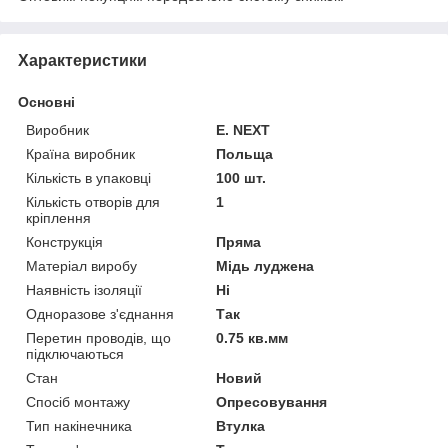
Характеристики
Основні
Виробник
E. NEXT
Країна виробник
Польща
Кількість в упаковці
100 шт.
Кількість отворів для
1
кріплення
Конструкція
Пряма
Матеріал виробу
Мідь луджена
Наявність ізоляції
Ні
Одноразове з'єднання
Так
Перетин проводів, що
0.75 кв.мм
підключаються
Стан
Новий
Спосіб монтажу
Опресовування
Тип накінечника
Втулка