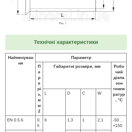
Технічні характеристики
Найменуван
Параметр
ня
П
Габаритні розміри, мм
Робо
е
чий
р
діапа
е
зон
рі
темпе
L
D
C
W
з,
ратур
м
, °С
м
2
ЕN 0.5.6
0,
6
1,3
1
2,1
-50…
5
+150