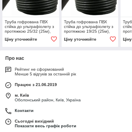
Труба гофрована ПВХ
Труба гофрована ПВХ
Труб
стійка до ультрафіолету з
стійка до ультрафіолету з
стій
протяжкою 25/32 (25м),
протяжкою 19/25 (25м),
прот
E.NEXT, (s028078)
E.NEXT, (s028076)
E.NE
Ціну уточнюйте
Ціну уточнюйте
Цін
Про нас
Рейтинг не сформований
Менше 5 відгуків за останній рік
Працює з 21.06.2019
м. Київ
Оболонський район, Київ, Україна
Контакти
Сьогодні вихідний
Показати весь графік роботи