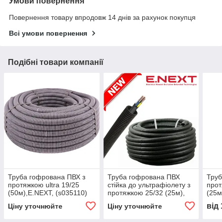
Умови повернення
Повернення товару впродовж 14 днів за рахунок покупця
Всі умови повернення
Подібні товари компанії
Труба гофрована ПВХ з
Труба гофрована ПВХ
Труб
протяжкою ultra 19/25
стійка до ультрафіолету з
прот
(50м),E.NEXT, (s035110)
протяжкою 25/32 (25м),
(25м
E.NEXT, (s028078)
від
Ціну уточнюйте
Ціну уточнюйте