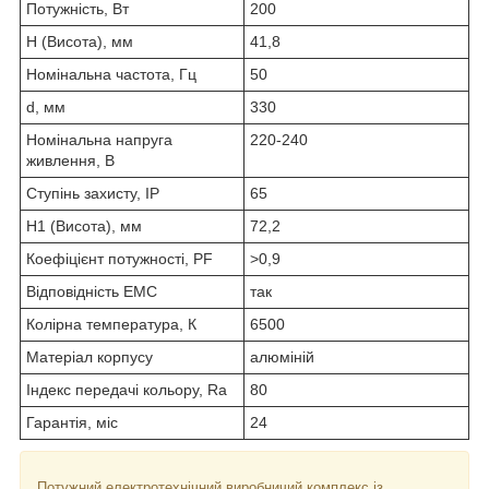
Потужність, Вт
200
H (Висота), мм
41,8
Номінальна частота, Гц
50
d, мм
330
Номінальна напруга
220-240
живлення, В
Ступінь захисту, IP
65
H1 (Висота), мм
72,2
Коефіцієнт потужності, PF
>0,9
Відповідність ЕМС
так
Колірна температура, К
6500
Матеріал корпусу
алюміній
Індекс передачі кольору, Ra
80
Гарантія, міс
24
Потужний електротехнічний виробничий комплекс із