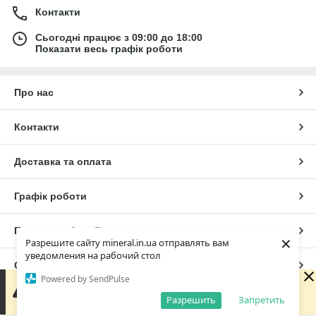
Контакти
Сьогодні працює з 09:00 до 18:00
Показати весь графік роботи
Про нас
Контакти
Доставка та оплата
Графік роботи
Повна версія сайту
×
Разрешите сайту mineral.in.ua отправлять вам
уведомления на рабочий стол
Сайт створено на маркетплейсі
Prom.ua
Powered by SendPulse
Зараз у компанії неробочий час. Замовлення та
повідомлення будуть оброблені з 09:00 найближчого
Разрешить
Запретить
Політика конфіденційності
робочого дня (сьогодні).