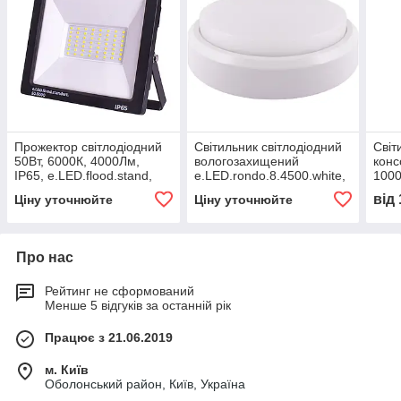
Прожектор світлодіодний
Світильник світлодіодний
Світ
50Вт, 6000К, 4000Лм,
вологозахищений
конс
IP65, e.LED.flood.stand,
e.LED.rondo.8.4500.white,
1000
E.NEXT, (l0790004)
8Вт, 4500К, IP54,
e.LE
від
Ціну уточнюйте
Ціну уточнюйте
білий,E.NEXT, (l0810101)
(l08
Про нас
Рейтинг не сформований
Менше 5 відгуків за останній рік
Працює з 21.06.2019
м. Київ
Оболонський район, Київ, Україна