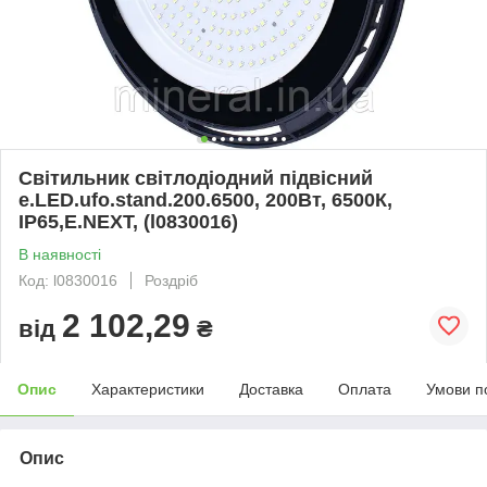
Світильник світлодіодний підвісний
e.LED.ufo.stand.200.6500, 200Вт, 6500К,
IP65,E.NEXT, (l0830016)
В наявності
Код: l0830016
Роздріб
2 102,29
від
₴
Опис
Характеристики
Доставка
Оплата
Умови п
Опис