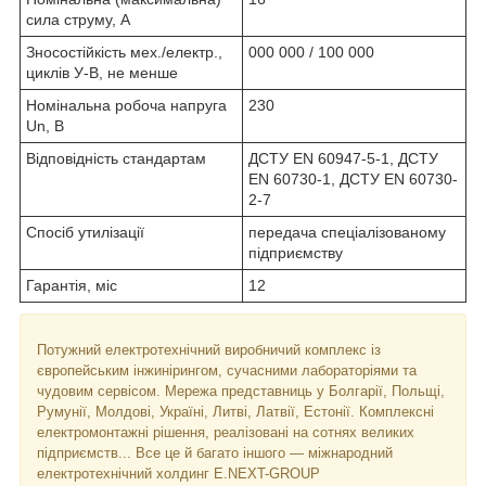
сила струму, А
Зносостійкість мех./електр.,
000 000 / 100 000
циклів У-В, не менше
Номінальна робоча напруга
230
Un, В
Відповідність стандартам
ДСТУ EN 60947-5-1, ДСТУ
EN 60730-1, ДСТУ EN 60730-
2-7
Спосіб утилізації
передача спеціалізованому
підприємству
Гарантія, міс
12
Потужний електротехнічний виробничий комплекс із
європейським інжинірингом, сучасними лабораторіями та
чудовим сервісом. Мережа представниць у Болгарії, Польщі,
Румунії, Молдові, Україні, Литві, Латвії, Естонії. Комплексні
електромонтажні рішення, реалізовані на сотнях великих
підприємств... Все це й багато іншого — міжнародний
електротехнічний холдинг E.NEXT-GROUP