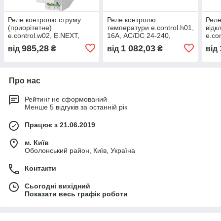
Реле контролю струму
Реле контролю
Реле
(приорітетне)
температури e.control.h01,
відк
e.control.w02, E.NEXT,
16A, АС/DC 24-240,
e.co
(i0310025)
-5...+40 °C, E.NEXT,
(i03
985,28
1 082,03
від
₴
від
₴
від
(i0310016)
Про нас
Рейтинг не сформований
Менше 5 відгуків за останній рік
Працює з 21.06.2019
м. Київ
Оболонський район, Київ, Україна
Контакти
Сьогодні вихідний
Показати весь графік роботи