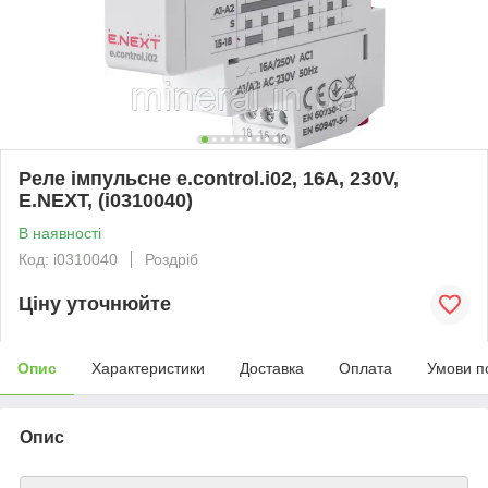
Реле імпульсне e.control.i02, 16A, 230V,
E.NEXT, (i0310040)
В наявності
Код: i0310040
Роздріб
Ціну уточнюйте
Опис
Характеристики
Доставка
Оплата
Умови п
Опис