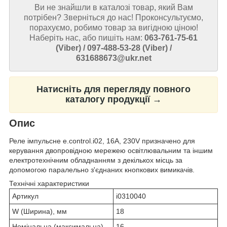
Ви не знайшли в каталозі товар, який Вам
потрібен? Зверніться до нас! Проконсультуємо,
порахуємо, робимо товар за вигідною ціною!
Наберіть нас, або пишіть нам:
063-761-75-61
(Viber) / 097-488-53-28 (Viber) /
631688673@ukr.net
Натисніть для перегляду повного
каталогу продукції →
Опис
Реле імпульсне e.control.i02, 16A, 230V призначено для
керування двопровідною мережею освітлювальним та іншим
електротехнічним обладнанням з декількох місць за
допомогою паралельно з'єднаних кнопкових вимикачів.
Технічні характеристики
Артикул
i0310040
W (Ширина), мм
18
Номінальна (максимальна)
16