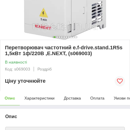
Перетворювач частотний e.f-drive.stand.1R5s
1,5кВт 1ф/220В ,E.NEXT, (s069003)
В наявності
Код: s069003
Роздріб
Ціну уточнюйте
Опис
Характеристики
Доставка
Оплата
Умови п
Опис