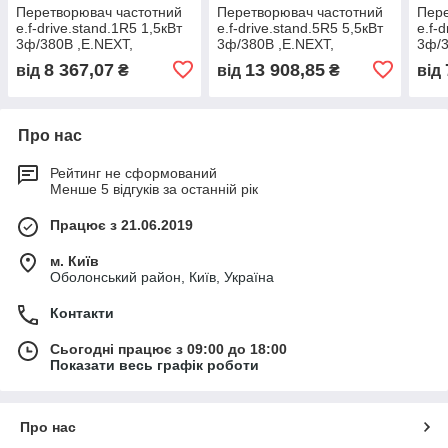
Перетворювач частотний
Перетворювач частотний
Пере
e.f-drive.stand.1R5 1,5кВт
e.f-drive.stand.5R5 5,5кВт
e.f-
3ф/380В ,E.NEXT,
3ф/380В ,E.NEXT,
3ф/3
(s069006)
(s069009)
(s06
8 367,07
13 908,85
від
₴
від
₴
від
Про нас
Рейтинг не сформований
Менше 5 відгуків за останній рік
Працює з 21.06.2019
м. Київ
Оболонський район, Київ, Україна
Контакти
Сьогодні працює з 09:00 до 18:00
Показати весь графік роботи
Про нас