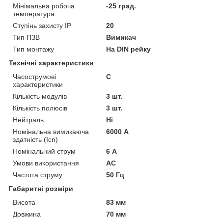
Мінімальна робоча
-25 град.
температура
Ступінь захисту IP
20
Тип ПЗВ
Вимикач
Тип монтажу
На DIN рейку
Технічні характеристики
Часострумові
C
характеристики
Кількість модулів
3 шт.
Кількість полюсів
3 шт.
Нейтраль
Ні
Номінальна вимикаюча
6000 А
здатність (Icn)
Номінальний струм
6 А
Умови використання
АС
Частота струму
50 Гц
Габаритні розміри
Висота
83 мм
Довжина
70 мм