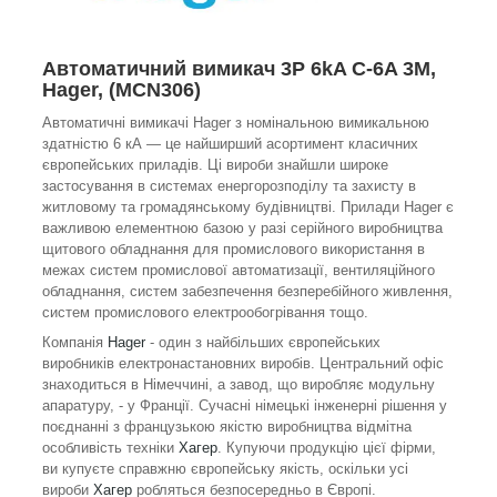
Автоматичний вимикач 3P 6kA C-6A 3M,
Hager, (MCN306)
Автоматичні вимикачі Hager з номінальною вимикальною
здатністю 6 кА — це найширший асортимент класичних
європейських приладів. Ці вироби знайшли широке
застосування в системах енергорозподілу та захисту в
житловому та громадянському будівництві. Прилади Hager є
важливою елементною базою у разі серійного виробництва
щитового обладнання для промислового використання в
межах систем промислової автоматизації, вентиляційного
обладнання, систем забезпечення безперебійного живлення,
систем промислового електрообогрівання тощо.
Компанія
Hager
- один з найбільших європейських
виробників електронастановних виробів. Центральний офіс
знаходиться в Німеччині, а завод, що виробляє модульну
апаратуру, - у Франції. Сучасні німецькі інженерні рішення у
поєднанні з французькою якістю виробництва відмітна
особливість техніки
Хагер
. Купуючи продукцію цієї фірми,
ви купуєте справжню європейську якість, оскільки усі
вироби
Хагер
робляться безпосередньо в Європі.