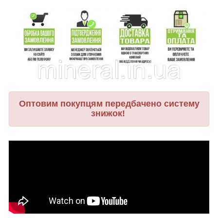
Оптовим покупцям передбачено систему
знижок!