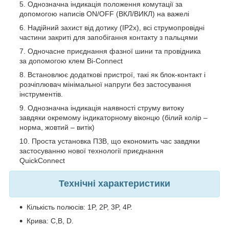
Однозначна індикація положення комутації за
допомогою написів ON/OFF (ВКЛ/ВИКЛ) на важелі
Надійний захист від дотику (IP2х), всі струмопровідні
частини закриті для запобігання контакту з пальцями
Одночасне приєднання фазної шини та провідника
за допомогою клем Bi-Connect
Встановлює додаткові пристрої, такі як блок-контакт і
розчіплювач мінімальної напруги без застосування
інструментів.
Однозначна індикація наявності струму витоку
завдяки окремому індикаторному віконцю (білий колір –
норма, жовтий – витік)
Проста установка ПЗВ, що економить час завдяки
застосуванню нової технології приєднання
QuickConnect
Технічні характеристики
Кількість полюсів: 1P, 2P, 3P, 4P.
Крива: C,В, D.