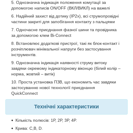
Однозначна індикація положення комутації за
допомогою написів ON/OFF (ВКЛ/ВИКЛ) на важелі
Надійний захист від дотику (IP2х), всі струмопровідні
частини закриті для запобігання контакту з пальцями
Одночасне приєднання фазної шини та провідника
за допомогою клем Bi-Connect
Встановлює додаткові пристрої, такі як блок-контакт і
розчіплювач мінімальної напруги без застосування
інструментів.
Однозначна індикація наявності струму витоку
завдяки окремому індикаторному віконцю (білий колір –
норма, жовтий – витік)
Проста установка ПЗВ, що економить час завдяки
застосуванню нової технології приєднання
QuickConnect
Технічні характеристики
Кількість полюсів: 1P, 2P, 3P, 4P.
Крива: C,В, D.