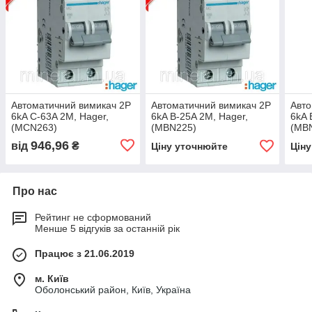
Автоматичний вимикач 2P
Автоматичний вимикач 2P
Авто
6kA C-63A 2M, Hager,
6kA B-25A 2M, Hager,
6kA 
(MCN263)
(MBN225)
(MB
946,96
від
₴
Ціну уточнюйте
Цін
Про нас
Рейтинг не сформований
Менше 5 відгуків за останній рік
Працює з 21.06.2019
м. Київ
Оболонський район, Київ, Україна