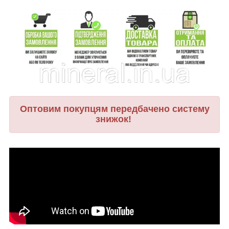
Оптовим покупцям передбачено систему
знижок!