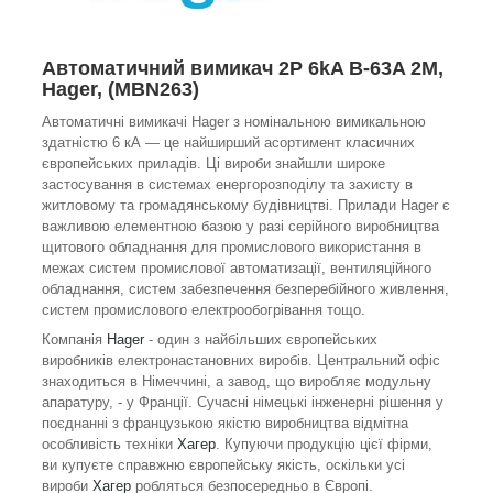
Автоматичний вимикач 2P 6kA B-63A 2M,
Hager, (MBN263)
Автоматичні вимикачі Hager з номінальною вимикальною
здатністю 6 кА — це найширший асортимент класичних
європейських приладів. Ці вироби знайшли широке
застосування в системах енергорозподілу та захисту в
житловому та громадянському будівництві. Прилади Hager є
важливою елементною базою у разі серійного виробництва
щитового обладнання для промислового використання в
межах систем промислової автоматизації, вентиляційного
обладнання, систем забезпечення безперебійного живлення,
систем промислового електрообогрівання тощо.
Компанія
Hager
- один з найбільших європейських
виробників електронастановних виробів. Центральний офіс
знаходиться в Німеччині, а завод, що виробляє модульну
апаратуру, - у Франції. Сучасні німецькі інженерні рішення у
поєднанні з французькою якістю виробництва відмітна
особливість техніки
Хагер
. Купуючи продукцію цієї фірми,
ви купуєте справжню європейську якість, оскільки усі
вироби
Хагер
робляться безпосередньо в Європі.