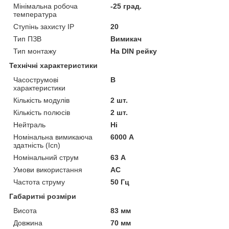
Мінімальна робоча
-25 град.
температура
Ступінь захисту IP
20
Тип ПЗВ
Вимикач
Тип монтажу
На DIN рейку
Технічні характеристики
Часострумові
B
характеристики
Кількість модулів
2 шт.
Кількість полюсів
2 шт.
Нейтраль
Ні
Номінальна вимикаюча
6000 А
здатність (Icn)
Номінальний струм
63 А
Умови використання
АС
Частота струму
50 Гц
Габаритні розміри
Висота
83 мм
Довжина
70 мм