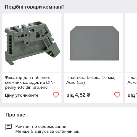
Подібні товари компанії
Фіксатор для набірних
Пластина бокова 16 мм,
Плас
клемних колодок на DIN-
Аско (шт)
Аско
рейку e.tc.din.pro.end
4,52
від
₴
від
Ціну уточнюйте
Про нас
Рейтинг не сформований
Менше 5 відгуків за останній рік