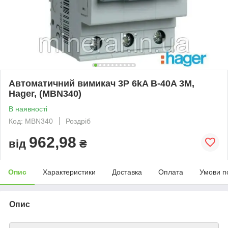
Автоматичний вимикач 3P 6kA B-40A 3M,
Hager, (MBN340)
В наявності
Код: MBN340
Роздріб
962,98
від
₴
Опис
Характеристики
Доставка
Оплата
Умови п
Опис