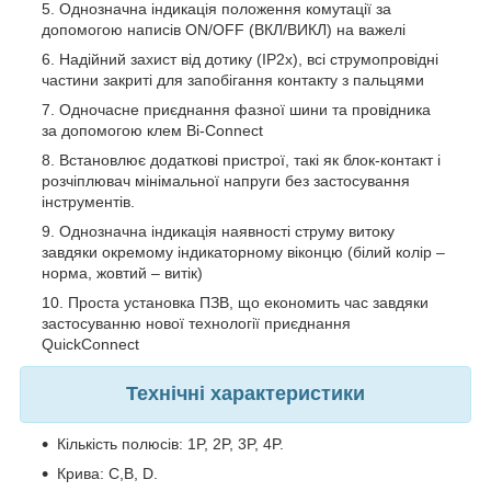
Однозначна індикація положення комутації за
допомогою написів ON/OFF (ВКЛ/ВИКЛ) на важелі
Надійний захист від дотику (IP2х), всі струмопровідні
частини закриті для запобігання контакту з пальцями
Одночасне приєднання фазної шини та провідника
за допомогою клем Bi-Connect
Встановлює додаткові пристрої, такі як блок-контакт і
розчіплювач мінімальної напруги без застосування
інструментів.
Однозначна індикація наявності струму витоку
завдяки окремому індикаторному віконцю (білий колір –
норма, жовтий – витік)
Проста установка ПЗВ, що економить час завдяки
застосуванню нової технології приєднання
QuickConnect
Технічні характеристики
Кількість полюсів: 1P, 2P, 3P, 4P.
Крива: C,В, D.