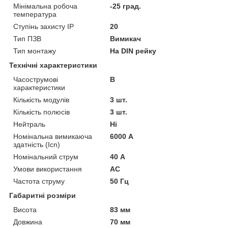
Мінімальна робоча
-25 град.
температура
Ступінь захисту IP
20
Тип ПЗВ
Вимикач
Тип монтажу
На DIN рейку
Технічні характеристики
Часострумові
B
характеристики
Кількість модулів
3 шт.
Кількість полюсів
3 шт.
Нейтраль
Ні
Номінальна вимикаюча
6000 А
здатність (Icn)
Номінальний струм
40 А
Умови використання
АС
Частота струму
50 Гц
Габаритні розміри
Висота
83 мм
Довжина
70 мм