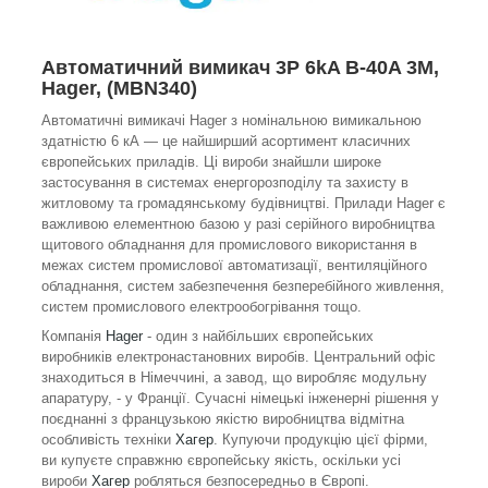
Автоматичний вимикач 3P 6kA B-40A 3M,
Hager, (MBN340)
Автоматичні вимикачі Hager з номінальною вимикальною
здатністю 6 кА — це найширший асортимент класичних
європейських приладів. Ці вироби знайшли широке
застосування в системах енергорозподілу та захисту в
житловому та громадянському будівництві. Прилади Hager є
важливою елементною базою у разі серійного виробництва
щитового обладнання для промислового використання в
межах систем промислової автоматизації, вентиляційного
обладнання, систем забезпечення безперебійного живлення,
систем промислового електрообогрівання тощо.
Компанія
Hager
- один з найбільших європейських
виробників електронастановних виробів. Центральний офіс
знаходиться в Німеччині, а завод, що виробляє модульну
апаратуру, - у Франції. Сучасні німецькі інженерні рішення у
поєднанні з французькою якістю виробництва відмітна
особливість техніки
Хагер
. Купуючи продукцію цієї фірми,
ви купуєте справжню європейську якість, оскільки усі
вироби
Хагер
робляться безпосередньо в Європі.