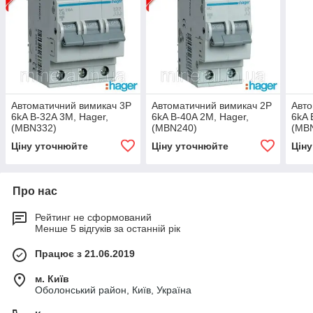
Автоматичний вимикач 3P
Автоматичний вимикач 2P
Авто
6kA B-32A 3M, Hager,
6kA B-40A 2M, Hager,
6kA 
(MBN332)
(MBN240)
(MB
Ціну уточнюйте
Ціну уточнюйте
Цін
Про нас
Рейтинг не сформований
Менше 5 відгуків за останній рік
Працює з 21.06.2019
м. Київ
Оболонський район, Київ, Україна