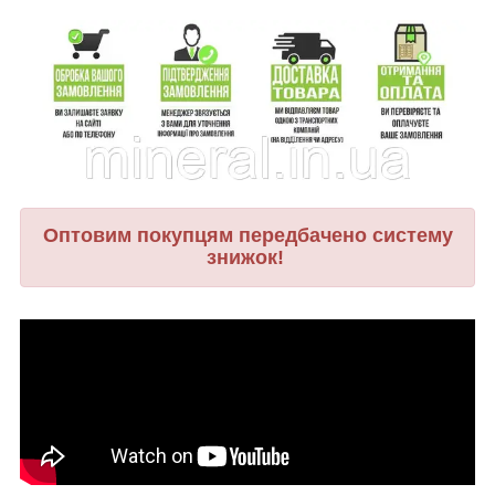
Оптовим покупцям передбачено систему
знижок!