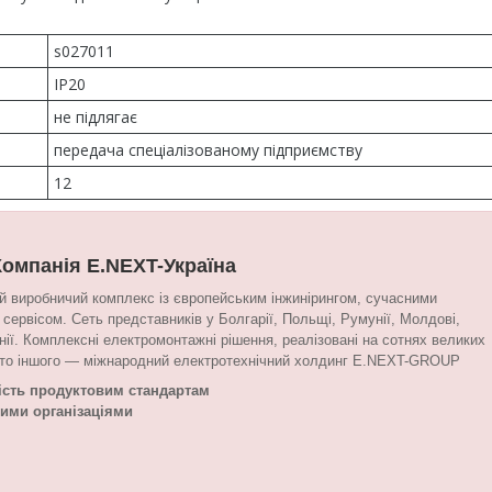
s027011
IP20
не підлягає
передача спеціалізованому підприємству
12
Компанія E.NEXT-Україна
й виробничий комплекс із європейським інжинірингом, сучасними
сервісом. Сеть представників у Болгарії, Польщі, Румунії, Молдові,
тонії. Комплексні електромонтажні рішення, реалізовані на сотнях великих
гато іншого — міжнародний електротехнічний холдинг E.NEXT-GROUP
ість продуктовим стандартам
ними організаціями