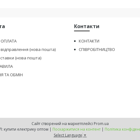
та
Контакти
І ОПЛАТА
КОНТАКТИ
 відправлення (нова пошта)
СПІВРОБІТНИЦТВО
оставки (нова пошта)
РАВИЛА
Я ТА ОБМІН
Сайт створений на маркетплейсі
Prom.ua
МIНЕРАЛ: купити електрику оптом |
Поскаржитися на контент
|
Політика конфіден
Select Language
▼