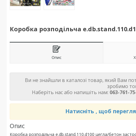
Коробка розподільча e.db.stand.110.d10
Опис
Х
Ви не знайшли в каталозі товар, який Вам по
зробимо то
Наберіть нас або напишіть нам:
063-761-75-
Натисніть , щоб перегл
Опис
Коробка розподільча e.db.stand.110.d100 цегла/бетон застос