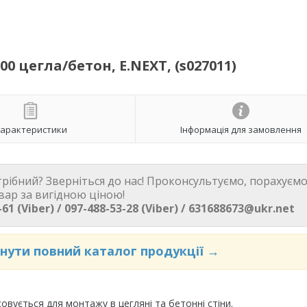
0 цегла/бетон, E.NEXT, (s027011)
арактеристики
Інформація для замовлення
трібний? Зверніться до нас! Проконсультуємо, порахуємо
вар за вигідною ціною!
61 (Viber) / 097-488-53-28 (Viber) / 631688673@ukr.net
янути повний каталог продукції →
овується для монтажу в цегляні та бетонні стіни.