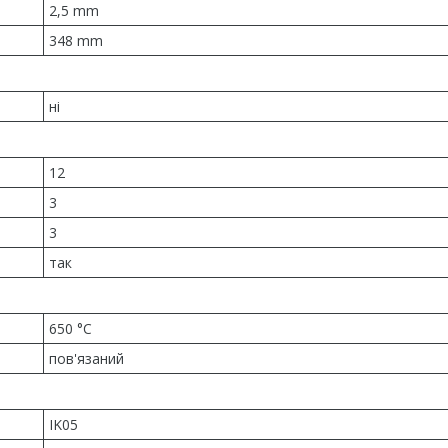
2,5 mm
348 mm
ні
12
3
3
так
650 °C
пов'язаний
IK05