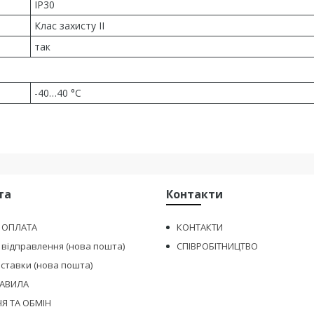
IP30
Клас захисту IІ
так
-40…40 °C
та
Контакти
І ОПЛАТА
КОНТАКТИ
 відправлення (нова пошта)
СПІВРОБІТНИЦТВО
оставки (нова пошта)
РАВИЛА
Я ТА ОБМІН