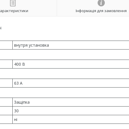
арактеристики
Інформація для замовлення
і
внутря установка
400 B
63 A
Защіпка
30
ні