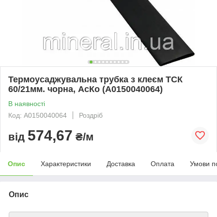
Термоусаджувальна трубка з клеєм ТСК
60/21мм. чорна, АсКо (A0150040064)
В наявності
Код: A0150040064
Роздріб
574,67
від
₴/м
Опис
Характеристики
Доставка
Оплата
Умови п
Опис