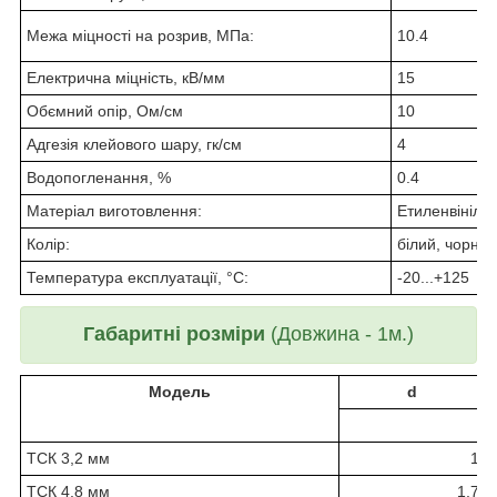
Межа міцності на розрив, МПа:
10.4
Електрична міцність, кВ/мм
15
Обємний опір, Ом/см
10
Адгезія клейового шару, гк/см
4
Водопогленання, %
0.4
Матеріал виготовлення:
Етиленвініла
Колір:
білий, чорний
Температура експлуатації, °С:
-20...+125
Габаритні розміри
(Довжина - 1м.)
Модель
d
ТСК 3,2 мм
1
ТСК 4,8 мм
1,7