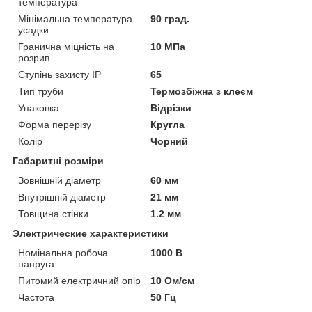
температура
Мінімальна температура
90 град.
усадки
Гранична міцність на
10 МПа
розрив
Ступінь захисту IP
65
Тип труби
Термозбіжна з клеєм
Упаковка
Відрізки
Форма перерізу
Кругла
Колір
Чорний
Габаритні розміри
Зовнішній діаметр
60 мм
Внутрішній діаметр
21 мм
Товщина стінки
1.2 мм
Электрические характеристики
Номінальна робоча
1000 В
напруга
Питомий електричний опір
10 Ом/см
Частота
50 Гц