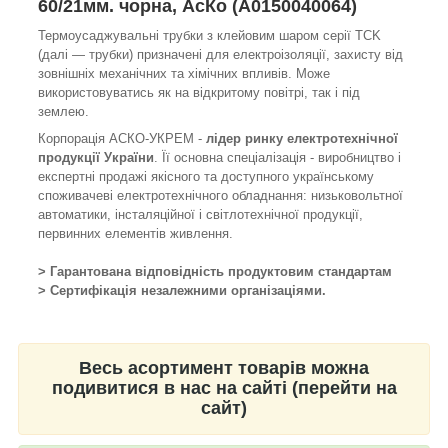
60/21мм. чорна, АсКо (A0150040064)
Термоусаджувальні трубки з клейовим шаром cepiï TCK
(далі — трубки) призначені для електроізоляції, захисту від
зовнішніх механічних та хімічних впливів. Може
використовуватись як на відкритому повітрі, так i під
землею.
Корпорація АСКО-УКРЕМ -
лідер ринку електротехнічної
продукції України
. Її основна спеціалізація - виробництво і
експертні продажі якісного та доступного українському
споживачеві електротехнічного обладнання: низьковольтної
автоматики, інсталяційної і світлотехнічної продукції,
первинних елементів живлення.
> Гарантована відповідність продуктовим стандартам
> Сертифікація незалежними організаціями.
Весь асортимент товарів можна
подивитися в нас на сайті (перейти на
сайт)