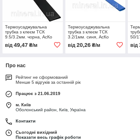
Термоусаджувальна
Термоусаджувальна
Тер
трубка з клеєм ТСК
трубка з клеєм ТСК
труб
9.5/3.2мм. чорна, АсКо
3.2/1мм. синя, АсКо
50/1
(A0150040076)
(A0150040113)
(A01
49,47
20,26
від
₴/м
від
₴/м
від
Про нас
Рейтинг не сформований
Менше 5 відгуків за останній рік
Працює з 21.06.2019
м. Київ
Оболонський район, Київ, Україна
Контакти
Сьогодні вихідний
Показати весь графік роботи