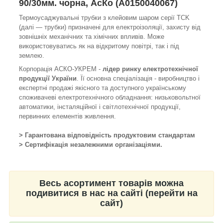
90/30мм. чорна, АсКо (A0150040067)
Термоусаджувальні трубки з клейовим шаром cepiï TCK
(далі — трубки) призначені для електроізоляції, захисту від
зовнішніх механічних та хімічних впливів. Може
використовуватись як на відкритому повітрі, так i під
землею.
Корпорація АСКО-УКРЕМ -
лідер ринку електротехнічної
продукції України
. Її основна спеціалізація - виробництво і
експертні продажі якісного та доступного українському
споживачеві електротехнічного обладнання: низьковольтної
автоматики, інсталяційної і світлотехнічної продукції,
первинних елементів живлення.
> Гарантована відповідність продуктовим стандартам
> Сертифікація незалежними організаціями.
Весь асортимент товарів можна
подивитися в нас на сайті (перейти на
сайт)