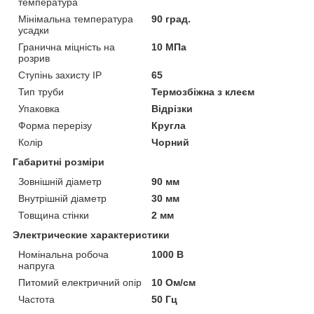
температура
Мінімальна температура
90 град.
усадки
Гранична міцність на
10 МПа
розрив
Ступінь захисту IP
65
Тип труби
Термозбіжна з клеєм
Упаковка
Відрізки
Форма перерізу
Кругла
Колір
Чорний
Габаритні розміри
Зовнішній діаметр
90 мм
Внутрішній діаметр
30 мм
Товщина стінки
2 мм
Электрические характеристики
Номінальна робоча
1000 В
напруга
Питомий електричний опір
10 Ом/см
Частота
50 Гц