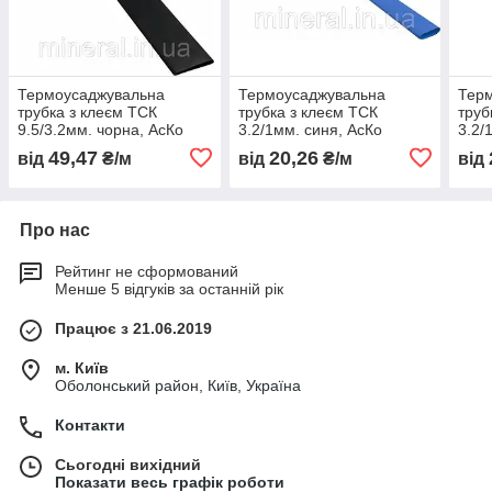
Термоусаджувальна
Термоусаджувальна
Тер
трубка з клеєм ТСК
трубка з клеєм ТСК
труб
9.5/3.2мм. чорна, АсКо
3.2/1мм. синя, АсКо
3.2/
(A0150040076)
(A0150040113)
(A01
49,47
20,26
від
₴/м
від
₴/м
від
Про нас
Рейтинг не сформований
Менше 5 відгуків за останній рік
Працює з 21.06.2019
м. Київ
Оболонський район, Київ, Україна
Контакти
Сьогодні вихідний
Показати весь графік роботи