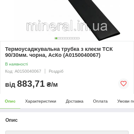
Термоусаджувальна трубка з клеєм ТСК
90/30мм. чорна, АсКо (A0150040067)
В наявності
Код: A0150040067
Роздріб
883,71
від
₴/м
Опис
Характеристики
Доставка
Оплата
Умови п
Опис