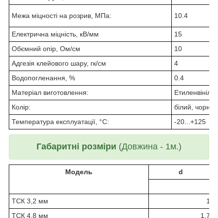
Межа міцності на розрив, МПа:
10.4
Електрична міцність, кВ/мм
15
Обємний опір, Ом/см
10
Адгезія клейового шару, гк/см
4
Водопогленання, %
0.4
Матеріал виготовлення:
Етиленвініла
Колір:
білий, чорний
Температура експлуатації, °С:
-20...+125
Габаритні розміри
(Довжина - 1м.)
Модель
d
ТСК 3,2 мм
1
ТСК 4,8 мм
1,7