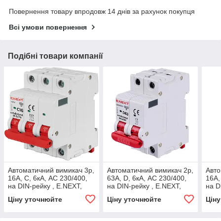
Повернення товару впродовж 14 днів за рахунок покупця
Всі умови повернення
Подібні товари компанії
Автоматичний вимикач 3р,
Автоматичний вимикач 2р,
Авто
16А, C, 6кА, AC 230/400,
63А, D, 6кА, AC 230/400,
16А,
на DIN-рейку , E.NEXT,
на DIN-рейку , E.NEXT,
на D
(s002131)
(s026132)
(s00
Ціну уточнюйте
Ціну уточнюйте
Цін