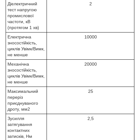
Діелектричний
2
тест напругою
промислової
частоти, кВ
(протягом 1 хв)
Електрична
10000
зносостійкість,
циклів Увімк/Вимк,
не менше
Механічна
20000
зносостійкість,
циклів Увімк/Вимк,
не менше
Максимальний
25
переріз
приєднуваного
дроту, мм2
Зусилля
2,5
затягування
контактних
затисків, Нм