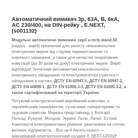
Автоматичний вимикач 3р, 63А, B, 6кА,
AC 230/400, на DIN-рейку , E.NEXT,
(s001132)
Модульні автоматичні вимикачі серії e.mcb.stand.60
(надалі - виріб) призначені для захисту низьковольтних
електричних мереж від струмів перевантаження та
короткого замикання, а також для нечастих оперативних
комутацій (до 30 разів на добу) eлектричних мереж. Виріб
відповідає Технічним регламентам низьковольтного
електричного обладнання та електромагнітної сумісності
обладнання в частині,
ДСТУ EN 60947-1, ДСТУ EN 60947-2,
ДСТУ EN 60898-1, ДСТУ EN 61000-3-3, ДСТУ EN 61000-3-2, а
також сертифікований на території України.
Потужний електротехнічний виробничий комплекс із
європейським інжинірингом, сучасними лабораторіями та
чудовим сервісом. Мережа представниць у Болгарії,
Польщі, Румунії, Молдові, Україні, Литві, Латвії, Естонії.
Комплексні електромонтажні рішення, реалізовані на сотнях
великих підприємств... Все це й багато іншого —
міжнародний електротехнічний холдинг E.NEXT-GROUP