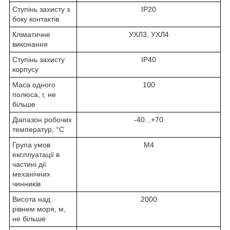
Ступінь захисту з
IP20
боку контактів
Кліматичне
УХЛ3, УХЛ4
виконання
Ступінь захисту
IP40
корпусу
Маса одного
100
полюса, г, не
більше
Діапазон робочих
-40...+70
температур, °С
Група умов
М4
експлуатації в
частині дії
механічних
чинників
Висота над
2000
рівнем моря, м,
не більше