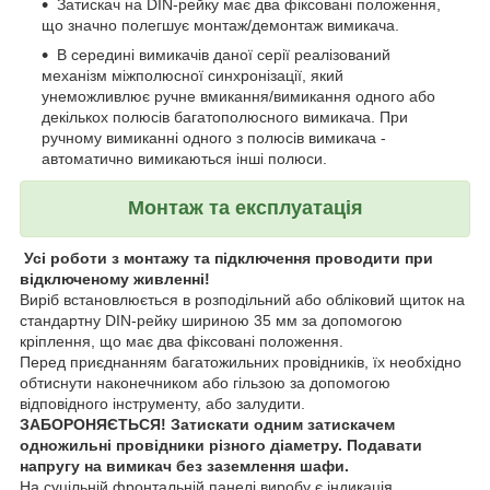
Затискач на DIN-рейку має два фіксовані положення,
що значно полегшує монтаж/демонтаж вимикача.
В середині вимикачів даної серії реалізований
механізм міжполюсної синхронізації, який
унеможливлює ручне вмикання/вимикання одного або
декількох полюсів багатополюсного вимикача. При
ручному вимиканні одного з полюсів вимикача -
автоматично вимикаються інші полюси.
Монтаж та експлуатація
Усі роботи з монтажу та підключення проводити при
відключеному живленні!
Виріб встановлюється в розподільний або обліковий щиток на
стандартну DIN-рейку шириною 35 мм за допомогою
кріплення, що має два фіксовані положення.
Перед приєднанням багатожильних провідників, їх необхідно
обтиснути наконечником або гільзою за допомогою
відповідного інструменту, або залудити.
ЗАБОРОНЯЄТЬСЯ! Затискати одним затискачем
одножильні провідники різного діаметру. Подавати
напругу на вимикач без заземлення шафи.
На суцільній фронтальній панелі виробу є індикація