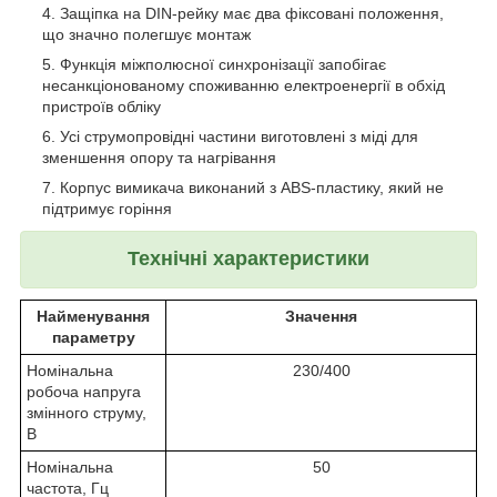
Защіпка на DIN-рейку має два фіксовані положення,
що значно полегшує монтаж
Функція міжполюсної синхронізації запобігає
несанкціонованому споживанню електроенергії в обхід
пристроїв обліку
Усі струмопровідні частини виготовлені з міді для
зменшення опору та нагрівання
Корпус вимикача виконаний з ABS-пластику, який не
підтримує горіння
Технічні характеристики
Найменування
Значення
параметру
Номінальна
230/400
робоча напруга
змінного струму,
В
Номінальна
50
частота, Гц