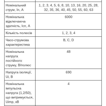
Номінальний
1, 2, 3, 4, 5, 6, 8, 10, 13, 16, 20, 25, 28,
струм, In, А
32, 35, 36, 40, 45, 50, 55, 60, 63
Номінальна
6000
відключаюча
здатність, Icn, А
Кількість полюсів
1, 2, 3, 4
Часо-струмова
В, С, D
характеристика
Номінальна
48
напруга
постійного
струму, В/полюс
Напруга ізоляції,
690
Ui, В
Номінальна
4
імпульсна
напруга (1,2/50),
що витримується,
Uimp, кВ