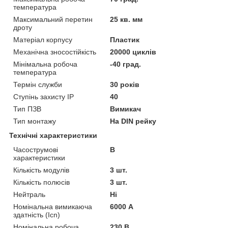
температура
Максимальний перетин
25 кв. мм
дроту
Матеріал корпусу
Пластик
Механічна зносостійкість
20000 циклів
Мінімальна робоча
-40 град.
температура
Термін служби
30 років
Ступінь захисту IP
40
Тип ПЗВ
Вимикач
Тип монтажу
На DIN рейку
Технічні характеристики
Часострумові
B
характеристики
Кількість модулів
3 шт.
Кількість полюсів
3 шт.
Нейтраль
Ні
Номінальна вимикаюча
6000 А
здатність (Icn)
Номінальна робоча
230 В