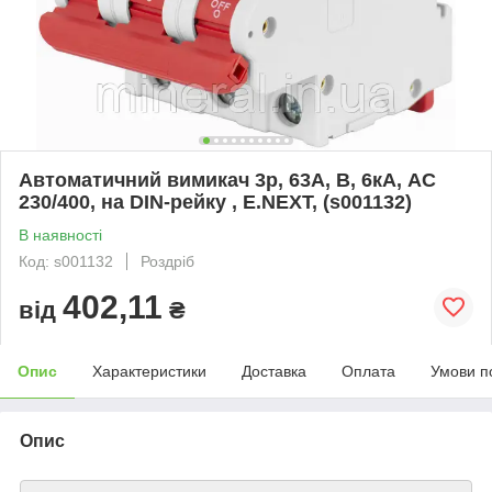
Автоматичний вимикач 3р, 63А, B, 6кА, AC
230/400, на DIN-рейку , E.NEXT, (s001132)
В наявності
Код: s001132
Роздріб
402,11
від
₴
Опис
Характеристики
Доставка
Оплата
Умови п
Опис