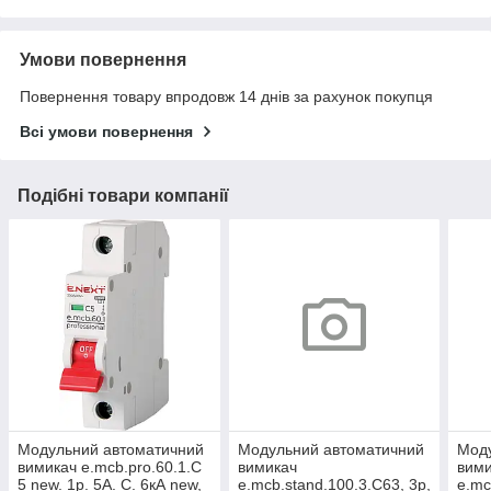
Умови повернення
Повернення товару впродовж 14 днів за рахунок покупця
Всі умови повернення
Подібні товари компанії
Модульний автоматичний
Модульний автоматичний
Мод
вимикач e.mcb.pro.60.1.C
вимикач
вим
5 new. 1р. 5А. C. 6кА new,
e.mcb.stand.100.3.C63, 3р,
e.mc