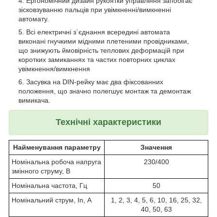
Ергономічний дизайн рукоятки управління запобігає
зісковзуванню пальців при увімкненні/вимкненні
автомату.
Всі електричні з`єднання всередині автомата
виконані гнучкими мідними плетеними провідниками,
що знижують ймовірність теплових деформацій при
коротких замиканнях та частих повторних циклах
увімкнення/вимкнення
Засувка на DIN-рейку має два фіксованних
положення, що значно полегшує монтаж та демонтаж
вимикача.
Технічні характеристики
Найменування параметру
Значення
Номінальна робоча напруга
230/400
змінного струму, В
Номінальна частота, Гц
50
Номінальний струм, In, А
1, 2, 3, 4, 5, 6, 10, 16, 25, 32,
40, 50, 63