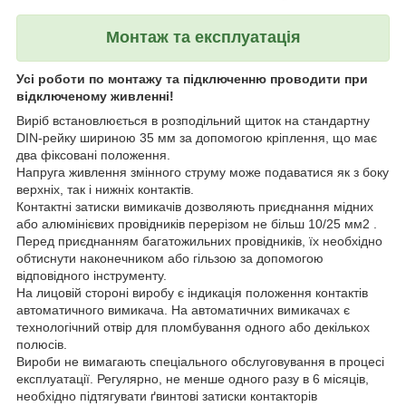
Монтаж та експлуатація
Усі роботи по монтажу та підключенню проводити при
відключеному живленні!
Виріб встановлюється в розподільний щиток на стандартну
DIN-рейку шириною 35 мм за допомогою кріплення, що має
два фіксовані положення.
Напруга живлення змінного струму може подаватися як з боку
верхніх, так і нижніх контактів.
Контактні затиски вимикачів дозволяють приєднання мідних
або алюмінієвих провідників перерізом не більш 10/25 мм2 .
Перед приєднанням багатожильних провідників, їх необхідно
обтиснути наконечником або гільзою за допомогою
відповідного інструменту.
На лицовій стороні виробу є індикація положення контактів
автоматичного вимикача. На автоматичних вимикачах є
технологічний отвір для пломбування одного або декількох
полюсів.
Вироби не вимагають спеціального обслуговування в процесі
експлуатації. Регулярно, не менше одного разу в 6 місяців,
необхідно підтягувати ґвинтові затиски контакторів