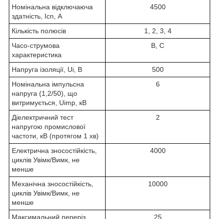
Номінальна відключаюча
4500
здатність, Icn, А
Кількість полюсів
1, 2, 3, 4
Часо-струмова
В, С
характеристика
Напруга ізоляції, Ui, В
500
Номінальна імпульсна
6
напруга (1,2/50), що
витримується, Uimp, кВ
Діелектричний тест
2
напругою промислової
частоти, кВ (протягом 1 хв)
Електрична зносостійкість,
4000
циклів Увімк/Вимк, не
менше
Механічна зносостійкість,
10000
циклів Увімк/Вимк, не
менше
Максимальний переріз
25