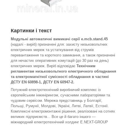
Картинки і текст
Модульні автоматичні вимикачі серії e.mcb.stand.45
(надалі - виріб) призначені для: захисту низьковольтних
електричних мереж та устаткування від струмів
перевантаження та короткого замикання, а також призначені
для нечастих оперативних комутацій (до 30 раз на день)
eлектричних мереж. Виріб відповідає
Технічним
регламентам низьковольтного електричного обладнання
та електромагнітної сумісності обладнання в частині
ДСТУ EN 60898-1, ДСТУ EN 60947-2.
Потужний електротехнічний виробничий комплекс із
європейським інжинірингом, сучасними лабораторіями та
чудовим сервісом. Мережа представниць у Болгарії,
Польщі, Румунії, Молдові, Україні, Литві, Латвії, Естонії.
Комплексні електромонтажні рішення, реалізовані на сотнях
великих підприємств... Все це й багато іншого —
міжнародний електротехнічний холдинг E.NEXT-GROUP