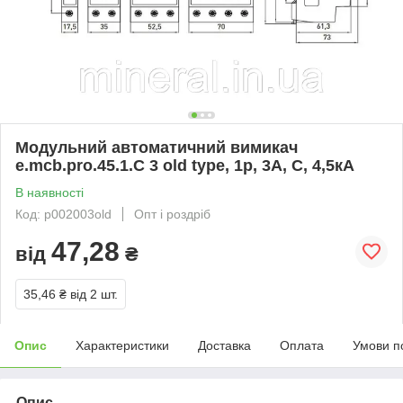
Модульний автоматичний вимикач
e.mcb.pro.45.1.C 3 old type, 1р, 3А, C, 4,5кА
В наявності
Код: p002003old
Опт і роздріб
47,28
від
₴
35,46 ₴
від 2 шт.
Опис
Характеристики
Доставка
Оплата
Умови п
Опис