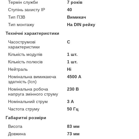
Термін служби
7 років
Ступінь захисту IP
40
Тип ПЗВ
Вимикач
Тип монтажу
На DIN рейку
Технічні характеристики
Часострумові
C
характеристики
Кількість модулів
1 шт.
Кількість полюсів
1 шт.
Нейтраль
Ні
Номінальна вимикаюча
4500 А
здатність (Icn)
Номінальна робоча
230 В
напруга змінного струму
Номінальний струм
3 А
Частота струму
50 Гц
Габаритні розміри
Висота
83 мм
Довжина
73 мм