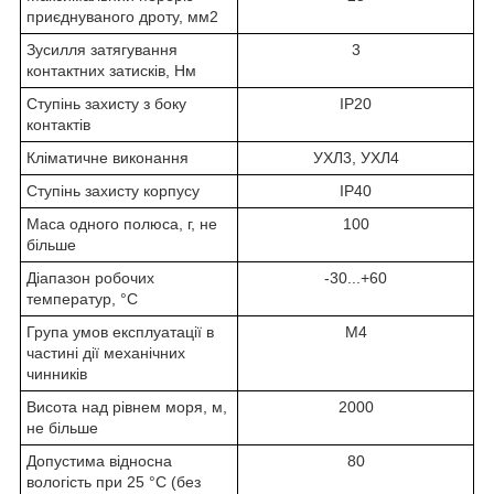
приєднуваного дроту, мм2
Зусилля затягування
3
контактних затисків, Нм
Ступінь захисту з боку
IP20
контактів
Кліматичне виконання
УХЛ3, УХЛ4
Ступінь захисту корпусу
IP40
Маса одного полюса, г, не
100
більше
Діапазон робочих
-30...+60
температур, °С
Група умов експлуатації в
М4
частині дії механічних
чинників
Висота над рівнем моря, м,
2000
не більше
Допустима відносна
80
вологість при 25 °С (без