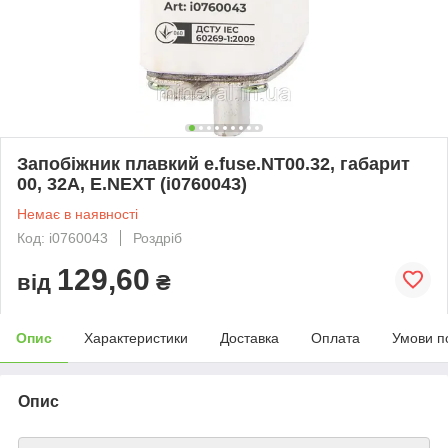
Запобіжник плавкий e.fuse.NT00.32, габарит
00, 32А, E.NEXT (i0760043)
Немає в наявності
Код: i0760043
Роздріб
129,60
від
₴
Опис
Характеристики
Доставка
Оплата
Умови п
Опис