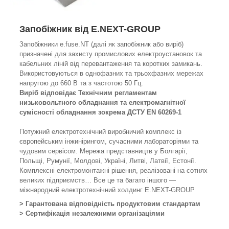
Запобіжник від E.NEXT-GROUP
Запобіжники e.fuse.NT (далі як запобіжник або виріб)
призначені для захисту промислових електроустановок та
кабельних ліній від перевантаження та коротких замикань.
Використовуються в однофазних та трьохфазних мережах
напругою до 660 В та з частотою 50 Гц.
Виріб відповідає Технічним регламентам
низьковольтного обладнання та електромагнітної
сумісності обладнання зокрема ДСТУ EN 60269-1
Потужний електротехнічний виробничий комплекс із
європейським інжинірингом, сучасними лабораторіями та
чудовим сервісом. Мережа представництв у Болгарії,
Польщі, Румунії, Молдові, Україні, Литві, Латвії, Естонії.
Комплексні електромонтажні рішення, реалізовані на сотнях
великих підприємств… Все це та багато іншого —
міжнародний електротехнічний холдинг E.NEXT-GROUP
> Гарантована відповідність продуктовим стандартам
> Сертифікація незалежними організаціями