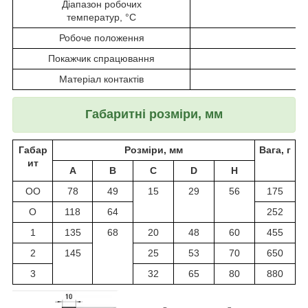
Діапазон робочих
температур, °C
Робоче положення
ве
Покажчик спрацювання
Матеріал контактів
Габаритні розміри, мм
Габар
Розміри, мм
Вага, г
ит
A
В
С
D
Н
ОО
78
49
15
29
56
175
О
118
64
252
1
135
68
20
48
60
455
2
145
25
53
70
650
3
32
65
80
880