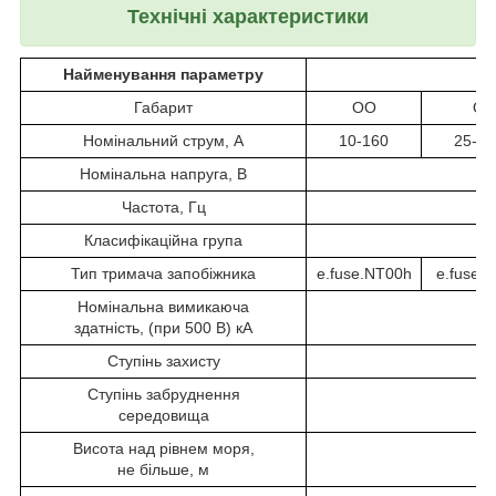
Технічні характеристики
Найменування параметру
Габарит
ОО
О
Номінальний струм, А
10-160
25-16
Номінальна напруга, В
Частота, Гц
Класифікаційна група
Тип тримача запобіжника
e.fuse.NT00h
e.fuse.
Номінальна вимикаюча
здатність, (при 500 В) кА
Ступінь захисту
Ступінь забруднення
середовища
Висота над рівнем моря,
не більше, м