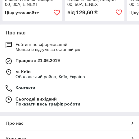
00, 80А, E.NEXT
00, 50А, E.NEXT
00, 
(i0760046)
(i0760044)
(i07
129,60
від
₴
Ціну уточнюйте
Цін
Про нас
Рейтинг не сформований
Менше 5 відгуків за останній рік
Працює з 21.06.2019
м. Київ
Оболонський район, Київ, Україна
Контакти
Сьогодні вихідний
Показати весь графік роботи
Про нас
Контакти