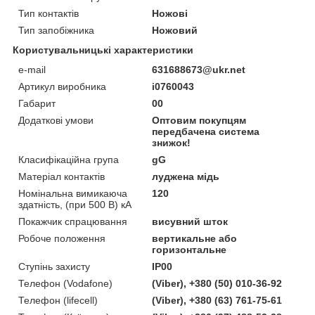
Тип контактів
Ножові
Тип запобіжника
Ножовий
Користувальницькі характеристики
e-mail
631688673@ukr.net
Артикул виробника
i0760043
Габарит
00
Додаткові умови
Оптовим покупцям
передбачена система
знижок!
Класифікаційна група
gG
Матеріал контактів
луджена мідь
Номінальна вимикаюча
120
здатність, (при 500 В) кА
Покажчик спрацювання
висувний шток
Робоче положення
вертикальне або
горизонтальне
Ступінь захисту
IP00
Телефон (Vodafone)
(Viber), +380 (50) 010-36-92
Телефон (lifecell)
(Viber), +380 (63) 761-75-61