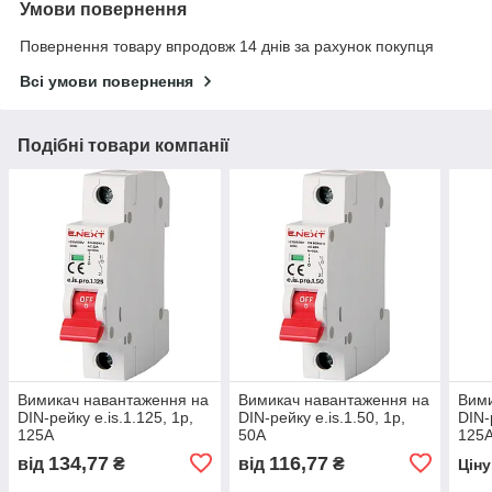
Умови повернення
Повернення товару впродовж 14 днів за рахунок покупця
Всі умови повернення
Подібні товари компанії
Вимикач навантаження на
Вимикач навантаження на
Вими
DIN-рейку e.is.1.125, 1р,
DIN-рейку e.is.1.50, 1р,
DIN-
125А
50А
125
134,77
116,77
від
₴
від
₴
Цін