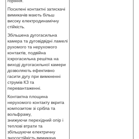
горіння.
Посилені контактні затискачі
вимикачів мають більш
високу електродинамічну
стійкість.
Збільшена дугогасильна
камера та дуговідвідні ламелі
рухомого та нерухомого
контактів, подвійна
іскрогасильна решітка на
виході дугогасильної камери
дозволяють ефективно
гасити дугу при вимкненні
струмів КЗ та
перевантаженні.
Контактна площина
нерухомого контакту вкрита
композитом зі срібла та
вольфраму,
знижуючи перехідний опір і
теплові втрати та
збільшуючи електричну
зносостійкість вимикача.