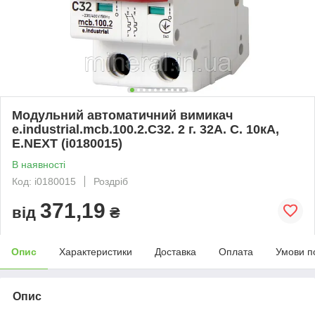
Модульний автоматичний вимикач
e.industrial.mcb.100.2.C32. 2 г. 32А. C. 10кА,
E.NEXT (i0180015)
В наявності
Код: i0180015
Роздріб
371,19
від
₴
Опис
Характеристики
Доставка
Оплата
Умови п
Опис