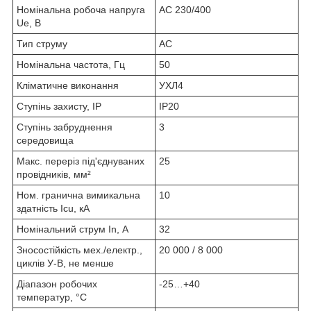
Номінальна робоча напруга
AC 230/400
Ue, В
Тип струму
AC
Номінальна частота, Гц
50
Кліматичне виконання
УХЛ4
Ступінь захисту, IP
IP20
Ступінь забруднення
3
середовища
Макс. переріз під'єднуваних
25
провідників, мм²
Ном. гранична вимикальна
10
здатність Icu, кА
Номінальний струм In, А
32
Зносостійкість мех./електр.,
20 000 / 8 000
циклів У-В, не менше
Діапазон робочих
-25…+40
температур, °С