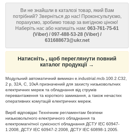
Ви не знайшли в каталозі товар, який Вам
потрібний? Зверніться до нас! Проконсультуємо,
порахуємо, зробимо товар за вигідною ціною!
Наберіть нас або напишіть нам:
063-761-75-61
(Viber) / 097-488-53-28 (Viber) /
631688673@ukr.net
Натисніть , щоб переглянути повний
каталог продукції →
Модульний автоматичний вимикач e.industrial.mcb.100.2.C32,
2 р, 32А, C, 10кА призначений для захисту низьковольтних
електричних мереж та обладнання від струмів
перевантаження та короткого замикання, а також нечастих
оперативних комутацій електричних мереж.
Виріб відповідає Технічним регламентам безпеки
низьковольтного електричного обладнання та
електромагнітної сумісності обладнання ДСТУ IEC 60947-
1:2008, ДСТУ IEC 60947-2:2008, ДСТУ IEC 60898-1:2005.