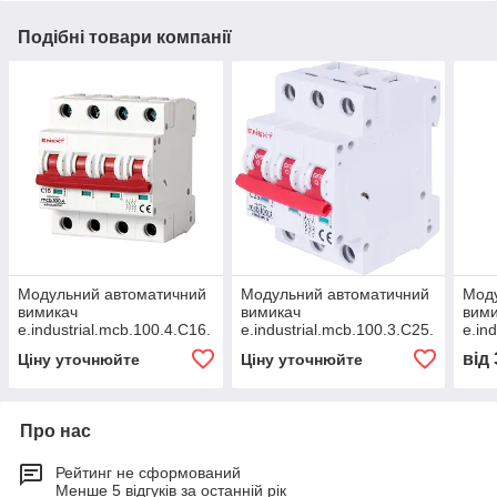
Подібні товари компанії
Модульний автоматичний
Модульний автоматичний
Мод
вимикач
вимикач
вим
e.industrial.mcb.100.4.C16.
e.industrial.mcb.100.3.C25.
e.in
4 г. 16А. C. 10кА, E.NEXT
3 г. 25А. C. 10кА, E.NEXT
2 г.
від
Ціну уточнюйте
Ціну уточнюйте
(i0180030)
(i0180023)
(i01
Про нас
Рейтинг не сформований
Менше 5 відгуків за останній рік