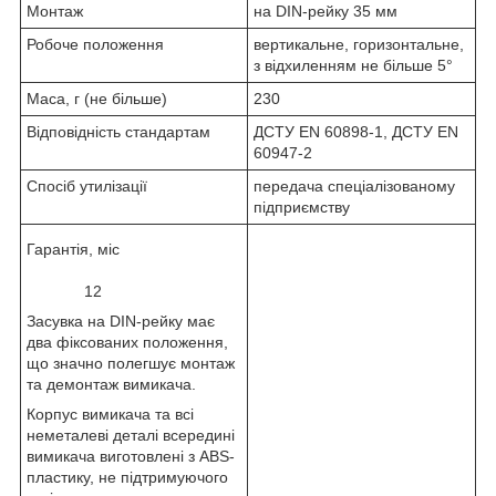
Монтаж
на DIN-рейку 35 мм
Робоче положення
вертикальне, горизонтальне,
з відхиленням не більше 5°
Маса, г (не більше)
230
Відповідність стандартам
ДСТУ EN 60898-1, ДСТУ EN
60947-2
Спосіб утилізації
передача спеціалізованому
підприємству
Гарантія, міс
12
Засувка на DIN-рейку має
два фіксованих положення,
що значно полегшує монтаж
та демонтаж вимикача.
Корпус вимикача та всі
неметалеві деталі всередині
вимикача виготовлені з ABS-
пластику, не підтримуючого