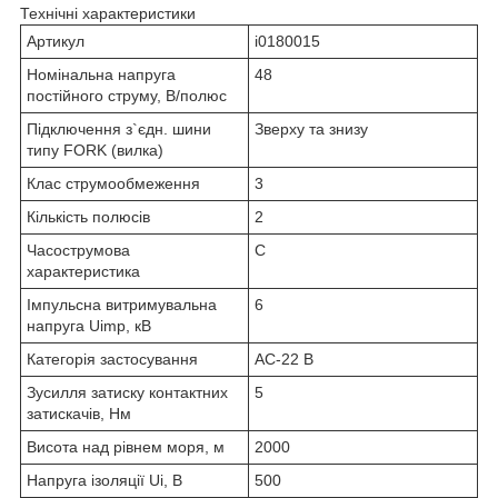
Технічні характеристики
Артикул
i0180015
Номінальна напруга
48
постійного струму, В/полюс
Підключення з`єдн. шини
Зверху та знизу
типу FORK (вилка)
Клас струмообмеження
3
Кількість полюсів
2
Часострумова
C
характеристика
Імпульсна витримувальна
6
напруга Uimp, кВ
Категорія застосування
AC-22 B
Зусилля затиску контактних
5
затискачів, Нм
Висота над рівнем моря, м
2000
Напруга ізоляції Ui, В
500