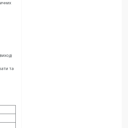
ричних
виході
рати та