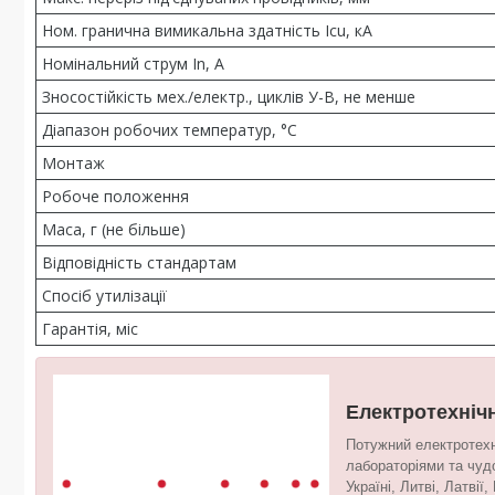
Ном. гранична вимикальна здатність Icu, кА
Номінальний струм In, А
Зносостійкість мех./електр., циклів У-В, не менше
Діапазон робочих температур, °С
Монтаж
Робоче положення
Маса, г (не більше)
Відповідність стандартам
Спосіб утилізації
Гарантія, міс
Електротехніч
Потужний електротехн
лабораторіями та чуд
Україні, Литві, Латвії