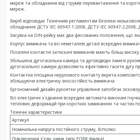
мереж та обладнання від струмів перевантаження та корот
мереж.
Виріб відповідає Технічним регламентам безпеки низьковол
обладнання ДСТУ IEC 60947-1:2008, ДСТУ IEC 60947-2:2008, 
Засувка на DIN-рейку має два фіксованих положення, що з
Корпус вимикача та всі неметалеві деталі всередині вимикач
Посилені контактні затискачі вимикачів мають більш високу 
Збільшена дугогасильна камера та дуговідвідні ламелі рухом
дугогасильної камери дозволяють ефективно гасити дугу пр
Контактна площина нерухомого контакту вкрита композитом 
збільшуючи електричну зносостійкість вимикача.
Ергономічний дизайн рукоятки управління запобігає зісковз
Всі електричні з`єднання всередині автомата виконані гну
теплових деформацій при коротких замиканнях та частих п
Технічні характеристики
Артикул
Номінальна напруга постійного струму, В/полюс
Підключення з`єдн. шини типу FORK (вилка)