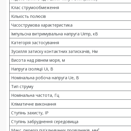
Клас струмообмеження
Кількість полюсів
Часострумова характеристика
Імпульсна витримувальна напруга Uimp, кВ
Категорія застосування
Зусилля затиску контактних затискачів, Нм
Висота над рівнем моря, м
Напруга ізоляції Ui, В
Номінальна робоча напруга Ue, В
Тип струму
Номінальна частота, Гц
Кліматичне виконання
Ступінь захисту, IP
Ступінь забруднення середовища
Макс. переріз під'єднуваних провідників, мм²