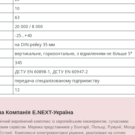
10
63
20 000 / 8 000
-25…+40
на DIN-рейку 35 мм
вертикальне, горизонтальне, з відхиленням не більше 5°
345
ДСТУ EN 60898-1, ДСТУ EN 60947-2
передача спеціалізованому підприємству
12
на Компанія E.NEXT-Україна
ічний виробничий комплекс із європейським інжинірингом, сучасними
овим сервісом. Мережа представників у Болгарії, Польщі, Румунії, Молдо
, Естонії. Комплексні електромонтажні рішення, реалізовані на сотнях