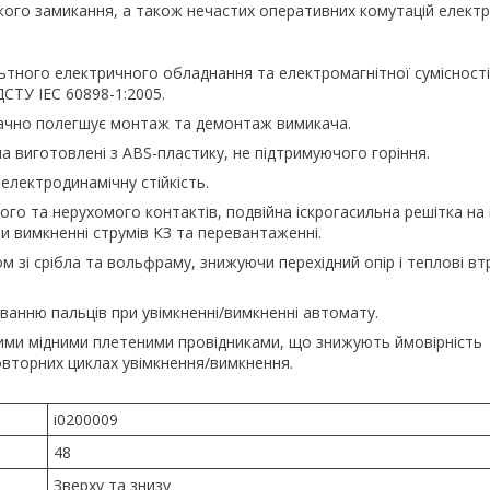
кого замикання, а також нечастих оперативних комутацій елект
ьтного електричного обладнання та електромагнітної сумісності
ДСТУ IEC 60898-1:2005.
начно полегшує монтаж та демонтаж вимикача.
а виготовлені з ABS-пластику, не підтримуючого горіння.
електродинамічну стійкість.
ого та нерухомого контактів, подвійна іскрогасильна решітка на 
и вимкненні струмів КЗ та перевантаженні.
зі срібла та вольфраму, знижуючи перехідний опір і теплові вт
уванню пальців при увімкненні/вимкненні автомату.
чкими мідними плетеними провідниками, що знижують ймовірність
овторних циклах увімкнення/вимкнення.
i0200009
48
Зверху та знизу