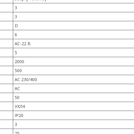
3
3
D
6
AC-22 B
5
2000
500
AC 230/400
AC
50
УХЛ4
IP20
3
25