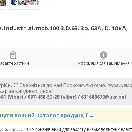
strial.mcb.100.3.D.63. 3р. 63А. D. 10кА,
арактеристики
Інформація для замовлення
трібний? Зверніться до нас! Проконсультуємо, порахуємо
вар за вигідною ціною!
61 (Viber) / 097-488-53-28 (Viber) / 631688673@ukr.net
янути повний каталог продукції →
3, 3р, 63А, D, 10кА призначений для захисту низьковольтних елек